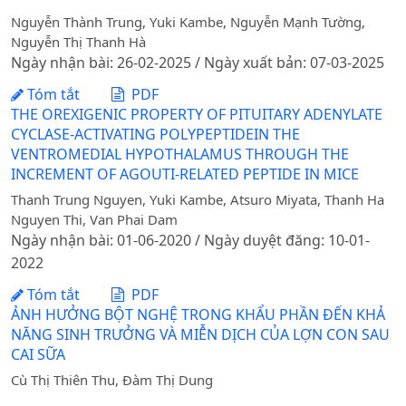
Nguyễn Thành Trung, Yuki Kambe, Nguyễn Mạnh Tường,
Nguyễn Thị Thanh Hà
Ngày nhận bài: 26-02-2025 / Ngày xuất bản: 07-03-2025
Tóm tắt
PDF
THE OREXIGENIC PROPERTY OF PITUITARY ADENYLATE
CYCLASE-ACTIVATING POLYPEPTIDEIN THE
VENTROMEDIAL HYPOTHALAMUS THROUGH THE
INCREMENT OF AGOUTI-RELATED PEPTIDE IN MICE
Thanh Trung Nguyen, Yuki Kambe, Atsuro Miyata, Thanh Ha
Nguyen Thi, Van Phai Dam
Ngày nhận bài: 01-06-2020 / Ngày duyệt đăng: 10-01-
2022
Tóm tắt
PDF
ẢNH HƯỞNG BỘT NGHỆ TRONG KHẨU PHẦN ĐẾN KHẢ
NĂNG SINH TRƯỞNG VÀ MIỄN DỊCH CỦA LỢN CON SAU
CAI SỮA
Cù Thị Thiên Thu, Đàm Thị Dung
Ngày nhận bài: 24-08-2020 / Ngày duyệt đăng: 07-12-