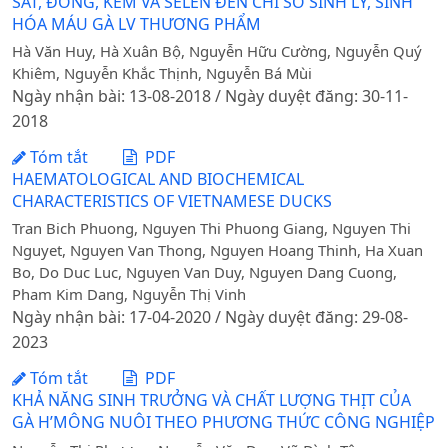
SẮT, ĐỒNG, KẼM VÀ SELEN ĐẾN CHỈ SỐ SINH LÝ, SINH
HÓA MÁU GÀ LV THƯƠNG PHẨM
Hà Văn Huy, Hà Xuân Bộ, Nguyễn Hữu Cường, Nguyễn Quý
Khiêm, Nguyễn Khắc Thịnh, Nguyễn Bá Mùi
Ngày nhận bài: 13-08-2018 / Ngày duyệt đăng: 30-11-
2018
Tóm tắt
PDF
HAEMATOLOGICAL AND BIOCHEMICAL
CHARACTERISTICS OF VIETNAMESE DUCKS
Tran Bich Phuong, Nguyen Thi Phuong Giang, Nguyen Thi
Nguyet, Nguyen Van Thong, Nguyen Hoang Thinh, Ha Xuan
Bo, Do Duc Luc, Nguyen Van Duy, Nguyen Dang Cuong,
Pham Kim Dang, Nguyễn Thị Vinh
Ngày nhận bài: 17-04-2020 / Ngày duyệt đăng: 29-08-
2023
Tóm tắt
PDF
KHẢ NĂNG SINH TRƯỞNG VÀ CHẤT LƯỢNG THỊT CỦA
GÀ H’MÔNG NUÔI THEO PHƯƠNG THỨC CÔNG NGHIỆP