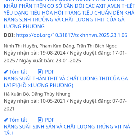
KHẨU PHẦN TRÊN CƠ SỞ CÂN ĐỐI CÁC AXIT AMIN THIẾT
YẾU DẠNG TIÊU HÓA HỒI TRÀNG TIÊU CHUẨN ĐẾN KHẢ
NĂNG SINH TRƯỞNG VÀ CHẤT LƯỢNG THỊT CỦA GÀ
LƯƠNG PHƯỢNG
DOI:
https://doi.org/10.31817/tckhnnvn.2025.23.1.05
Ninh Thị Huyền, Phạm Kim Đăng, Trần Thị Bích Ngọc
Ngày nhận bài: 19-08-2024 / Ngày duyệt đăng: 17-01-
2025 / Ngày xuất bản: 23-01-2025
Tóm tắt
PDF
NĂNG SUẤT THÂN THỊT VÀ CHẤT LƯỢNG THỊTCỦA GÀ
LAI F1(HỒ ×LƯƠNG PHƯỢNG)
Hà Xuân Bộ, Đặng Thúy Nhung
Ngày nhận bài: 10-05-2021 / Ngày duyệt đăng: 07-07-
2021
Tóm tắt
PDF
NĂNG SUẤT SINH SẢN VÀ CHẤT LƯỢNG TRỨNG VỊT NÀ
TẤU