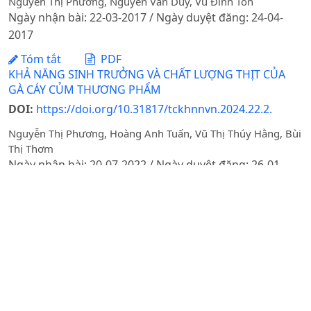
Nguyễn Thị Phương, Nguyễn Văn Duy, Vũ Đình Tôn
Ngày nhận bài: 22-03-2017 / Ngày duyệt đăng: 24-04-
2017
Tóm tắt
PDF
KHẢ NĂNG SINH TRƯỞNG VÀ CHẤT LƯỢNG THỊT CỦA
GÀ CÁY CỦM THƯƠNG PHẨM
DOI:
https://doi.org/10.31817/tckhnnvn.2024.22.2.
Nguyễn Thị Phương, Hoàng Anh Tuấn, Vũ Thị Thúy Hằng, Bùi
Thị Thơm
Ngày nhận bài: 20-07-2022 / Ngày duyệt đăng: 26-01-
2024 / Ngày xuất bản: 12-06-2025
Tóm tắt
PDF
ẢNH HƯỞNG LƯỢNG PHÂN ĐẠM ĐẾN HÀM LƯỢNG VÀ
CHẤT LƯỢNG DẦU CÁM GẠO CỦA DÒNG LÚA JAPONICA
CÓ VỎ LỤA DÀY
Nguyễn Hoàng Phương, Nguyễn Thị Thu Hiền, Nguyễn Thị
Quyên, Nguyễn Đức Thuận, Nguyễn Văn Khoa, Phạm Văn
Cường