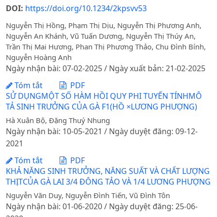
DOI:
https://doi.org/10.1234/2kpsvv53
Nguyễn Thị Hồng, Phạm Thị Dịu, Nguyễn Thị Phương Anh,
Nguyễn An Khánh, Vũ Tuấn Dương, Nguyễn Thị Thúy An,
Trần Thị Mai Hương, Phan Thị Phương Thảo, Chu Đình Bính,
Nguyễn Hoàng Anh
Ngày nhận bài: 07-02-2025 / Ngày xuất bản: 21-02-2025
Tóm tắt
PDF
SỬ DỤNGMỘT SỐ HÀM HỒI QUY PHI TUYẾN TÍNHMÔ
TẢ SINH TRƯỞNG CỦA GÀ F1(HỒ ×LƯƠNG PHƯỢNG)
Hà Xuân Bộ, Đặng Thuý Nhung
Ngày nhận bài: 10-05-2021 / Ngày duyệt đăng: 09-12-
2021
Tóm tắt
PDF
KHẢ NĂNG SINH TRƯỞNG, NĂNG SUẤT VÀ CHẤT LƯỢNG
THỊTCỦA GÀ LAI 3/4 ĐÔNG TẢO VÀ 1/4 LƯƠNG PHƯỢNG
Nguyễn Văn Duy, Nguyễn Đình Tiến, Vũ Đình Tôn
Ngày nhận bài: 01-06-2020 / Ngày duyệt đăng: 25-06-