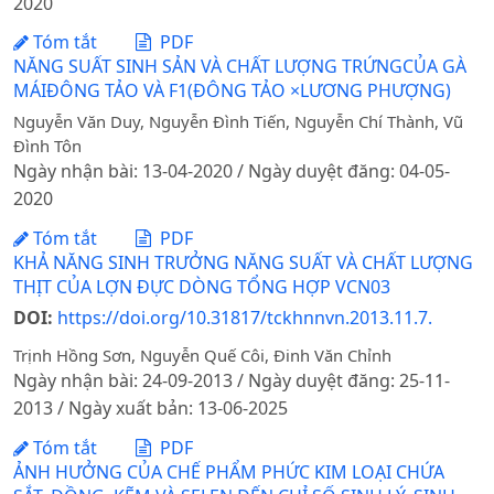
2020
Tóm tắt
PDF
NĂNG SUẤT SINH SẢN VÀ CHẤT LƯỢNG TRỨNGCỦA GÀ
MÁIĐÔNG TẢO VÀ F1(ĐÔNG TẢO ×LƯƠNG PHƯỢNG)
Nguyễn Văn Duy, Nguyễn Đình Tiến, Nguyễn Chí Thành, Vũ
Đình Tôn
Ngày nhận bài: 13-04-2020 / Ngày duyệt đăng: 04-05-
2020
Tóm tắt
PDF
KHẢ NĂNG SINH TRƯỞNG NĂNG SUẤT VÀ CHẤT LƯỢNG
THỊT CỦA LỢN ĐỰC DÒNG TỔNG HỢP VCN03
DOI:
https://doi.org/10.31817/tckhnnvn.2013.11.7.
Trịnh Hồng Sơn, Nguyễn Quế Côi, Đinh Văn Chỉnh
Ngày nhận bài: 24-09-2013 / Ngày duyệt đăng: 25-11-
2013 / Ngày xuất bản: 13-06-2025
Tóm tắt
PDF
ẢNH HƯỞNG CỦA CHẾ PHẨM PHỨC KIM LOẠI CHỨA