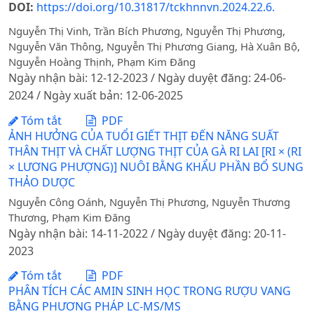
DOI:
https://doi.org/10.31817/tckhnnvn.2024.22.6.
Nguyễn Thị Vinh, Trần Bích Phương, Nguyễn Thị Phương,
Nguyễn Văn Thông, Nguyễn Thị Phương Giang, Hà Xuân Bộ,
Nguyễn Hoàng Thịnh, Phạm Kim Đăng
Ngày nhận bài: 12-12-2023 / Ngày duyệt đăng: 24-06-
2024 / Ngày xuất bản: 12-06-2025
Tóm tắt
PDF
ẢNH HƯỞNG CỦA TUỔI GIẾT THỊT ĐẾN NĂNG SUẤT
THÂN THỊT VÀ CHẤT LƯỢNG THỊT CỦA GÀ RI LAI [RI × (RI
× LƯƠNG PHƯỢNG)] NUÔI BẰNG KHẨU PHẦN BỔ SUNG
THẢO DƯỢC
Nguyễn Công Oánh, Nguyễn Thị Phương, Nguyễn Thương
Thương, Phạm Kim Đăng
Ngày nhận bài: 14-11-2022 / Ngày duyệt đăng: 20-11-
2023
Tóm tắt
PDF
PHÂN TÍCH CÁC AMIN SINH HỌC TRONG RƯỢU VANG
BẰNG PHƯƠNG PHÁP LC-MS/MS