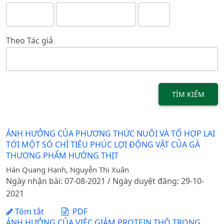
Theo Tác giả
TÌM KIẾM
ẢNH HƯỞNG CỦA PHƯƠNG THỨC NUÔI VÀ TỔ HỢP LAI
TỚI MỘT SỐ CHỈ TIÊU PHÚC LỢI ĐỘNG VẬT CỦA GÀ
THƯƠNG PHẨM HƯỚNG THỊT
Hán Quang Hạnh, Nguyễn Thị Xuân
Ngày nhận bài: 07-08-2021 / Ngày duyệt đăng: 29-10-
2021
Tóm tắt
PDF
ẢNH HƯỞNG CỦA VIỆC GIẢM PROTEIN THÔ TRONG