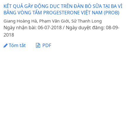
KẾT QUẢ GÂY ĐỘNG DỤC TRÊN ĐÀN BÒ SỮA TẠI BA VÌ
BẰNG VÒNG TẨM PROGESTERONE VIỆT NAM (PROB)
Giang Hoàng Hà, Phạm Văn Giới, Sử Thanh Long
Ngày nhận bài: 06-07-2018 / Ngày duyệt đăng: 08-09-
2018
Tóm tắt
PDF
1 - 1 của 1 mục
Tạp chí Khoa học Nông nghiệp Việt Nam - Học viện
Nông nghiệp Việt Nam
Địa chỉ: Đường Ngô Xuân Quảng, xã Gia Lâm, thành phố
Hà Nội
Điện thoại: +84 24 62617714 Fax: +84 24 8276554
Email:
bttapchi@vnua.edu.vn