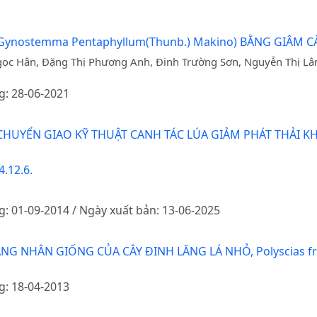
ynostemma Pentaphyllum(Thunb.) Makino) BẰNG GIÂM 
gọc Hân, Đặng Thị Phương Anh, Đinh Trường Sơn, Nguyễn Thị Lâm
g: 28-06-2021
 CHUYỂN GIAO KỸ THUẬT CANH TÁC LÚA GIẢM PHÁT THẢI 
.12.6.
g: 01-09-2014 / Ngày xuất bản: 13-06-2025
G NHÂN GIỐNG CỦA CÂY ĐINH LĂNG LÁ NHỎ, Polyscias frut
g: 18-04-2013