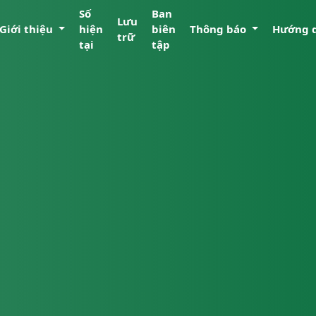
Số
Ban
Lưu
Giới thiệu
hiện
biên
Thông báo
Hướng 
trữ
tại
tập