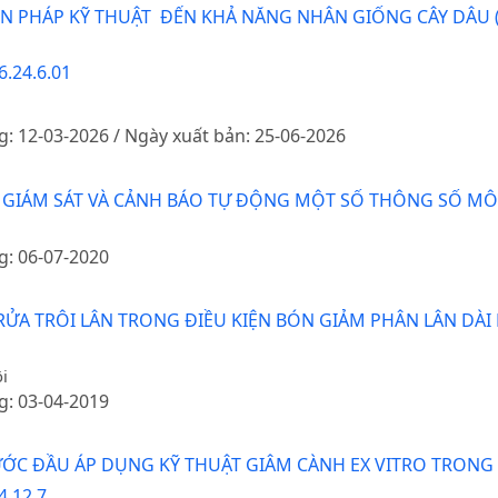
 PHÁP KỸ THUẬT ĐẾN KHẢ NĂNG NHÂN GIỐNG CÂY DÂU (
6.24.6.01
g: 12-03-2026 / Ngày xuất bản: 25-06-2026
NG GIÁM SÁT VÀ CẢNH BÁO TỰ ĐỘNG MỘT SỐ THÔNG SỐ M
g: 06-07-2020
ỬA TRÔI LÂN TRONG ĐIỀU KIỆN BÓN GIẢM PHÂN LÂN DÀI
i
g: 03-04-2019
ỚC ĐẦU ÁP DỤNG KỸ THUẬT GIÂM CÀNH EX VITRO TRONG NH
.12.7.