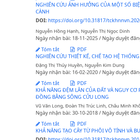
NGHIÊN CỨU ẢNH HƯỞNG CỦA MỘT SỐ BIỆN
CÀNH
DOI:
https://doi.org/10.31817/tckhnnvn.202
Nguyễn Hồng Hạnh, Nguyễn Thị Ngọc Dinh
Ngày nhận bài: 18-11-2025 / Ngày duyệt đăn
Tóm tắt
PDF
NGHIÊN CỨU THIẾT KẾ, CHẾ TẠO HỆ THỐ
Đặng Thị Thúy Huyền, Nguyễn Kim Dung
Ngày nhận bài: 16-02-2020 / Ngày duyệt đăn
Tóm tắt
PDF
KHẢ NĂNG ĐỆM LÂN CỦA ĐẤT VÀ NGUY CƠ R
ĐỒNG BẰNG SÔNG CỬU LONG
Vũ Văn Long, Đoàn Thị Trúc Linh, Châu Minh Khô
Ngày nhận bài: 30-10-2018 / Ngày duyệt đăn
Tóm tắt
PDF
KHẢ NĂNG TẠO CÂY TỪ PHÔI VÔ TÍNH VÀ BƯ
DOI:
https://doi.org/10.31817/tckhnnvn.2014