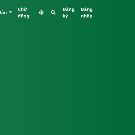
Chờ
Đăng
Đăng
dẫn
đăng
ký
nhập