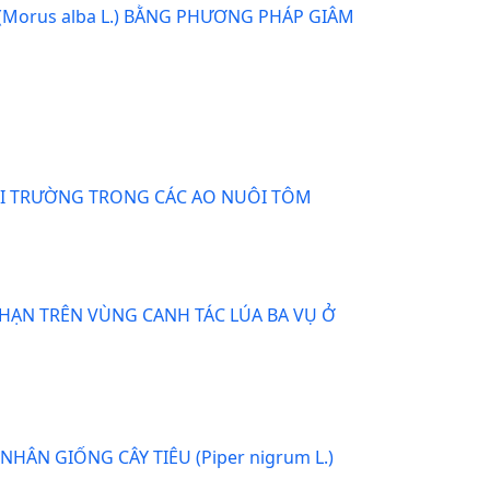
Morus alba L.) BẰNG PHƯƠNG PHÁP GIÂM
ÔI TRƯỜNG TRONG CÁC AO NUÔI TÔM
 HẠN TRÊN VÙNG CANH TÁC LÚA BA VỤ Ở
ÂN GIỐNG CÂY TIÊU (Piper nigrum L.)