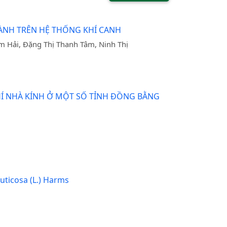
CÀNH TRÊN HỆ THỐNG KHÍ CANH
 Hải, Đặng Thị Thanh Tâm, Ninh Thị
KHÍ NHÀ KÍNH Ở MỘT SỐ TỈNH ĐỒNG BẰNG
icosa (L.) Harms