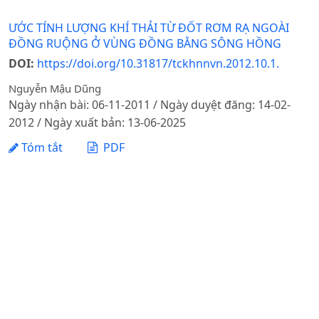
ƯỚC TÍNH LƯỢNG KHÍ THẢI TỪ ĐỐT RƠM RẠ NGOÀI
ĐỒNG RUỘNG Ở VÙNG ĐỒNG BẰNG SÔNG HỒNG
DOI:
https://doi.org/10.31817/tckhnnvn.2012.10.1.
Nguyễn Mậu Dũng
Ngày nhận bài: 06-11-2011 / Ngày duyệt đăng: 14-02-
2012 / Ngày xuất bản: 13-06-2025
Tóm tắt
PDF
1 - 1 của 1 mục
Tạp chí Khoa học Nông nghiệp Việt Nam - Học viện
Nông nghiệp Việt Nam
Địa chỉ: Đường Ngô Xuân Quảng, xã Gia Lâm, thành phố
Hà Nội
Điện thoại: +84 24 62617714 Fax: +84 24 8276554