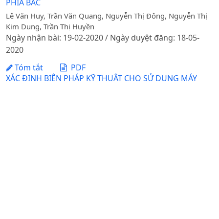
PHÍA BẮC
Lê Văn Huy, Trần Văn Quang, Nguyễn Thị Đông, Nguyễn Thị
Kim Dung, Trần Thị Huyền
Ngày nhận bài: 19-02-2020 / Ngày duyệt đăng: 18-05-
2020
Tóm tắt
PDF
XÁC ĐỊNH BIỆN PHÁP KỸ THUẬT CHO SỬ DỤNG MÁY
GIEO SẠ VÀ BÓN PHÂN GIỐNG LÚA ĐH12 TẠI ĐỒNG
BẰNG SÔNG HỒNG
Trần Văn Quang, Nguyễn Thị Hòa, Lê Văn Huy, Trần Thị
Huyền, Nguyễn Thanh Hải, Hà Văn Đuyền
Ngày nhận bài: 08-06-2021 / Ngày duyệt đăng: 20-07-
2021
Tóm tắt
PDF
1 - 3 của 3 mục
Tạp chí Khoa học Nông nghiệp Việt Nam - Học viện