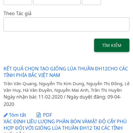
Theo Tác giả
TÌM KIẾM
KẾT QUẢ CHỌN TẠO GIỐNG LÚA THUẦN ĐH12CHO CÁC
TỈNH PHÍA BẮC VIỆT NAM
Trần Văn Quang, Nguyễn Thị Kim Dung, Nguyễn Thị Đông, Lê
Văn Huy, Hà Văn Đuyền, Nguyễn Mai Anh, Trần Thị Huyền
Ngày nhận bài: 11-02-2020 / Ngày duyệt đăng: 09-04-
2020
Tóm tắt
PDF
XÁC ĐỊNH LIỀU LƯỢNG PHÂN BÓN VÀMẬT ĐỘ CẤY PHÙ
HỢP ĐỐI VỚI GIỐNG LÚA THUẦN ĐH12 TẠI CÁC TỈNH