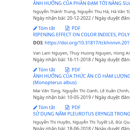
ẢNH HƯỞNG CỦA PHÂN ĐẠM TỚI NĂNG SUẤT
Nguyễn Thành Trung, Nguyễn Thu Hà, Hà Văn T
Ngày nhận bài: 20-12-2022 / Ngày duyệt đăn
Tóm tắt
PDF
RIPENING EFFECT ON COLOR INDICES, POLY
DOI:
https://doi.org/10.31817/tckhnnvn.2019
Van Lam Nguyen, Thuy Huong Nguyen, Hong A
Ngày nhận bài: 16-11-2018 / Ngày duyệt đăn
Tóm tắt
PDF
ẢNH HƯỞNG CỦA THỨC ĂN CÓ HÀM LƯỢNG
(Monopterus albus)
Mai Văn Tùng, Nguyễn Thị Oanh, Lê Xuân Chinh,
Ngày nhận bài: 10-05-2019 / Ngày duyệt đăn
Tóm tắt
PDF
SỬ DỤNG NẤM PLEUROTUS ERYNGII TRONG 
Nguyễn Thị Huyền, Nguyễn Thị Tuyết Lê, Bùi Q
Ngày nhận bài: 18-06-2018 / Ngày duyệt đăn