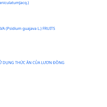
iculatumJacq.)
(Psidium guajava L.) FRUITS
SỬ DỤNG THỨC ĂN CỦA LƯƠN ĐỒNG