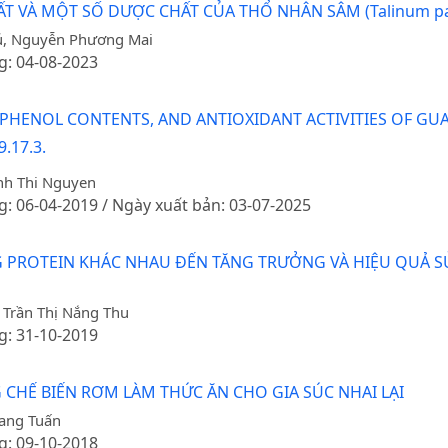
 VÀ MỘT SỐ DƯỢC CHẤT CỦA THỔ NHÂN SÂM (Talinum pan
ú, Nguyễn Phương Mai
g: 04-08-2023
PHENOL CONTENTS, AND ANTIOXIDANT ACTIVITIES OF GUAVA 
.17.3.
nh Thi Nguyen
g: 06-04-2019 / Ngày xuất bản: 03-07-2025
 PROTEIN KHÁC NHAU ĐẾN TĂNG TRƯỞNG VÀ HIỆU QUẢ 
 Trần Thị Nắng Thu
g: 31-10-2019
CHẾ BIẾN RƠM LÀM THỨC ĂN CHO GIA SÚC NHAI LẠI
uang Tuấn
g: 09-10-2018