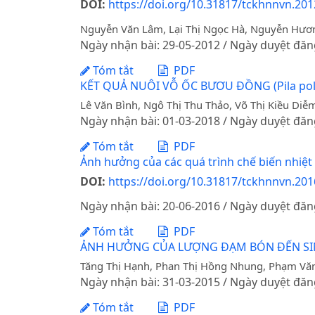
DOI:
https://doi.org/10.31817/tckhnnvn.2012
Nguyễn Văn Lâm, Lại Thị Ngọc Hà, Nguyễn Hươn
Ngày nhận bài: 29-05-2012 / Ngày duyệt đăn
Tóm tắt
PDF
KẾT QUẢ NUÔI VỖ ỐC BƯƠU ĐỒNG (Pila p
Lê Văn Bình, Ngô Thị Thu Thảo, Võ Thị Kiều Diễ
Ngày nhận bài: 01-03-2018 / Ngày duyệt đăn
Tóm tắt
PDF
Ảnh hưởng của các quá trình chế biến nhiệt
DOI:
https://doi.org/10.31817/tckhnnvn.2016
Ngày nhận bài: 20-06-2016 / Ngày duyệt đăn
Tóm tắt
PDF
ẢNH HƯỞNG CỦA LƯỢNG ĐẠM BÓN ĐẾN SIN
Tăng Thị Hạnh, Phan Thị Hồng Nhung, Phạm Vă
Ngày nhận bài: 31-03-2015 / Ngày duyệt đăn
Tóm tắt
PDF