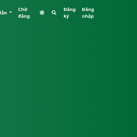
Chờ
Đăng
Đăng
dẫn
đăng
ký
nhập