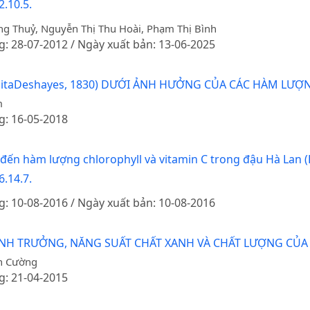
.10.5.
g Thuỷ, Nguyễn Thị Thu Hoài, Phạm Thị Bình
g: 28-07-2012 / Ngày xuất bản: 13-06-2025
olitaDeshayes, 1830) DƯỚI ẢNH HƯỞNG CỦA CÁC HÀM L
m
g: 16-05-2018
 đến hàm lượng chlorophyll và vitamin C trong đậu Hà Lan 
.14.7.
g: 10-08-2016 / Ngày xuất bản: 10-08-2016
H TRƯỞNG, NĂNG SUẤT CHẤT XANH VÀ CHẤT LƯỢNG CỦA 
n Cường
g: 21-04-2015