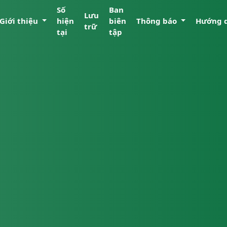
Số
Ban
Lưu
Giới thiệu
hiện
biên
Thông báo
Hướng 
trữ
tại
tập