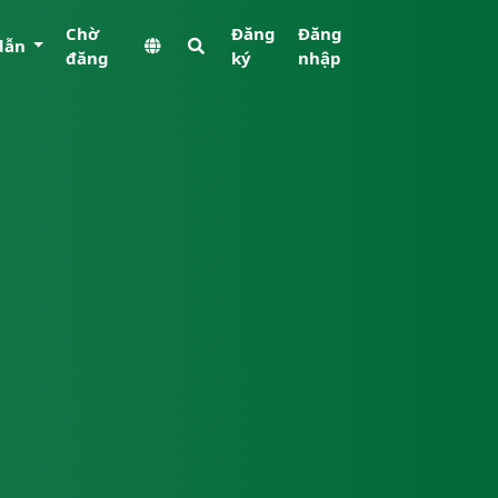
Chờ
Đăng
Đăng
dẫn
đăng
ký
nhập