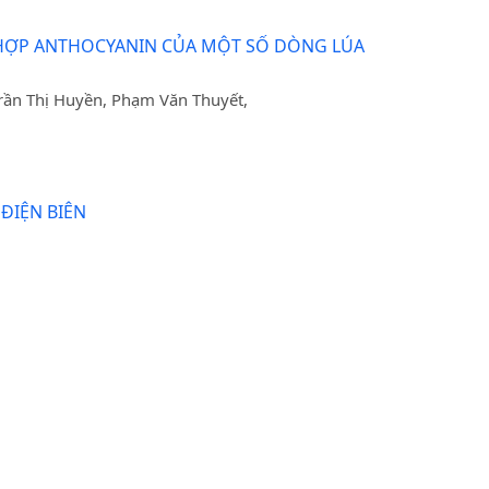
G HỢP ANTHOCYANIN CỦA MỘT SỐ DÒNG LÚA
rần Thị Huyền, Phạm Văn Thuyết,
ĐIỆN BIÊN