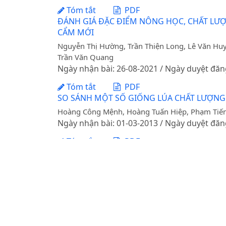
Tóm tắt
PDF
ĐÁNH GIÁ ĐẶC ĐIỂM NÔNG HỌC, CHẤT LƯỢ
CẨM MỚI
Nguyễn Thị Hường, Trần Thiện Long, Lê Văn Hu
Trần Văn Quang
Ngày nhận bài: 26-08-2021 / Ngày duyệt đăn
Tóm tắt
PDF
SO SÁNH MỘT SỐ GIỐNG LÚA CHẤT LƯỢNG
Hoàng Công Mệnh, Hoàng Tuấn Hiệp, Phạm Tiế
Ngày nhận bài: 01-03-2013 / Ngày duyệt đăn
Tóm tắt
PDF
ĐÁNH GIÁ KHẢ NĂNG KẾT HỢPMỘT SỐ TÍN
DOI:
https://doi.org/10.31817/tckhnnvn.2016
Vu Van Liet, Phạm Quang Tuân, Nguyễn Việt Lo
Ngày nhận bài: 16-04-2015 / Ngày duyệt đăn
Tóm tắt
PDF
KẾT QUẢ CHỌN TẠO DÒNG LÚA THUẦN CHỊU