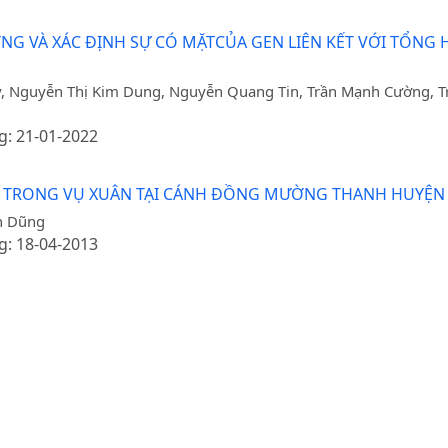
NG VÀ XÁC ĐỊNH SỰ CÓ MẶTCỦA GEN LIÊN KẾT VỚI TỔN
y, Nguyễn Thị Kim Dung, Nguyễn Quang Tin, Trần Mạnh Cường, T
g: 21-01-2022
 TRONG VỤ XUÂN TẠI CÁNH ĐỒNG MƯỜNG THANH HUYỆN 
n Dũng
g: 18-04-2013
H TRẠNG CHẤT LƯỢNG CỦA CÁC DÒNG NGÔ NẾP TỰ PHỐI
.14.9.
ng, Nguyễn Thị Nguyệt Anh
g: 07-10-2016 / Ngày xuất bản: 13-06-2025
 NGẬP CHO CÁC TỈNH PHÍA BẮC VIỆT NAM