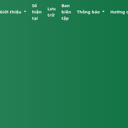
Số
Ban
Lưu
Giới thiệu
hiện
biên
Thông báo
Hướng 
trữ
tại
tập