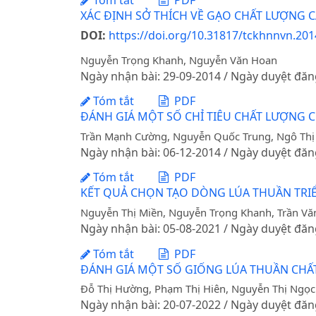
Tóm tắt
PDF
XÁC ĐỊNH SỞ THÍCH VỀ GẠO CHẤT LƯỢNG
DOI:
https://doi.org/10.31817/tckhnnvn.2014
Nguyễn Trọng Khanh, Nguyễn Văn Hoan
Ngày nhận bài: 29-09-2014 / Ngày duyệt đăn
Tóm tắt
PDF
ĐÁNH GIÁ MỘT SỐ CHỈ TIÊU CHẤT LƯỢNG 
Trần Mạnh Cường, Nguyễn Quốc Trung, Ngô Thị
Ngày nhận bài: 06-12-2014 / Ngày duyệt đăn
Tóm tắt
PDF
KẾT QUẢ CHỌN TẠO DÒNG LÚA THUẦN TRI
Nguyễn Thị Miền, Nguyễn Trọng Khanh, Trần V
Ngày nhận bài: 05-08-2021 / Ngày duyệt đăn
Tóm tắt
PDF
ĐÁNH GIÁ MỘT SỐ GIỐNG LÚA THUẦN CHẤT
Đỗ Thị Hường, Phạm Thị Hiên, Nguyễn Thị Ngọc
Ngày nhận bài: 20-07-2022 / Ngày duyệt đăn