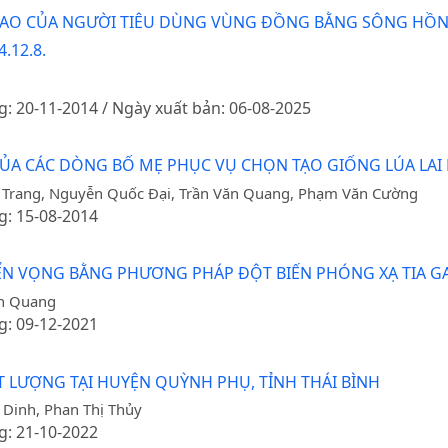
 CAO CỦA NGƯỜI TIÊU DÙNG VÙNG ĐỒNG BẰNG SÔNG HỒ
.12.8.
g: 20-11-2014 / Ngày xuất bản: 06-08-2025
CỦA CÁC DÒNG BỐ MẸ PHỤC VỤ CHỌN TẠO GIỐNG LÚA LAI
 Trang, Nguyễn Quốc Đại, Trần Văn Quang, Phạm Văn Cường
g: 15-08-2014
ỂN VỌNG BẰNG PHƯƠNG PHÁP ĐỘT BIẾN PHÓNG XẠ TIA G
ăn Quang
g: 09-12-2021
 LƯỢNG TẠI HUYỆN QUỲNH PHỤ, TỈNH THÁI BÌNH
 Dinh, Phan Thị Thủy
g: 21-10-2022