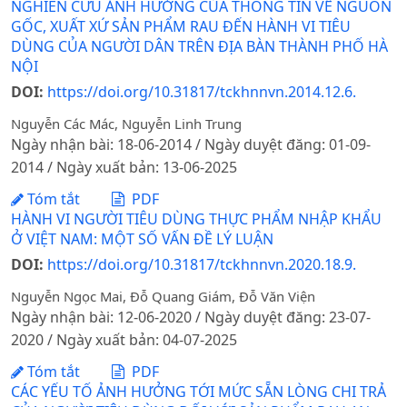
NGHIÊN CỨU ẢNH HƯỞNG CỦA THÔNG TIN VỀ NGUỒN
GỐC, XUẤT XỨ SẢN PHẨM RAU ĐẾN HÀNH VI TIÊU
DÙNG CỦA NGƯỜI DÂN TRÊN ĐỊA BÀN THÀNH PHỐ HÀ
NỘI
DOI:
https://doi.org/10.31817/tckhnnvn.2014.12.6.
Nguyễn Các Mác, Nguyễn Linh Trung
Ngày nhận bài: 18-06-2014 / Ngày duyệt đăng: 01-09-
2014 / Ngày xuất bản: 13-06-2025
Tóm tắt
PDF
HÀNH VI NGƯỜI TIÊU DÙNG THỰC PHẨM NHẬP KHẨU
Ở VIỆT NAM: MỘT SỐ VẤN ĐỀ LÝ LUẬN
DOI:
https://doi.org/10.31817/tckhnnvn.2020.18.9.
Nguyễn Ngọc Mai, Đỗ Quang Giám, Đỗ Văn Viện
Ngày nhận bài: 12-06-2020 / Ngày duyệt đăng: 23-07-
2020 / Ngày xuất bản: 04-07-2025
Tóm tắt
PDF
CÁC YẾU TỐ ẢNH HƯỞNG TỚI MỨC SẴN LÒNG CHI TRẢ