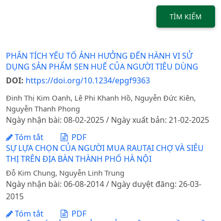
TÌM KIẾM
PHÂN TÍCH YẾU TỐ ẢNH HƯỞNG ĐẾN HÀNH VI SỬ
DỤNG SẢN PHẨM SEN HUẾ CỦA NGƯỜI TIÊU DÙNG
DOI:
https://doi.org/10.1234/epgf9363
Đinh Thị Kim Oanh, Lê Phi Khanh Hồ, Nguyễn Đức Kiên,
Nguyễn Thanh Phong
Ngày nhận bài: 08-02-2025 / Ngày xuất bản: 21-02-2025
Tóm tắt
PDF
SỰ LỰA CHỌN CỦA NGƯỜI MUA RAUTẠI CHỢ VÀ SIÊU
THỊ TRÊN ĐỊA BÀN THÀNH PHỐ HÀ NỘI
Đỗ Kim Chung, Nguyễn Linh Trung
Ngày nhận bài: 06-08-2014 / Ngày duyệt đăng: 26-03-
2015
Tóm tắt
PDF