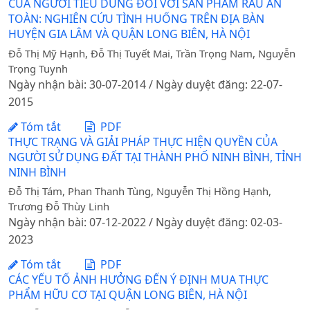
CỦA NGƯỜI TIÊU DÙNG ĐỐI VỚI SẢN PHẨM RAU AN
TOÀN: NGHIÊN CỨU TÌNH HUỐNG TRÊN ĐỊA BÀN
HUYỆN GIA LÂM VÀ QUẬN LONG BIÊN, HÀ NỘI
Đỗ Thị Mỹ Hạnh, Đỗ Thị Tuyết Mai, Trần Trọng Nam, Nguyễn
Trọng Tuynh
Ngày nhận bài: 30-07-2014 / Ngày duyệt đăng: 22-07-
2015
Tóm tắt
PDF
THỰC TRẠNG VÀ GIẢI PHÁP THỰC HIỆN QUYỀN CỦA
NGƯỜI SỬ DỤNG ĐẤT TẠI THÀNH PHỐ NINH BÌNH, TỈNH
NINH BÌNH
Đỗ Thị Tám, Phan Thanh Tùng, Nguyễn Thị Hồng Hạnh,
Trương Đỗ Thùy Linh
Ngày nhận bài: 07-12-2022 / Ngày duyệt đăng: 02-03-
2023
Tóm tắt
PDF
CÁC YẾU TỐ ẢNH HƯỞNG ĐẾN Ý ĐỊNH MUA THỰC
PHẨM HỮU CƠ TẠI QUẬN LONG BIÊN, HÀ NỘI