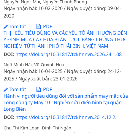
Nguyễn Ngọc Mai, Nguyễn Thanh Phong
Ngày nhận bài: 10-02-2020 / Ngày duyệt đăng: 09-04-
2020
Tóm tắt
PDF
THỊ HIẾU TIÊU DÙNG VÀ CÁC YẾU TỐ ẢNH HƯỞNG ĐẾN
Ý ĐỊNH MUA CÀ CHUA BI ĂN TƯƠI: BẰNG CHỨNG THỰC
NGHIỆM TỪ THÀNH PHỐ THÁI BÌNH, VIỆT NAM
DOI:
https://doi.org/10.31817/tckhnnvn.2026.24.1.08
Ngô Minh Hải, Vũ Quỳnh Hoa
Ngày nhận bài: 16-04-2025 / Ngày duyệt đăng: 24-12-
2025 / Ngày xuất bản: 23-01-2026
Tóm tắt
PDF
Hành vi người tiêu dùng đối với sản phẩm may mặc của
Tổng công ty May 10 - Nghiên cứu điển hình tại quận
Long Biên
DOI:
https://doi.org/10.31817/tckhnnvn.2014.12.2.
Chu Thị Kim Loan, Đinh Thị Ngân