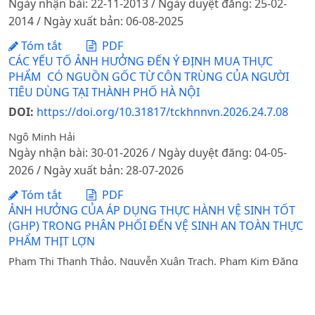
Ngày nhận bài: 22-11-2013 / Ngày duyệt đăng: 25-02-
2014 / Ngày xuất bản: 06-08-2025
Tóm tắt
PDF
CÁC YẾU TỐ ẢNH HƯỞNG ĐẾN Ý ĐỊNH MUA THỰC
PHẨM CÓ NGUỒN GỐC TỪ CÔN TRÙNG CỦA NGƯỜI
TIÊU DÙNG TẠI THÀNH PHỐ HÀ NỘI
DOI:
https://doi.org/10.31817/tckhnnvn.2026.24.7.08
Ngô Minh Hải
Ngày nhận bài: 30-01-2026 / Ngày duyệt đăng: 04-05-
2026 / Ngày xuất bản: 28-07-2026
Tóm tắt
PDF
ẢNH HƯỞNG CỦA ÁP DỤNG THỰC HÀNH VỆ SINH TỐT
(GHP) TRONG PHÂN PHỐI ĐẾN VỆ SINH AN TOÀN THỰC
PHẨM THỊT LỢN
Phạm Thị Thanh Thảo, Nguyễn Xuân Trạch, Phạm Kim Đăng
Ngày nhận bài: 28-10-2019 / Ngày duyệt đăng: 08-01-
2020