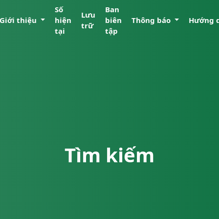
Số
Ban
Lưu
Giới thiệu
hiện
biên
Thông báo
Hướng 
trữ
tại
tập
Tìm kiếm