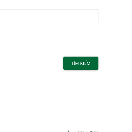
TÌM KIẾM
1 - 1 của 1 mục