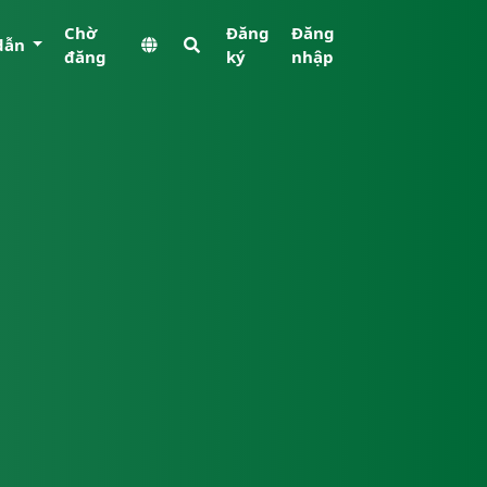
Chờ
Đăng
Đăng
dẫn
đăng
ký
nhập