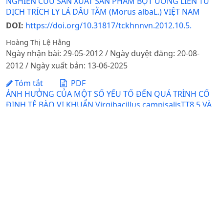
NGHIÊN CỨU SẢN XUẤT SẢN PHẨM BỘT UỐNG LIỀN TỪ
DỊCH TRÍCH LY LÁ DÂU TẰM (Morus albaL.) VIỆT NAM
DOI:
https://doi.org/10.31817/tckhnnvn.2012.10.5.
Hoàng Thị Lệ Hằng
Ngày nhận bài: 29-05-2012 / Ngày duyệt đăng: 20-08-
2012 / Ngày xuất bản: 13-06-2025
Tóm tắt
PDF
ẢNH HƯỞNG CỦA MỘT SỐ YẾU TỐ ĐẾN QUÁ TRÌNH CỐ
ĐỊNH TẾ BÀO VI KHUẨN Virgibacillus campisalisTT8.5 VÀ
KHẢ NĂNG ỨNG DỤNG TẾ BÀO CỐ ĐỊNH ĐỂ PHÂN GIẢI
HISTAMINE TRONG NƯỚC MẮM TRUYỀN THỐNG
Nguyễn Thị Phương Anh, Nguyễn Thị Hồng Ly, Phạm Thị Dịu,
Nguyễn Thị Hồng, Giang Trung Khoa, Trần Thị Lan Hương,
Nguyễn Thị Lâm Đoàn, Nguyễn Thị Thanh Thủy, Trần Thị Thu
Hằng, Nguyễn Hoàng Anh
Ngày nhận bài: 24-10-2022 / Ngày duyệt đăng: 20-12-
2022
Tóm tắt
PDF