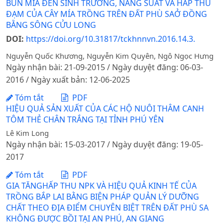
BÙN MÍA ĐẾN SINH TRƯỞNG, NĂNG SUẤT VÀ HẤP THU
ĐẠM CỦA CÂY MÍA TRỒNG TRÊN ĐẤT PHÙ SAỞ ĐỒNG
BẰNG SÔNG CỬU LONG
DOI:
https://doi.org/10.31817/tckhnnvn.2016.14.3.
Nguyễn Quốc Khương, Nguyễn Kim Quyên, Ngô Ngọc Hưng
Ngày nhận bài: 21-09-2015 / Ngày duyệt đăng: 06-03-
2016 / Ngày xuất bản: 12-06-2025
Tóm tắt
PDF
HIỆU QUẢ SẢN XUẤT CỦA CÁC HỘ NUÔI THÂM CANH
TÔM THẺ CHÂN TRẮNG TẠI TỈNH PHÚ YÊN
Lê Kim Long
Ngày nhận bài: 15-03-2017 / Ngày duyệt đăng: 19-05-
2017
Tóm tắt
PDF
GIA TĂNGHẤP THU NPK VÀ HIỆU QUẢ KINH TẾ CỦA
TRỒNG BẮP LAI BẰNG BIỆN PHÁP QUẢN LÝ DƯỠNG
CHẤT THEO ĐỊA ĐIỂM CHUYÊN BIỆT TRÊN ĐẤT PHÙ SA
KHÔNG ĐƯỢC BỒI TẠI AN PHÚ, AN GIANG