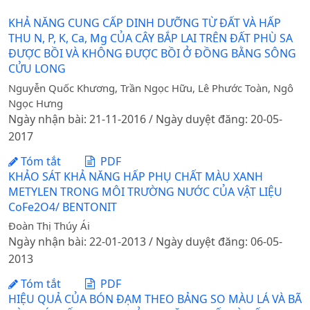
KHẢ NĂNG CUNG CẤP DINH DƯỠNG TỪ ĐẤT VÀ HẤP
THU N, P, K, Ca, Mg CỦA CÂY BẮP LAI TRÊN ĐẤT PHÙ SA
ĐƯỢC BỒI VÀ KHÔNG ĐƯỢC BỒI Ở ĐỒNG BẰNG SÔNG
CỬU LONG
Nguyễn Quốc Khương, Trần Ngọc Hữu, Lê Phước Toàn, Ngô
Ngọc Hưng
Ngày nhận bài: 21-11-2016 / Ngày duyệt đăng: 20-05-
2017
Tóm tắt
PDF
KHẢO SÁT KHẢ NĂNG HẤP PHỤ CHẤT MÀU XANH
METYLEN TRONG MÔI TRƯỜNG NƯỚC CỦA VẬT LIỆU
CoFe2O4/ BENTONIT
Đoàn Thị Thúy Ái
Ngày nhận bài: 22-01-2013 / Ngày duyệt đăng: 06-05-
2013
Tóm tắt
PDF
HIỆU QUẢ CỦA BÓN ĐẠM THEO BẢNG SO MÀU LÁ VÀ BÃ