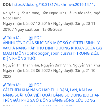
DOI:
https://doi.org/10.31817/tckhnnvn.2016.14.11.
Nguyễn Quốc Khương, Trần Ngọc Hữu, Lê Phước Toàn, Ngô
Ngọc Hưng
Ngày nhận bài: 07-12-2015 / Ngày duyệt đăng: 20-11-
2016 / Ngày xuất bản: 13-06-2025
Tóm tắt
PDF
ẢNHHƯỞNG CỦA SILIC ĐẾN MỘT SỐ CHỈ TIÊU SINH LÝ
VÀKHẢ NĂNG HẤP THU DINH DƯỠNG KHOÁNGCỦA CÂY
MẠCH MÔN (OphiopogonjaponicusWall) TRONG ĐIỀU
KIỆN KHÔNG TƯỚI
Nguyễn Thị Thanh Hải, Nguyễn Đình Vinh, Nguyễn Văn Phú
Ngày nhận bài: 24-06-2022 / Ngày duyệt đăng: 21-10-
2022
Tóm tắt
PDF
CẢI THIỆN KHẢ NĂNG HẤP THU ĐẠM, LÂN, KALI VÀ
NĂNG SUẤT CỦA VIỆT QUẤT BẰNG SỬ DỤNG BIOCHAR
TRÊN ĐẤT PHÙ SA Ở ĐỒNG BẰNG SÔNG CỬU LONG