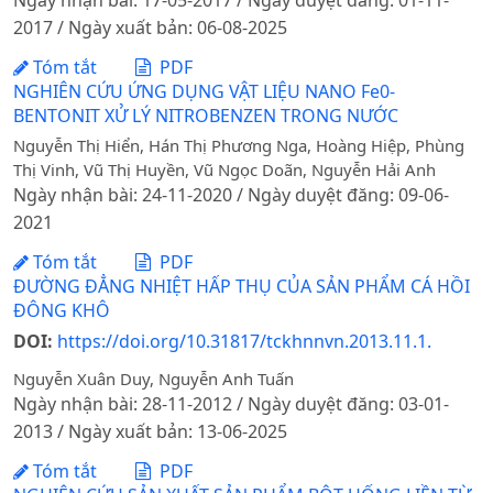
Ngày nhận bài: 17-05-2017 / Ngày duyệt đăng: 01-11-
2017 / Ngày xuất bản: 06-08-2025
Tóm tắt
PDF
NGHIÊN CỨU ỨNG DỤNG VẬT LIỆU NANO Fe0-
BENTONIT XỬ LÝ NITROBENZEN TRONG NƯỚC
Nguyễn Thị Hiển, Hán Thị Phương Nga, Hoàng Hiệp, Phùng
Thị Vinh, Vũ Thị Huyền, Vũ Ngọc Doãn, Nguyễn Hải Anh
Ngày nhận bài: 24-11-2020 / Ngày duyệt đăng: 09-06-
2021
Tóm tắt
PDF
ĐƯỜNG ĐẲNG NHIỆT HẤP THỤ CỦA SẢN PHẨM CÁ HỒI
ĐÔNG KHÔ
DOI:
https://doi.org/10.31817/tckhnnvn.2013.11.1.
Nguyễn Xuân Duy, Nguyễn Anh Tuấn
Ngày nhận bài: 28-11-2012 / Ngày duyệt đăng: 03-01-
2013 / Ngày xuất bản: 13-06-2025
Tóm tắt
PDF