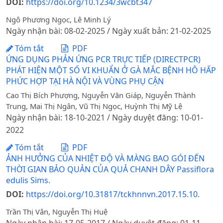
DOI:
https://doi.org/10.1234/3wcbt347
Ngô Phương Ngọc, Lê Minh Lý
Ngày nhận bài: 08-02-2025 / Ngày xuất bản: 21-02-2025
Tóm tắt
PDF
ỨNG DỤNG PHẢN ỨNG PCR TRỰC TIẾP (DIRECTPCR)
PHÁT HIỆN MỘT SỐ VI KHUẨN Ở GÀ MẮC BỆNH HÔ HẤP
PHỨC HỢP TẠI HÀ NỘI VÀ VÙNG PHỤ CẬN
Cao Thị Bích Phượng, Nguyễn Văn Giáp, Nguyễn Thành
Trung, Mai Thị Ngân, Vũ Thị Ngọc, Huỳnh Thị Mỹ Lệ
Ngày nhận bài: 18-10-2021 / Ngày duyệt đăng: 10-01-
2022
Tóm tắt
PDF
ẢNH HƯỞNG CỦA NHIỆT ĐỘ VÀ MÀNG BAO GÓI ĐẾN
THỜI GIAN BẢO QUẢN CỦA QUẢ CHANH DÂY Passiflora
edulis Sims.
DOI:
https://doi.org/10.31817/tckhnnvn.2017.15.10.
Trần Thị Vân, Nguyễn Thị Huệ