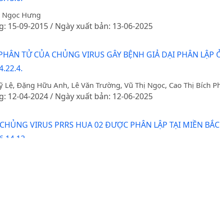
ô Ngọc Hưng
g: 15-09-2015 / Ngày xuất bản: 13-06-2025
PHÂN TỬ CỦA CHỦNG VIRUS GÂY BỆNH GIẢ DẠI PHÂN LẬP Ở
.22.4.
 Lệ, Đặng Hữu Anh, Lê Văn Trường, Vũ Thị Ngọc, Cao Thị Bích
g: 12-04-2024 / Ngày xuất bản: 12-06-2025
CHỦNG VIRUS PRRS HUA 02 ĐƯỢC PHÂN LẬP TẠI MIỀN BẮC
6.14.12.
 Nguyễn Thị Ngọc, Nguyễn Thị Hoa
g: 24-01-2017 / Ngày xuất bản: 13-06-2025
AN QUẾ TRẮNG (Aerides odorataLour.) TẠI GIA LÂM - HÀ
Thúy Hạnh
g: 20-11-2023