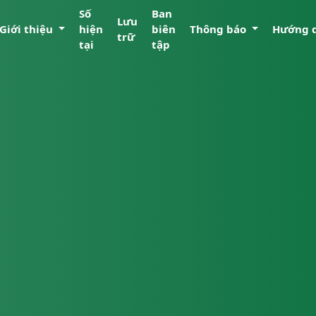
Số
Ban
Lưu
Giới thiệu
hiện
biên
Thông báo
Hướng 
trữ
tại
tập