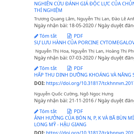
NGHIÊN CỨU ĐÁNH GIÁ ĐỘC LỰC CỦA CHỦNG
THÍ NGHIỆM
Trương Quang Lâm, Nguyễn Thị Lan, Đào Lê An
Ngày nhận bài: 18-05-2020 / Ngày duyệt đăn
Tóm tắt
PDF
SỰ LƯU HÀNH CỦA PORCINE CYTOMEGALOVIR
Nguyễn Thị Hoa, Nguyễn Thị Lan, Hoàng Thị P
Ngày nhận bài: 07-03-2020 / Ngày duyệt đăn
Tóm tắt
PDF
HẤP THU DINH DƯỠNG KHOÁNG VÀ NĂNG S
DOI:
https://doi.org/10.31817/tckhnnvn.2017
Nguyễn Quốc Cường, Ngô Ngọc Hưng
Ngày nhận bài: 21-11-2016 / Ngày duyệt đăn
Tóm tắt
PDF
ẢNH HƯỞNG CỦA BÓN N, P, K VÀ BÃ BÙN M
LONG MỸ - HẬU GIANG
DOI:
https://doi.org/10.31817/tckhnnvn.2015