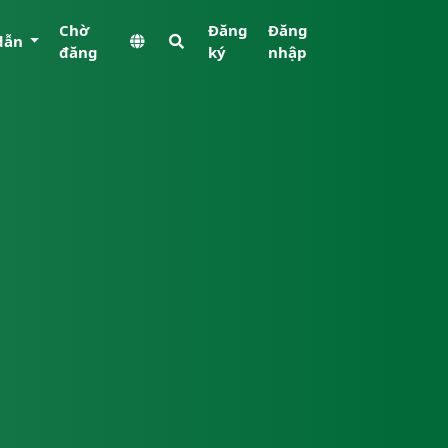
Chờ
Đăng
Đăng
dẫn
đăng
ký
nhập