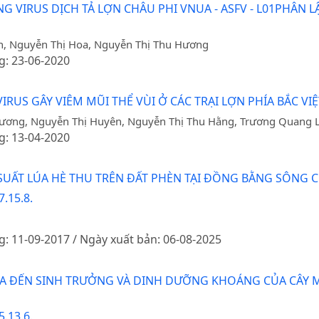
 VIRUS DỊCH TẢ LỢN CHÂU PHI VNUA - ASFV - L01PHÂN L
h, Nguyễn Thị Hoa, Nguyễn Thị Thu Hương
g: 23-06-2020
US GÂY VIÊM MŨI THỂ VÙI Ở CÁC TRẠI LỢN PHÍA BẮC VI
hương, Nguyễn Thị Huyên, Nguyễn Thị Thu Hằng, Trương Quang
g: 13-04-2020
UẤT LÚA HÈ THU TRÊN ĐẤT PHÈN TẠI ĐỒNG BẰNG SÔNG 
.15.8.
g: 11-09-2017 / Ngày xuất bản: 06-08-2025
ÍA ĐẾN SINH TRƯỞNG VÀ DINH DƯỠNG KHOÁNG CỦA CÂY M
.13.6.