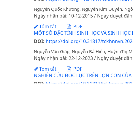
Nguyễn Quốc Khương, Nguyễn Kim Quyên, Ng
Ngày nhận bài: 10-12-2015 / Ngày duyệt đăn
Tóm tắt
PDF
MỘT SỐ ĐẶC TÍNH SINH HỌC VÀ SINH HỌC 
DOI:
https://doi.org/10.31817/tckhnnvn.2024
Nguyễn Văn Giáp, Nguyễn Bá Hiên, HuỳnhThị Mỹ
Ngày nhận bài: 22-12-2023 / Ngày duyệt đăn
Tóm tắt
PDF
NGHIÊN CỨU ĐỘC LỰC TRÊN LỢN CON CỦA 
DOI:
https://doi.org/10.31817/tckhnnvn.201
Lê Thị Toan, Nguyễn Thị Lan, Phạm Công Hoạt,
Ngày nhận bài: 15-12-2016 / Ngày duyệt đăn
Tóm tắt
PDF
NGHIÊN CỨU ĐẶC ĐIỂM NÔNG SINH HỌCCỦA L
Phùng Thị Thu Hà, Trần Anh Tuấn, Nguyễn Thị 
Ngày nhận bài: 16-06-2023 / Ngày duyệt đăn