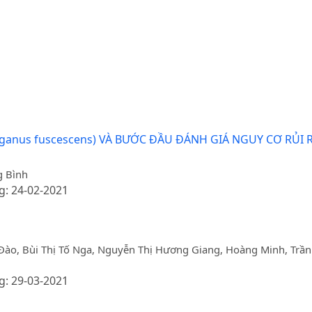
ganus fuscescens) VÀ BƯỚC ĐẦU ĐÁNH GIÁ NGUY CƠ RỦI
g Bình
g: 24-02-2021
ào, Bùi Thị Tố Nga, Nguyễn Thị Hương Giang, Hoàng Minh, Trần
g: 29-03-2021