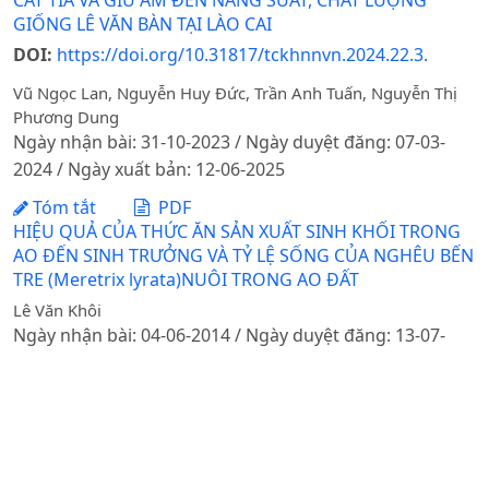
CẮT TỈA VÀ GIỮ ẨM ĐẾN NĂNG SUẤT, CHẤT LƯỢNG
GIỐNG LÊ VĂN BÀN TẠI LÀO CAI
DOI:
https://doi.org/10.31817/tckhnnvn.2024.22.3.
Vũ Ngọc Lan, Nguyễn Huy Đức, Trần Anh Tuấn, Nguyễn Thị
Phương Dung
Ngày nhận bài: 31-10-2023 / Ngày duyệt đăng: 07-03-
2024 / Ngày xuất bản: 12-06-2025
Tóm tắt
PDF
HIỆU QUẢ CỦA THỨC ĂN SẢN XUẤT SINH KHỐI TRONG
AO ĐẾN SINH TRƯỞNG VÀ TỶ LỆ SỐNG CỦA NGHÊU BẾN
TRE (Meretrix lyrata)NUÔI TRONG AO ĐẤT
Lê Văn Khôi
Ngày nhận bài: 04-06-2014 / Ngày duyệt đăng: 13-07-
2014
Tóm tắt
PDF
ẢNH HƯỞNG CỦA TỔN THƯƠNG LẠNH ĐẾN SỰ BIẾN
ĐỔI CHẤT LƯỢNG CỦA CHUỐI BẢO QUẢN Ở NHIỆT ĐỘ
THẤP