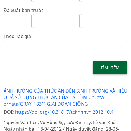
Đã xuất bản trước
Theo Tác giả
TÌM KIẾM
ẢNH HƯỞNG CỦA THỨC ĂN ĐẾN SINH TRƯỞNG VÀ HIỆU
QUẢ SỬ DỤNG THỨC ĂN CỦA CÁ CÒM Chilata
ornata(GRAY, 1831) GIAI ĐOẠN GIỐNG
DOI:
https://doi.org/10.31817/tckhnnvn.2012.10.4.
Nguyễn Văn Tiến, Vũ Hồng Sự, Lưu Đình Lý, Lê Văn Khôi
Ngày nhận bài: 18-04-2012 / Ngày duyệt đăng: 28-06-