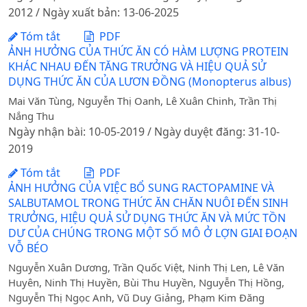
2012 / Ngày xuất bản: 13-06-2025
Tóm tắt
PDF
ẢNH HƯỞNG CỦA THỨC ĂN CÓ HÀM LƯỢNG PROTEIN
KHÁC NHAU ĐẾN TĂNG TRƯỞNG VÀ HIỆU QUẢ SỬ
DỤNG THỨC ĂN CỦA LƯƠN ĐỒNG (Monopterus albus)
Mai Văn Tùng, Nguyễn Thị Oanh, Lê Xuân Chinh, Trần Thị
Nắng Thu
Ngày nhận bài: 10-05-2019 / Ngày duyệt đăng: 31-10-
2019
Tóm tắt
PDF
ẢNH HƯỞNG CỦA VIỆC BỔ SUNG RACTOPAMINE VÀ
SALBUTAMOL TRONG THỨC ĂN CHĂN NUÔI ĐẾN SINH
TRƯỞNG, HIỆU QUẢ SỬ DỤNG THỨC ĂN VÀ MỨC TỒN
DƯ CỦA CHÚNG TRONG MỘT SỐ MÔ Ở LỢN GIAI ĐOẠN
VỖ BÉO
Nguyễn Xuân Dương, Trần Quốc Việt, Ninh Thị Len, Lê Văn
Huyên, Ninh Thị Huyền, Bùi Thu Huyền, Nguyễn Thị Hồng,
Nguyễn Thị Ngọc Anh, Vũ Duy Giảng, Phạm Kim Đăng