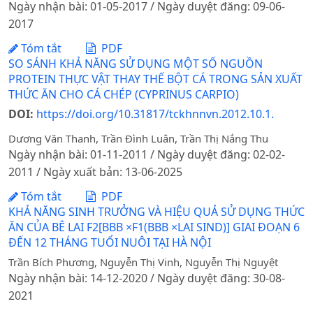
Ngày nhận bài: 01-05-2017 / Ngày duyệt đăng: 09-06-
2017
Tóm tắt
PDF
SO SÁNH KHẢ NĂNG SỬ DỤNG MỘT SỐ NGUỒN
PROTEIN THỰC VẬT THAY THẾ BỘT CÁ TRONG SẢN XUẤT
THỨC ĂN CHO CÁ CHÉP (CYPRINUS CARPIO)
DOI:
https://doi.org/10.31817/tckhnnvn.2012.10.1.
Dương Văn Thanh, Trần Đình Luân, Trần Thị Nắng Thu
Ngày nhận bài: 01-11-2011 / Ngày duyệt đăng: 02-02-
2011 / Ngày xuất bản: 13-06-2025
Tóm tắt
PDF
KHẢ NĂNG SINH TRƯỞNG VÀ HIỆU QUẢ SỬ DỤNG THỨC
ĂN CỦA BÊ LAI F2[BBB ×F1(BBB ×LAI SIND)] GIAI ĐOẠN 6
ĐẾN 12 THÁNG TUỔI NUÔI TẠI HÀ NỘI
Trần Bích Phương, Nguyễn Thị Vinh, Nguyễn Thị Nguyệt
Ngày nhận bài: 14-12-2020 / Ngày duyệt đăng: 30-08-
2021