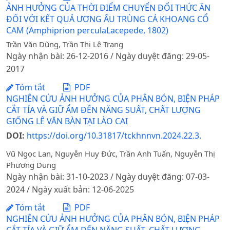
ẢNH HƯỞNG CỦA THỜI ĐIỂM CHUYỂN ĐỔI THỨC ĂN
ĐỐI VỚI KẾT QUẢ ƯƠNG ẤU TRÙNG CÁ KHOANG CỔ
CAM (Amphiprion perculaLacepede, 1802)
Trần Văn Dũng, Trần Thị Lê Trang
Ngày nhận bài: 26-12-2016 / Ngày duyệt đăng: 29-05-
2017
Tóm tắt
PDF
NGHIÊN CỨU ẢNH HƯỞNG CỦA PHÂN BÓN, BIỆN PHÁP
CẮT TỈA VÀ GIỮ ẨM ĐẾN NĂNG SUẤT, CHẤT LƯỢNG
GIỐNG LÊ VĂN BÀN TẠI LÀO CAI
DOI:
https://doi.org/10.31817/tckhnnvn.2024.22.3.
Vũ Ngọc Lan, Nguyễn Huy Đức, Trần Anh Tuấn, Nguyễn Thị
Phương Dung
Ngày nhận bài: 31-10-2023 / Ngày duyệt đăng: 07-03-
2024 / Ngày xuất bản: 12-06-2025
Tóm tắt
PDF
NGHIÊN CỨU ẢNH HƯỞNG CỦA PHÂN BÓN, BIỆN PHÁP