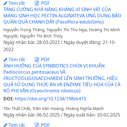
Tóm tắt
PDF
TĂNG CƯỜNG KHẢ NĂNG KHÁNG VI SINH VẬT CỦA
MÀNG SINH HỌC PECTIN-ALGINATEVÀ ỨNG DỤNG BẢO
QUẢN QUẢ CHANH DÂY (Passiflora edulisSims)
Nguyễn Trọng Thăng, Nguyễn Thị Thu Nga, Hoàng Thị Minh
Nguyệt, Nguyễn Thị Bích Thủy
Ngày nhận bài: 28-03-2022 / Ngày duyệt đăng: 21-10-
2022
Tóm tắt
PDF
ẢNH HƯỞNG CỦA SYNBIOTICS CHỨA VI KHUẨN
Pediococcus pentosaceus VÀ
FRUCTOOLIGOSACCHARIDE LÊN SINH TRƯỞNG, HIỆU
QUẢ SỬ DỤNG THỨC ĂN VÀ ENZYME TIÊU HOÁ CỦA CÁ
RÔ PHI VẰN (Oreochromis niloticus)
DOI:
https://doi.org/10.1234/198zk415
Tôn Thất Chất, Trần Văn Hoàng, Hoàng Nghĩa Mạnh
Ngày nhận bài: 06-02-2025 / Ngày xuất bản: 20-02-2025
Tóm tắt
PDF