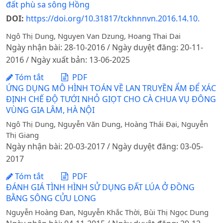
đất phù sa sông Hồng
DOI:
https://doi.org/10.31817/tckhnnvn.2016.14.10.
Ngô Thị Dung, Nguyen Van Dzung, Hoang Thai Dai
Ngày nhận bài: 28-10-2016 / Ngày duyệt đăng: 20-11-
2016 / Ngày xuất bản: 13-06-2025
Tóm tắt
PDF
ỨNG DỤNG MÔ HÌNH TOÁN VỀ LAN TRUYỀN ẨM ĐỂ XÁC
ĐỊNH CHẾ ĐỘ TƯỚI NHỎ GIỌT CHO CÀ CHUA VỤ ĐÔNG
VÙNG GIA LÂM, HÀ NỘI
Ngô Thị Dung, Nguyễn Văn Dung, Hoàng Thái Đại, Nguyễn
Thị Giang
Ngày nhận bài: 20-03-2017 / Ngày duyệt đăng: 03-05-
2017
Tóm tắt
PDF
ĐÁNH GIÁ TÌNH HÌNH SỬ DỤNG ĐẤT LÚA Ở ĐỒNG
BẰNG SÔNG CỬU LONG
Nguyễn Hoàng Đan, Nguyễn Khắc Thời, Bùi Thị Ngọc Dung