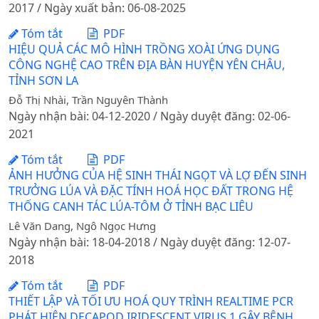
2017 / Ngày xuất bản: 06-08-2025
Tóm tắt
PDF
HIỆU QUẢ CÁC MÔ HÌNH TRỒNG XOÀI ỨNG DỤNG
CÔNG NGHỆ CAO TRÊN ĐỊA BÀN HUYỆN YÊN CHÂU,
TỈNH SƠN LA
Đỗ Thị Nhài, Trần Nguyên Thành
Ngày nhận bài: 04-12-2020 / Ngày duyệt đăng: 02-06-
2021
Tóm tắt
PDF
ẢNH HƯỞNG CỦA HỆ SINH THÁI NGỌT VÀ LỢ ĐẾN SINH
TRƯỞNG LÚA VÀ ĐẶC TÍNH HOÁ HỌC ĐẤT TRONG HỆ
THỐNG CANH TÁC LÚA-TÔM Ở TỈNH BẠC LIÊU
Lê Văn Dang, Ngô Ngọc Hưng
Ngày nhận bài: 18-04-2018 / Ngày duyệt đăng: 12-07-
2018
Tóm tắt
PDF
THIẾT LẬP VÀ TỐI ƯU HOÁ QUY TRÌNH REALTIME PCR
PHÁT HIỆN DECAPOD IRIDESCENT VIRUS 1 GÂY BỆNH