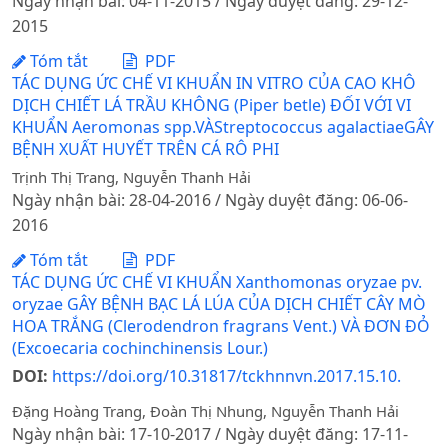
Ngày nhận bài: 04-11-2015 / Ngày duyệt đăng: 29-12-
2015
Tóm tắt
PDF
TÁC DỤNG ỨC CHẾ VI KHUẨN IN VITRO CỦA CAO KHÔ
DỊCH CHIẾT LÁ TRẦU KHÔNG (Piper betle) ĐỐI VỚI VI
KHUẨN Aeromonas spp.VÀStreptococcus agalactiaeGÂY
BỆNH XUẤT HUYẾT TRÊN CÁ RÔ PHI
Trịnh Thị Trang, Nguyễn Thanh Hải
Ngày nhận bài: 28-04-2016 / Ngày duyệt đăng: 06-06-
2016
Tóm tắt
PDF
TÁC DỤNG ỨC CHẾ VI KHUẨN Xanthomonas oryzae pv.
oryzae GÂY BỆNH BẠC LÁ LÚA CỦA DỊCH CHIẾT CÂY MÒ
HOA TRẮNG (Clerodendron fragrans Vent.) VÀ ĐƠN ĐỎ
(Excoecaria cochinchinensis Lour.)
DOI:
https://doi.org/10.31817/tckhnnvn.2017.15.10.
Đặng Hoàng Trang, Đoàn Thị Nhung, Nguyễn Thanh Hải
Ngày nhận bài: 17-10-2017 / Ngày duyệt đăng: 17-11-