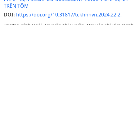
TRÊN TÔM
DOI:
https://doi.org/10.31817/tckhnnvn.2024.22.2.
Trương Đình Hoài, Nguyễn Thị Huyền, Nguyễn Thị Kim Oanh,
Vũ Đăng Thắng, Nguyễn Đăng Hồng Ngọc, Nguyễn Thanh
Loan, Âu Xuân Khoa, Vũ Thị Lan Hương, Nguyễn Thị Thúy
Mận
Ngày nhận bài: 28-07-2023 / Ngày duyệt đăng: 26-01-
2024 / Ngày xuất bản: 12-06-2025
Tóm tắt
PDF
MÁY BAY KHÔNG NGƯỜI LÁI VÀ ỨNG DỤNG TRONG
TRỒNG TRỌT - BÀI TỔNG QUAN
DOI:
https://doi.org/10.31817/tckhnnvn.2026.24.2.13
Nguyễn Hồng Hạnh, Nguyễn Thị Ngọc Dinh, Phạm Thị Lan
Anh, Phan Thị Hải Luyến
Ngày nhận bài: 27-10-2025 / Ngày duyệt đăng: 25-02-
2026 / Ngày xuất bản: 28-02-2026
Tóm tắt
PDF