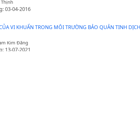
 Thịnh
g: 03-04-2016
N CỦA VI KHUẨN TRONG MÔI TRƯỜNG BẢO QUẢN TINH DỊC
Phạm Kim Đăng
g: 13-07-2021
ĐẾN CHẤT LƯỢNG TINH DỊCH LỢN BẢO QUẢN Ở NHIỆT ĐỘ
, Nguyễn Ngọc Kiên, Nguyễn Thị Tuyết Lê, Đặng Thái Hải, Phạm K
g: 08-12-2020
INH TRÙNG CÁ MÚ CỌP (Epinephelus fuscoguttatus) SAU
g: 18-05-2015
 MÕM NHỌN (Psammoperca waigiensis) BẢO QUẢN TRON