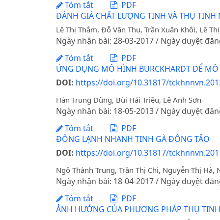
Tóm tắt
PDF
ĐÁNH GIÁ CHẤT LƯỢNG TINH VÀ THỤ TINH
Lê Thị Thắm, Đỗ Văn Thu, Trần Xuân Khôi, Lê Th
Ngày nhận bài: 28-03-2017 / Ngày duyệt đăn
Tóm tắt
PDF
ỨNG DỤNG MÔ HÌNH BURCKHARDT ĐỂ MÔ T
DOI:
https://doi.org/10.31817/tckhnnvn.2013
Hàn Trung Dũng, Bùi Hải Triều, Lê Anh Sơn
Ngày nhận bài: 18-05-2013 / Ngày duyệt đăn
Tóm tắt
PDF
ĐÔNG LẠNH NHANH TINH GÀ ĐÔNG TẢO
DOI:
https://doi.org/10.31817/tckhnnvn.2017
Ngô Thành Trung, Trần Thị Chi, Nguyễn Thị Hà
Ngày nhận bài: 18-04-2017 / Ngày duyệt đăn
Tóm tắt
PDF
ẢNH HƯỞNG CỦA PHƯƠNG PHÁP THỤ TINH 