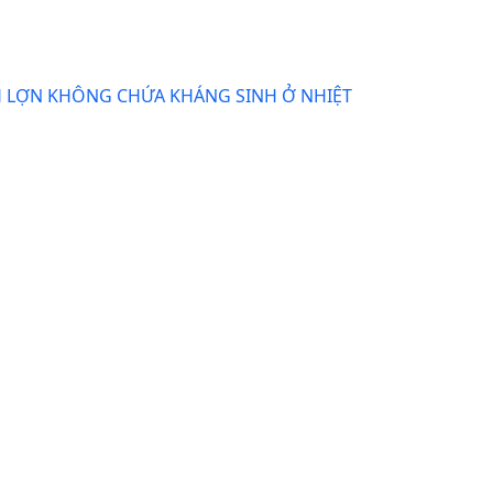
H LỢN KHÔNG CHỨA KHÁNG SINH Ở NHIỆT
 THẤP
im Đăng
 KHI BẢO QUẢN TRONG TỦ LẠNH
G TỦ LẠNH THÔNG QUA MÙA VỤ SINH SẢN