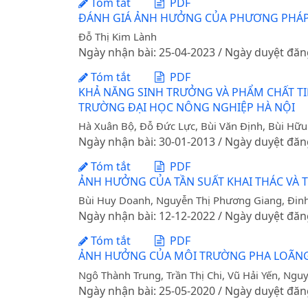
Tóm tắt
PDF
ĐÁNH GIÁ ẢNH HƯỞNG CỦA PHƯƠNG PHÁP 
Đỗ Thị Kim Lành
Ngày nhận bài: 25-04-2023 / Ngày duyệt đăn
Tóm tắt
PDF
KHẢ NĂNG SINH TRƯỞNG VÀ PHẨM CHẤT TI
TRƯỜNG ĐẠI HỌC NÔNG NGHIỆP HÀ NỘI
Hà Xuân Bộ, Đỗ Đức Lực, Bùi Văn Định, Bùi Hữu
Ngày nhận bài: 30-01-2013 / Ngày duyệt đăn
Tóm tắt
PDF
ẢNH HƯỞNG CỦA TẦN SUẤT KHAI THÁC VÀ 
Bùi Huy Doanh, Nguyễn Thị Phương Giang, Đinh
Ngày nhận bài: 12-12-2022 / Ngày duyệt đăn
Tóm tắt
PDF
ẢNH HƯỞNG CỦA MÔI TRƯỜNG PHA LOÃNG 
Ngô Thành Trung, Trần Thị Chi, Vũ Hải Yến, Ngu
Ngày nhận bài: 25-05-2020 / Ngày duyệt đăn