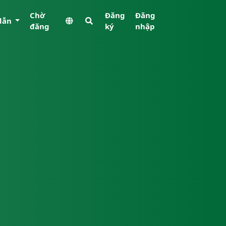
Chờ
Đăng
Đăng
dẫn
đăng
ký
nhập