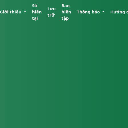
Số
Ban
Lưu
Giới thiệu
hiện
biên
Thông báo
Hướng 
trữ
tại
tập