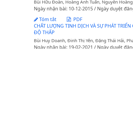
Bùi Hữu Đoàn, Hoàng Anh Tuấn, Nguyễn Hoàng
Ngày nhận bài: 10-12-2015 / Ngày duyệt đăn
Tóm tắt
PDF
CHẤT LƯỢNG TINH DỊCH VÀ SỰ PHÁT TRIỂ
ĐỘ THẤP
Bùi Huy Doanh, Đinh Thị Yên, Đặng Thái Hải, 
Ngày nhận bài: 19-02-2021 / Ngày duyệt đăn
Tóm tắt
PDF
ẢNH HƯỞNG CỦA PHƯƠNG PHÁP HẠ NHIỆT 
Bùi Huy Doanh, Đinh Thị Yên, Cù Thị Thiên Thu
Ngày nhận bài: 31-08-2020 / Ngày duyệt đăn
Tóm tắt
PDF
VAI TRÒ CỦA KHÁNG SINH ĐẾN HOẠT LỰC T
Lê Minh Hoàng, Đặng Hoàng Trường
Ngày nhận bài: 14-03-2015 / Ngày duyệt đăn
Tóm tắt
PDF
ĐÁNH GIÁ HOẠT LỰC TINH TRÙNG CÁ CHẼM