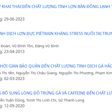
KHAI THÁCĐẾN CHẤT LƯỢNG TINH LỢN BẢN ĐÔNG LẠNH T
g: 29-06-2023
NH DỊCH LỢN ĐỰC PIÉTRAIN KHÁNG STRESS NUÔI TẠI TRU
 Đoàn, Vũ Đình Tôn, Đặng Vũ Bình
g: 23-04-2013
THỜI GIAN BẢO QUẢN ĐẾN CHẤT LƯỢNG TINH DỊCH GÀ H
 Thị Yên, Nguyễn Thị Châu Giang, Nguyễn Thị Phương, Phạm Ki
g: 02-03-2023
BỔ SUNG LÒNG ĐỎ TRỨNG GÀ VÀ CAFFEINE ĐẾN CHẤT LƯ
yễn Tuấn Dũng, Trịnh Thị Linh Chi, Sử Thanh Long
g: 12-09-2020