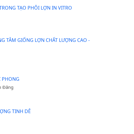
RONG TẠO PHÔI LỢN IN VITRO
NG TÂM GIỐNG LỢN CHẤT LƯỢNG CAO -
ẮC PHONG
m Đăng
ỢNG TINH DÊ