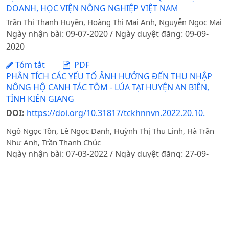
DOANH, HỌC VIỆN NÔNG NGHIỆP VIỆT NAM
Trần Thị Thanh Huyền, Hoàng Thị Mai Anh, Nguyễn Ngọc Mai
Ngày nhận bài: 09-07-2020 / Ngày duyệt đăng: 09-09-
2020
Tóm tắt
PDF
PHÂN TÍCH CÁC YẾU TỐ ẢNH HƯỞNG ĐẾN THU NHẬP
NÔNG HỘ CANH TÁC TÔM - LÚA TẠI HUYỆN AN BIÊN,
TỈNH KIÊN GIANG
DOI:
https://doi.org/10.31817/tckhnnvn.2022.20.10.
Ngô Ngọc Tồn, Lê Ngọc Danh, Huỳnh Thị Thu Linh, Hà Trần
Như Anh, Trần Thanh Chúc
Ngày nhận bài: 07-03-2022 / Ngày duyệt đăng: 27-09-
2022 / Ngày xuất bản: 03-07-2025
Tóm tắt
PDF
ĐÁNH GIÁ BIẾN ĐỘNG SỬ DỤNG ĐẤT/LỚP PHỦ HUYỆN
TIÊN YÊN, TỈNH QUẢNG NINH GIAI ĐOẠN 2000 -2010
DOI:
https://doi.org/10.31817/tckhnnvn.2014.12.1.