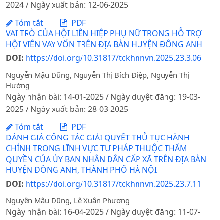
2024 / Ngày xuất bản: 12-06-2025
Tóm tắt
PDF
VAI TRÒ CỦA HỘI LIÊN HIỆP PHỤ NỮ TRONG HỖ TRỢ
HỘI VIÊN VAY VỐN TRÊN ĐỊA BÀN HUYỆN ĐÔNG ANH
DOI:
https://doi.org/10.31817/tckhnnvn.2025.23.3.06
Nguyễn Mậu Dũng, Nguyễn Thị Bích Điệp, Nguyễn Thị
Hường
Ngày nhận bài: 14-01-2025 / Ngày duyệt đăng: 19-03-
2025 / Ngày xuất bản: 28-03-2025
Tóm tắt
PDF
ĐÁNH GIÁ CÔNG TÁC GIẢI QUYẾT THỦ TỤC HÀNH
CHÍNH TRONG LĨNH VỰC TƯ PHÁP THUỘC THẨM
QUYỀN CỦA ỦY BAN NHÂN DÂN CẤP XÃ TRÊN ĐỊA BÀN
HUYỆN ĐÔNG ANH, THÀNH PHỐ HÀ NỘI
DOI:
https://doi.org/10.31817/tckhnnvn.2025.23.7.11
Nguyễn Mậu Dũng, Lê Xuân Phương
Ngày nhận bài: 16-04-2025 / Ngày duyệt đăng: 11-07-