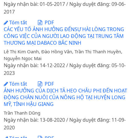
Ngày nhận bài: 01-05-2017 / Ngày duyệt đăng: 09-06-
2017
Tóm tắt
PDF
CÁC YẾU TỐ ẢNH HƯỞNG ĐẾNSỰ HÀI LÒNG TRONG
CÔNG VIỆC CỦA NGƯỜI LAO ĐỘNG TẠI TRUNG TÂM
THƯƠNG MẠI DABACO BẮC NINH
Lê Thị Kim Oanh, Đào Hồng Vân, Trần Thị Thanh Huyền,
Nguyễn Ngọc Mai
Ngày nhận bài: 14-12-2022 / Ngày duyệt đăng: 05-10-
2023
Tóm tắt
PDF
ẢNH HƯỞNG CỦA DỊCH TẢ HEO CHÂU PHI ĐẾN HOẠT
ĐỘNG CHĂN NUÔI CỦA NÔNG HỘ TẠI HUYỆN LONG
MỸ, TỈNH HẬU GIANG
Trần Thanh Dũng
Ngày nhận bài: 13-08-2020 / Ngày duyệt đăng: 11-09-
2020