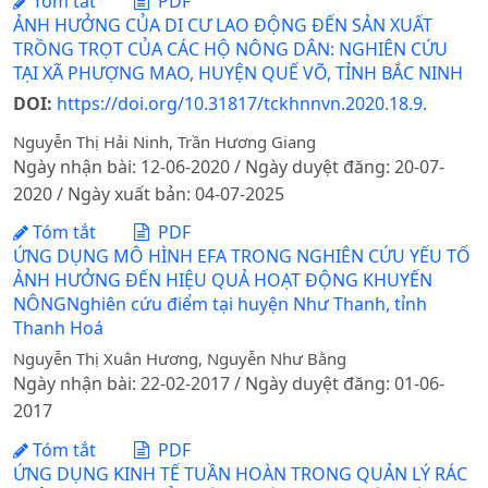
Tóm tắt
PDF
ẢNH HƯỞNG CỦA DI CƯ LAO ĐỘNG ĐẾN SẢN XUẤT
TRỒNG TRỌT CỦA CÁC HỘ NÔNG DÂN: NGHIÊN CỨU
TẠI XÃ PHƯỢNG MAO, HUYỆN QUẾ VÕ, TỈNH BẮC NINH
DOI:
https://doi.org/10.31817/tckhnnvn.2020.18.9.
Nguyễn Thị Hải Ninh, Trần Hương Giang
Ngày nhận bài: 12-06-2020 / Ngày duyệt đăng: 20-07-
2020 / Ngày xuất bản: 04-07-2025
Tóm tắt
PDF
ỨNG DỤNG MÔ HÌNH EFA TRONG NGHIÊN CỨU YẾU TỐ
ẢNH HƯỞNG ĐẾN HIỆU QUẢ HOẠT ĐỘNG KHUYẾN
NÔNGNghiên cứu điểm tại huyện Như Thanh, tỉnh
Thanh Hoá
Nguyễn Thị Xuân Hương, Nguyễn Như Bằng
Ngày nhận bài: 22-02-2017 / Ngày duyệt đăng: 01-06-
2017
Tóm tắt
PDF
ỨNG DỤNG KINH TẾ TUẦN HOÀN TRONG QUẢN LÝ RÁC