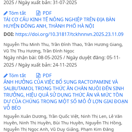
2025 / Ngày xuất bản: 31-07-2025
Tóm tắt
PDF
TÁI CƠ CẤU KINH TẾ NÔNG NGHIỆP TRÊN ĐỊA BÀN
HUYỆN ĐÔNG ANH, THÀNH PHỐ HÀ NỘI
DOI:
https://doi.org/10.31817/tckhnnvn.2025.23.11.09
Nguyễn Thu Minh Thu, Trần Đình Thao, Trần Hương Giang,
Vũ Thị Thu Hương, Trần Đình Ngọc
Ngày nhận bài: 08-05-2025 / Ngày duyệt đăng: 05-11-
2025 / Ngày xuất bản: 24-11-2025
Tóm tắt
PDF
ẢNH HƯỞNG CỦA VIỆC BỔ SUNG RACTOPAMINE VÀ
SALBUTAMOL TRONG THỨC ĂN CHĂN NUÔI ĐẾN SINH
TRƯỞNG, HIỆU QUẢ SỬ DỤNG THỨC ĂN VÀ MỨC TỒN
DƯ CỦA CHÚNG TRONG MỘT SỐ MÔ Ở LỢN GIAI ĐOẠN
VỖ BÉO
Nguyễn Xuân Dương, Trần Quốc Việt, Ninh Thị Len, Lê Văn
Huyên, Ninh Thị Huyền, Bùi Thu Huyền, Nguyễn Thị Hồng,
Nguyễn Thị Ngọc Anh, Vũ Duy Giảng, Phạm Kim Đăng