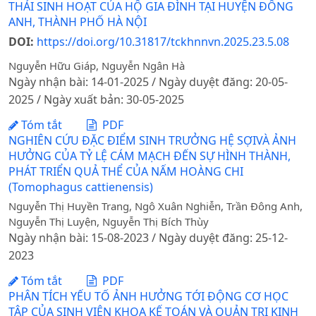
THẢI SINH HOẠT CỦA HỘ GIA ĐÌNH TẠI HUYỆN ĐÔNG
ANH, THÀNH PHỐ HÀ NỘI
DOI:
https://doi.org/10.31817/tckhnnvn.2025.23.5.08
Nguyễn Hữu Giáp, Nguyễn Ngân Hà
Ngày nhận bài: 14-01-2025 / Ngày duyệt đăng: 20-05-
2025 / Ngày xuất bản: 30-05-2025
Tóm tắt
PDF
NGHIÊN CỨU ĐẶC ĐIỂM SINH TRƯỞNG HỆ SỢIVÀ ẢNH
HƯỞNG CỦA TỶ LỆ CÁM MẠCH ĐẾN SỰ HÌNH THÀNH,
PHÁT TRIỂN QUẢ THỂ CỦA NẤM HOÀNG CHI
(Tomophagus cattienensis)
Nguyễn Thị Huyền Trang, Ngô Xuân Nghiễn, Trần Đông Anh,
Nguyễn Thị Luyện, Nguyễn Thị Bích Thùy
Ngày nhận bài: 15-08-2023 / Ngày duyệt đăng: 25-12-
2023
Tóm tắt
PDF
PHÂN TÍCH YẾU TỐ ẢNH HƯỞNG TỚI ĐỘNG CƠ HỌC
TẬP CỦA SINH VIÊN KHOA KẾ TOÁN VÀ QUẢN TRỊ KINH