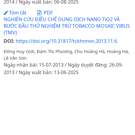
2014 / Ngày xuất bản: 06-08-2025
Tóm tắt
PDF
NGHIÊN CỨU ĐIỀU CHẾ DUNG DỊCH NANO TiO2 VÀ
BƯỚC ĐẦU THỬ NGHIỆM TRỪ TOBACCO MOSAIC VIRUS
(TMV)
DOI:
https://doi.org/10.31817/tckhnnvn.2013.11.6.
Đồng Huy Giới, Đàm Thị Phương, Chu Hoàng Hà, Hoàng Hà,
Lê Văn Sơn
Ngày nhận bài: 15-07-2013 / Ngày duyệt đăng: 26-09-
2013 / Ngày xuất bản: 13-06-2025
Tóm tắt
PDF
SYNTHESIS OF NANO MnO2CATALYST AND ITS
APPLICATION TO TREATMENT OF ORGANIC
COMPOUNDS IN LIVESTOCK’S WASTEWATER AFTER
ANAEROBIC DIGESTION
Nguyễn Thị Hồng Hạnh
Ngày nhận bài: 11-04-2017 / Ngày duyệt đăng: 12-05-
2017