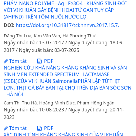
PHẨM NANO POLYME - Ag - Fe3O4 - KHÁNG SINH ĐỐI
VỚI VI KHUẨN GÂY BỆNH HOẠI TỬ GAN TỤY CẤP
(AHPND) TRÊN TÔM NUÔI NƯỚC LỢ
DOI:
https://doi.org/10.31817/tckhnnvn.2017.15.7.
Đặng Thị Lụa, Kim Văn Vạn, Hà Phương Thư
Ngày nhận bài: 13-07-2017 / Ngày duyệt đăng: 18-09-
2017 / Ngày xuất bản: 03-07-2025
Tóm tắt
PDF
NGHIÊN CỨU KHẢ NĂNG KHÁNG KHÁNG SINH VÀ SẢN
SINH MEN EXTENDED SPECTRUM -LACTAMASE
(ESBL)CỦA VI KHUẨN SalmonellaPHÂN LẬP TỪ THỊT
LỢN, THỊT GÀ BÀY BÁN TẠI CHỢ TRÊN ĐỊA BÀN SÓC SƠN
- HÀ NỘI
Cam Thị Thu Hà, Hoàng Minh Đức, Phạm Hồng Ngân
Ngày nhận bài: 10-08-2023 / Ngày duyệt đăng: 20-11-
2023
Tóm tắt
PDF
XÁC ĐỊNH TÍNH KHÁNG KHÁNG SINH CỦA VI KHUẨN