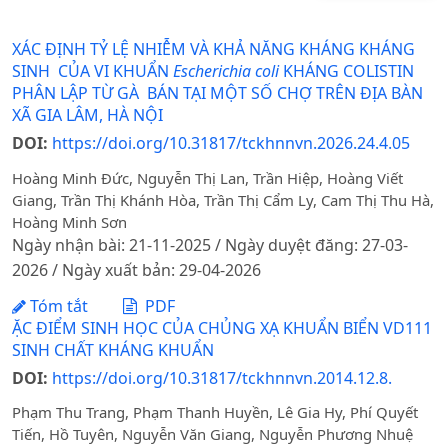
XÁC ĐỊNH TỶ LỆ NHIỄM VÀ KHẢ NĂNG KHÁNG KHÁNG
SINH CỦA VI KHUẨN
Escherichia coli
KHÁNG COLISTIN
PHÂN LẬP TỪ GÀ BÁN TẠI MỘT SỐ CHỢ TRÊN ĐỊA BÀN
XÃ GIA LÂM, HÀ NỘI
DOI:
https://doi.org/10.31817/tckhnnvn.2026.24.4.05
Hoàng Minh Đức, Nguyễn Thị Lan, Trần Hiệp, Hoàng Viết
Giang, Trần Thị Khánh Hòa, Trần Thị Cẩm Ly, Cam Thị Thu Hà,
Hoàng Minh Sơn
Ngày nhận bài: 21-11-2025 / Ngày duyệt đăng: 27-03-
2026 / Ngày xuất bản: 29-04-2026
Tóm tắt
PDF
ẶC ĐIỂM SINH HỌC CỦA CHỦNG XẠ KHUẨN BIỂN VD111
SINH CHẤT KHÁNG KHUẨN
DOI:
https://doi.org/10.31817/tckhnnvn.2014.12.8.
Phạm Thu Trang, Phạm Thanh Huyền, Lê Gia Hy, Phí Quyết
Tiến, Hồ Tuyên, Nguyễn Văn Giang, Nguyễn Phương Nhuệ