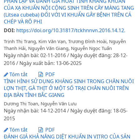
PHÂN LẬP VÀ ĐÁNH GIÁ HOẠT TÍNH KHÁNG KHUẨN
CỦA XẠ KHUẨN NỘI CỘNG SINH TRÊN CÂY MÀNG TANG
(Litsea cubeba) ĐỐI VỚI VI KHUẨN GÂY BỆNH TRÊN CÁ
CHÉP VÀ RÔ PHI
DOI:
https://doi.org/10.31817/tckhnnvn.2016.14.12.
Trịnh Thị Trang, Kim Văn Vạn, Trương Đình Hoài, Nguyễn
Thanh Hải, Nguyễn Văn Giang, Nguyễn Ngọc Tuấn
Ngày nhận bài: 02-11-2016 / Ngày duyệt đăng: 28-12-
2016 / Ngày xuất bản: 13-06-2025
Tóm tắt
PDF
TÌNH HÌNH SỬ DỤNG KHÁNG SINH TRONG CHĂN NUÔI
LỢN THỊT, GÀ THỊT Ở MỘT SỐ TRẠI CHĂN NUÔI TRÊN
ĐỊA BÀN TỈNH BẮC GIANG
Dương Thị Toan, Nguyễn Văn Lưu
Ngày nhận bài: 14-12-2014 / Ngày duyệt đăng: 18-05-
2015
Tóm tắt
PDF
ĐÁNH GIÁ KHẢ NĂNG DIỆT KHUẨN IN VITRO CỦA SẢN