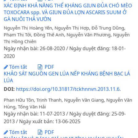
XÁC ĐỊNH KHẢ NĂNG THỂ KHÁNG GIUN ĐỦA CHÓ MÈO
TOXOCARA spp. VÀ GIUN ĐỦA LỢN ASCARIS SUUM Ở
GÀ NUÔI THẢ VƯỜN
Nguyễn Thị Hoàng Yến, Nguyễn Thị Hợp, Đỗ Trung Dũng,
Phạm Thị Tới, Đồng Thế Anh, Nguyễn Văn Phương, Nguyễn
Thị Hồng Chiên
Ngày nhận bài: 26-08-2020 / Ngày duyệt đăng: 18-01-
2020
Tóm tắt
PDF
KHẢO SÁT NGUỒN GEN LÚA NẾP KHÁNG BỆNH BẠC LÁ
LÚA
DOI:
https://doi.org/10.31817/tckhnnvn.2013.11.6.
Phan Hữu Tôn, Trịnh Thanh, Nguyễn Văn Giang, Nguyễn Văn
Hùng, Tống Văn Hải
Ngày nhận bài: 11-07-2013 / Ngày duyệt đăng: 25-09-
2013 / Ngày xuất bản: 13-06-2025
Tóm tắt
PDF