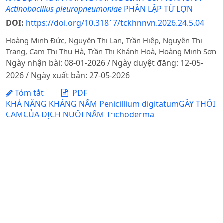
Actinobacillus pleuropneumoniae
PHÂN LẬP TỪ LỢN
DOI:
https://doi.org/10.31817/tckhnnvn.2026.24.5.04
Hoàng Minh Đức, Nguyễn Thị Lan, Trần Hiệp, Nguyễn Thị
Trang, Cam Thị Thu Hà, Trần Thị Khánh Hoà, Hoàng Minh Sơn
Ngày nhận bài: 08-01-2026 / Ngày duyệt đăng: 12-05-
2026 / Ngày xuất bản: 27-05-2026
Tóm tắt
PDF
KHẢ NĂNG KHÁNG NẤM Penicillium digitatumGÂY THỐI
CAMCỦA DỊCH NUÔI NẤM Trichoderma
Vũ Xuân Tạo, Trần Bảo Trâm, Nguyễn Thị Hiền, Nguyễn Xuân
Cảnh, Thái Hạnh Dung, Hoàng Phương Thảo, Nguyễn Nhật
Tân, Nguyễn Trần Hà Anh, Trần Văn Tuấn
Ngày nhận bài: 23-06-2020 / Ngày duyệt đăng: 29-09-
2020
Tóm tắt
PDF
ẢNH HƯỞNG CỦA THỰC KHUẨN THỂ ĐẾN MẬT ĐỘ VÀ
HÌNH THÁI KHUẨN LẠC VI KHUẨN Vibriospp.