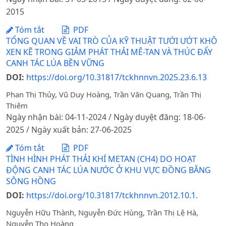
2015
Tóm tắt
PDF
TỔNG QUAN VỀ VAI TRÒ CỦA KỸ THUẬT TƯỚI ƯỚT KHÔ
XEN KẼ TRONG GIẢM PHÁT THẢI MÊ-TAN VÀ THÚC ĐẨY
CANH TÁC LÚA BỀN VỮNG
DOI:
https://doi.org/10.31817/tckhnnvn.2025.23.6.13
Phan Thị Thủy, Vũ Duy Hoàng, Trần Văn Quang, Trần Thị
Thiêm
Ngày nhận bài: 04-11-2024 / Ngày duyệt đăng: 18-06-
2025 / Ngày xuất bản: 27-06-2025
Tóm tắt
PDF
TÌNH HÌNH PHÁT THẢI KHÍ METAN (CH4) DO HOẠT
ĐỘNG CANH TÁC LÚA NƯỚC Ở KHU VỰC ĐỒNG BẰNG
SÔNG HỒNG
DOI:
https://doi.org/10.31817/tckhnnvn.2012.10.1.
Nguyễn Hữu Thành, Nguyễn Đức Hùng, Trần Thị Lệ Hà,
Nguyễn Thọ Hoàng