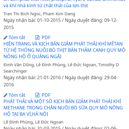
và khí nhà kính từ chất thải của lợn thịt
Tran Thi Bich Ngoc, Pham Kim Dang
Ngày nhận bài: 01-10-2015 / Ngày duyệt đăng: 09-12-
2015
Tóm tắt
PDF
HIỆN TRẠNG VÀ KỊCH BẢN GIẢM PHÁT THẢI KHÍ MÊTAN
TỪ HỆ THỐNG NUÔI BÒ THỊT BÁN THÂM CANH QUY MÔ
NÔNG HỘ Ở QUẢNG NGÃI
Đinh Văn Dũng, Lê Đình Phùng, Lê Đức Ngoan, Timothy D
Searchinger
Ngày nhận bài: 21-01-2016 / Ngày duyệt đăng: 29-04-
2016
Tóm tắt
PDF
PHÁT THẢI VÀ MỘT SỐ KỊCH BẢN GIẢM PHÁT THẢI KHÍ
METHANE TRONG CHĂN NUÔI BÒ SỮA QUY MÔ NÔNG
HỘ TẠI BA VÌ,HÀ NỘI
Lê Đình Phùng, Lê Đức Ngoan
Ngày nhận bài: 31-03-2015 / Ngày duyệt đăng: 02-06-