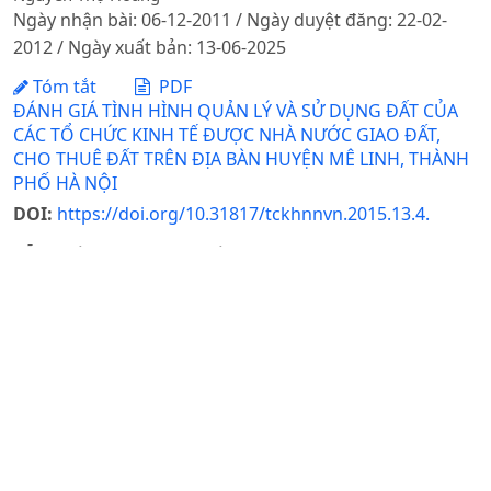
Ngày nhận bài: 06-12-2011 / Ngày duyệt đăng: 22-02-
2012 / Ngày xuất bản: 13-06-2025
Tóm tắt
PDF
ĐÁNH GIÁ TÌNH HÌNH QUẢN LÝ VÀ SỬ DỤNG ĐẤT CỦA
CÁC TỔ CHỨC KINH TẾ ĐƯỢC NHÀ NƯỚC GIAO ĐẤT,
CHO THUÊ ĐẤT TRÊN ĐỊA BÀN HUYỆN MÊ LINH, THÀNH
PHỐ HÀ NỘI
DOI:
https://doi.org/10.31817/tckhnnvn.2015.13.4.
Đỗ Thị Tám, Phạm Minh Giáp
Ngày nhận bài: 18-03-2015 / Ngày duyệt đăng: 09-06-
2015 / Ngày xuất bản: 13-06-2025
Tóm tắt
PDF
HIỆU QUẢ SỬ DỤNG ĐẦU VÀO TRONG NÔNG NGHIỆP:
QUAN ĐIỂM CỦA NHÀ KỸ THUẬT,NHÀ KINH TẾ VÀ MỘT
SỐ KIẾN NGHỊ
Đỗ Kim Chung, Nguyễn Xuân Trạch
Ngày nhận bài: 21-07-2022 / Ngày duyệt đăng: 15-08-