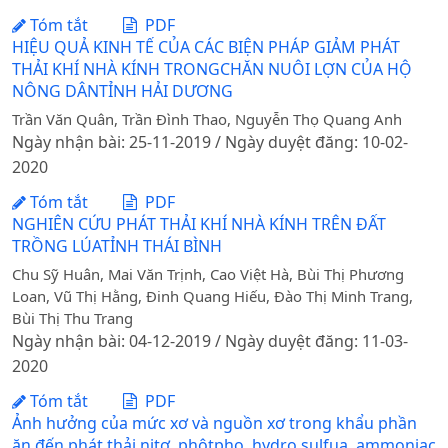
Tóm tắt
PDF
HIỆU QUẢ KINH TẾ CỦA CÁC BIỆN PHÁP GIẢM PHÁT
THẢI KHÍ NHÀ KÍNH TRONGCHĂN NUÔI LỢN CỦA HỘ
NÔNG DÂNTỈNH HẢI DƯƠNG
Trần Văn Quân, Trần Đình Thao, Nguyễn Thọ Quang Anh
Ngày nhận bài: 25-11-2019 / Ngày duyệt đăng: 10-02-
2020
Tóm tắt
PDF
NGHIÊN CỨU PHÁT THẢI KHÍ NHÀ KÍNH TRÊN ĐẤT
TRỒNG LÚATỈNH THÁI BÌNH
Chu Sỹ Huân, Mai Văn Trịnh, Cao Việt Hà, Bùi Thị Phương
Loan, Vũ Thị Hằng, Đinh Quang Hiếu, Đào Thị Minh Trang,
Bùi Thị Thu Trang
Ngày nhận bài: 04-12-2019 / Ngày duyệt đăng: 11-03-
2020
Tóm tắt
PDF
Ảnh hưởng của mức xơ và nguồn xơ trong khẩu phần
ăn đến phát thải nitơ, phôtpho, hydro sulfua, ammoniac