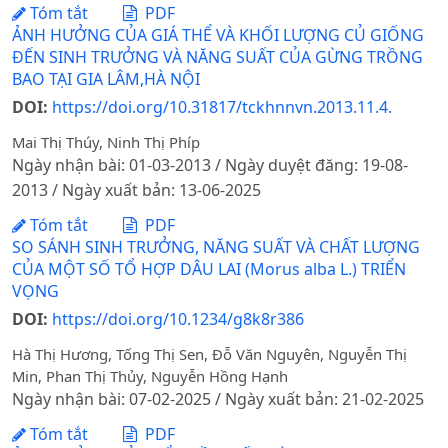
Tóm tắt
PDF
ẢNH HƯỞNG CỦA GIÁ THỂ VÀ KHỐI LƯỢNG CỦ GIỐNG
ĐẾN SINH TRƯỞNG VÀ NĂNG SUẤT CỦA GỪNG TRỒNG
BAO TẠI GIA LÂM,HÀ NỘI
DOI:
https://doi.org/10.31817/tckhnnvn.2013.11.4.
Mai Thị Thúy, Ninh Thị Phíp
Ngày nhận bài: 01-03-2013 / Ngày duyệt đăng: 19-08-
2013 / Ngày xuất bản: 13-06-2025
Tóm tắt
PDF
SO SÁNH SINH TRƯỞNG, NĂNG SUẤT VÀ CHẤT LƯỢNG
CỦA MỘT SỐ TỔ HỢP DÂU LAI (Morus alba L.) TRIỂN
VỌNG
DOI:
https://doi.org/10.1234/g8k8r386
Hà Thị Hương, Tống Thị Sen, Đỗ Văn Nguyên, Nguyễn Thị
Min, Phan Thị Thủy, Nguyễn Hồng Hạnh
Ngày nhận bài: 07-02-2025 / Ngày xuất bản: 21-02-2025
Tóm tắt
PDF