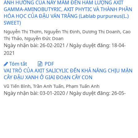
ẢNH HƯỞNG CỦA NẨY MẦM ĐẾN HÀM LƯỢNG AXIT
GAMMA-AMINOBUTYRIC, AXIT PHYTIC VÀ THÀNH PHẦN
HÓA HỌC CỦA ĐẬU VÁN TRẮNG (Lablab purpureus(L.)
SWEET)
Nguyễn Thị Thơm, Nguyễn Thị Định, Dương Thị Doanh, Cao
Thị Thảo, Nguyễn Đức Doan
Ngày nhận bài: 26-02-2021 / Ngày duyệt đăng: 18-04-
2021
Tóm tắt
PDF
VAI TRÒ CỦA AXIT SALICYLIC ĐẾN KHẢ NĂNG CHỊU MẶN
CÂY ĐẬU XANH Ở GIAI ĐOẠN CÂY CON
Vũ Tiến Bình, Trần Anh Tuấn, Phạm Tuấn Anh
Ngày nhận bài: 03-01-2020 / Ngày duyệt đăng: 26-05-
2020
Tóm tắt
PDF
Cảm ứng đột biến các tính trạng nông học và các tính
trạng đóng góp vào năng suất ở đậu tương (Glycine
max(L.) Merrill) bằng tia gamma