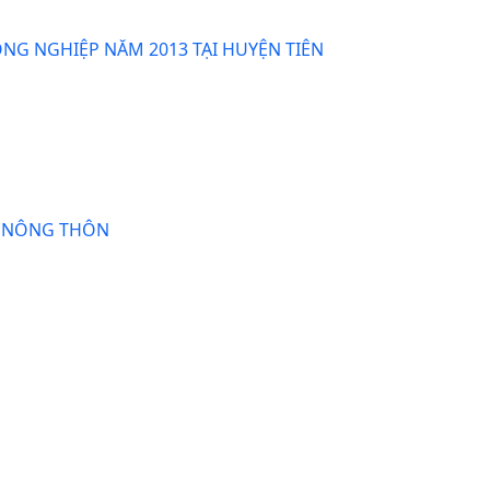
ÔNG NGHIỆP NĂM 2013 TẠI HUYỆN TIÊN
Ữ NÔNG THÔN
HIÊN CỨU ĐIỂN HÌNH TẠI PHƯỜNG BỒNG