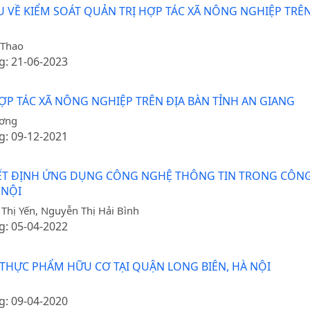
VỀ KIỂM SOÁT QUẢN TRỊ HỢP TÁC XÃ NÔNG NGHIỆP TRÊN
 Thao
g: 21-06-2023
ỢP TÁC XÃ NÔNG NGHIỆP TRÊN ĐỊA BÀN TỈNH AN GIANG
ương
g: 09-12-2021
T ĐỊNH ỨNG DỤNG CÔNG NGHỆ THÔNG TIN TRONG CÔNG 
 NỘI
Thị Yến, Nguyễn Thị Hải Bình
g: 05-04-2022
THỰC PHẨM HỮU CƠ TẠI QUẬN LONG BIÊN, HÀ NỘI
g: 09-04-2020