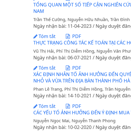
TỔNG QUAN MỘT SỐ TIẾP CẬN NGHIÊN CỨU 
NAM
Trần Thế Cường, Nguyễn Hữu Nhuần, Trần Đình
Ngày nhận bài: 11-04-2023 / Ngày duyệt đăn
Tóm tắt
PDF
THỰC TRẠNG CÔNG TÁC KẾ TOÁN TẠI CÁC H
Vũ Thị Hải, Phí Thị Diễm Hồng, Nguyễn Văn Ph
Ngày nhận bài: 06-07-2021 / Ngày duyệt đăn
Tóm tắt
PDF
XÁC ĐỊNH NHÂN TỐ ẢNH HƯỞNG ĐẾN QUYẾ
NHỎ VÀ VỪA TRÊN ĐỊA BÀN THÀNH PHỐ HÀ
Phan Lê Trang, Phí Thị Diễm Hồng, Trần Nguyễn 
Ngày nhận bài: 14-10-2021 / Ngày duyệt đăn
Tóm tắt
PDF
CÁC YẾU TỐ ẢNH HƯỞNG ĐẾN Ý ĐỊNH MUA 
Nguyễn Ngọc Mai, Nguyễn Thanh Phong
Ngày nhận bài: 10-02-2020 / Ngày duyệt đăn