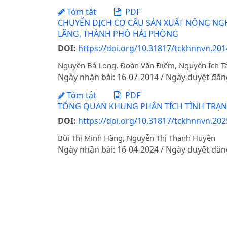
Tóm tắt
PDF
CHUYỂN DỊCH CƠ CẤU SẢN XUẤT NÔNG NGHI
LÃNG, THÀNH PHỐ HẢI PHÒNG
DOI:
https://doi.org/10.31817/tckhnnvn.2014
Nguyễn Bá Long, Đoàn Văn Điếm, Nguyễn Ích T
Ngày nhận bài: 16-07-2014 / Ngày duyệt đăn
Tóm tắt
PDF
TỔNG QUAN KHUNG PHÂN TÍCH TÌNH TRẠN
DOI:
https://doi.org/10.31817/tckhnnvn.202
Bùi Thị Minh Hằng, Nguyễn Thị Thanh Huyền
Ngày nhận bài: 16-04-2024 / Ngày duyệt đăn
Tóm tắt
PDF
ẢNH HƯỞNG CỦA DỊCH COVID-19 ĐẾN SẢN 
LAI, THỊ XÃ QUẾ VÕ, TỈNH BẮC NINH
DOI:
https://doi.org/10.1234/8s9jzm50
Nguyễn Thị Kim Oanh, Lê Thị Thu Hương, Nguyễ