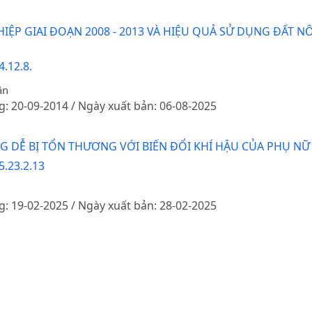
ỆP GIAI ĐOẠN 2008 - 2013 VÀ HIỆU QUẢ SỬ DỤNG ĐẤT N
.12.8.
ân
g: 20-09-2014 / Ngày xuất bản: 06-08-2025
G DỄ BỊ TỔN THƯƠNG VỚI BIẾN ĐỔI KHÍ HẬU CỦA PHỤ N
5.23.2.13
g: 19-02-2025 / Ngày xuất bản: 28-02-2025
XUẤT VÀ TIÊU THỤ KHOAI TÂY CỦA CÁC HỘ NÔNG DÂN: NG
n Thị Thu Trang, Đoàn Thị Ngọc Thuý