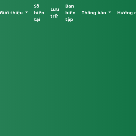
Số
Ban
Lưu
Giới thiệu
hiện
biên
Thông báo
Hướng 
trữ
tại
tập