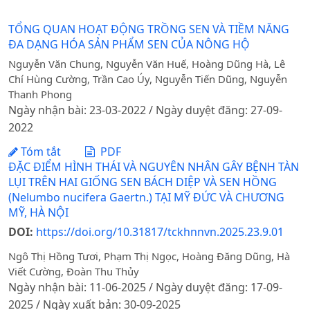
TỔNG QUAN HOẠT ĐỘNG TRỒNG SEN VÀ TIỀM NĂNG
ĐA DẠNG HÓA SẢN PHẨM SEN CỦA NÔNG HỘ
Nguyễn Văn Chung, Nguyễn Văn Huế, Hoàng Dũng Hà, Lê
Chí Hùng Cường, Trần Cao Úy, Nguyễn Tiến Dũng, Nguyễn
Thanh Phong
Ngày nhận bài: 23-03-2022 / Ngày duyệt đăng: 27-09-
2022
Tóm tắt
PDF
ĐẶC ĐIỂM HÌNH THÁI VÀ NGUYÊN NHÂN GÂY BỆNH TÀN
LỤI TRÊN HAI GIỐNG SEN BÁCH DIỆP VÀ SEN HỒNG
(Nelumbo nucifera Gaertn.) TẠI MỸ ĐỨC VÀ CHƯƠNG
MỸ, HÀ NỘI
DOI:
https://doi.org/10.31817/tckhnnvn.2025.23.9.01
Ngô Thị Hồng Tươi, Phạm Thị Ngọc, Hoàng Đăng Dũng, Hà
Viết Cường, Đoàn Thu Thủy
Ngày nhận bài: 11-06-2025 / Ngày duyệt đăng: 17-09-
2025 / Ngày xuất bản: 30-09-2025