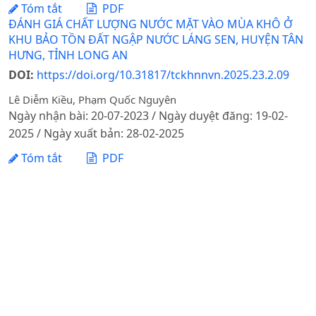
Tóm tắt
PDF
ĐÁNH GIÁ CHẤT LƯỢNG NƯỚC MẶT VÀO MÙA KHÔ Ở
KHU BẢO TỒN ĐẤT NGẬP NƯỚC LÁNG SEN, HUYỆN TÂN
HƯNG, TỈNH LONG AN
DOI:
https://doi.org/10.31817/tckhnnvn.2025.23.2.09
Lê Diễm Kiều, Phạm Quốc Nguyên
Ngày nhận bài: 20-07-2023 / Ngày duyệt đăng: 19-02-
2025 / Ngày xuất bản: 28-02-2025
Tóm tắt
PDF
KHOẢNG CÁCH GIỮA QUY ĐỊNH VÀ THỰC HIỆN TRONG
NUÔI TÔM THẺ CHÂN TRẮNG TẠI THỪA THIÊN HUẾ
Nguyễn Văn Chung, Nguyễn Thanh Phong, Lê Thị Hoa Sen,
Lê Chí Hùng Cường, Hoàng Dũng Hà, Nguyễn Tiến Dũng,
Nguyễn Thị Diệu Hiền, Nguyễn Quang Tân
Ngày nhận bài: 14-09-2020 / Ngày duyệt đăng: 07-12-
2020
Tóm tắt
PDF
TỔNG QUAN VỀ DI CƯ LAO ĐỘNG VÀ TÁC ĐỘNG CỦA