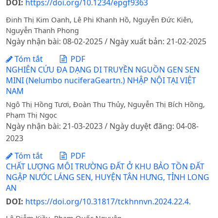
DOI:
https://doi.org/10.1234/epgf9363
Đinh Thị Kim Oanh, Lê Phi Khanh Hồ, Nguyễn Đức Kiên,
Nguyễn Thanh Phong
Ngày nhận bài: 08-02-2025 / Ngày xuất bản: 21-02-2025
Tóm tắt
PDF
NGHIÊN CỨU ĐA DẠNG DI TRUYỀN NGUỒN GEN SEN
MINI (Nelumbo nuciferaGeartn.) NHẬP NỘI TẠI VIỆT
NAM
Ngô Thị Hồng Tươi, Đoàn Thu Thủy, Nguyễn Thị Bích Hồng,
Phạm Thị Ngọc
Ngày nhận bài: 21-03-2023 / Ngày duyệt đăng: 04-08-
2023
Tóm tắt
PDF
CHẤT LƯỢNG MÔI TRƯỜNG ĐẤT Ở KHU BẢO TỒN ĐẤT
NGẬP NƯỚC LÁNG SEN, HUYỆN TÂN HƯNG, TỈNH LONG
AN
DOI:
https://doi.org/10.31817/tckhnnvn.2024.22.4.