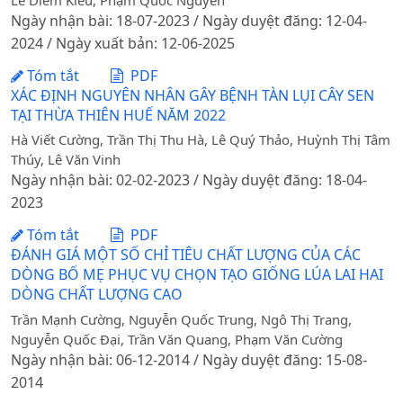
Lê Diễm Kiều, Phạm Quốc Nguyên
Ngày nhận bài: 18-07-2023 / Ngày duyệt đăng: 12-04-
2024 / Ngày xuất bản: 12-06-2025
Tóm tắt
PDF
XÁC ĐỊNH NGUYÊN NHÂN GÂY BỆNH TÀN LỤI CÂY SEN
TẠI THỪA THIÊN HUẾ NĂM 2022
Hà Viết Cường, Trần Thị Thu Hà, Lê Quý Thảo, Huỳnh Thị Tâm
Thúy, Lê Văn Vinh
Ngày nhận bài: 02-02-2023 / Ngày duyệt đăng: 18-04-
2023
Tóm tắt
PDF
ĐÁNH GIÁ MỘT SỐ CHỈ TIÊU CHẤT LƯỢNG CỦA CÁC
DÒNG BỐ MẸ PHỤC VỤ CHỌN TẠO GIỐNG LÚA LAI HAI
DÒNG CHẤT LƯỢNG CAO
Trần Mạnh Cường, Nguyễn Quốc Trung, Ngô Thị Trang,
Nguyễn Quốc Đại, Trần Văn Quang, Phạm Văn Cường
Ngày nhận bài: 06-12-2014 / Ngày duyệt đăng: 15-08-
2014