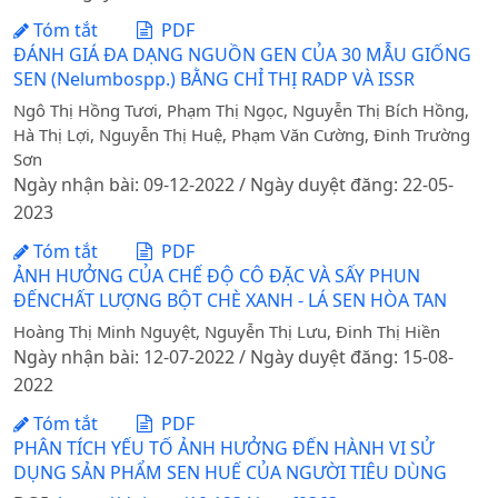
Tóm tắt
PDF
ĐÁNH GIÁ ĐA DẠNG NGUỒN GEN CỦA 30 MẪU GIỐNG
SEN (Nelumbospp.) BẰNG CHỈ THỊ RADP VÀ ISSR
Ngô Thị Hồng Tươi, Phạm Thị Ngọc, Nguyễn Thị Bích Hồng,
Hà Thị Lợi, Nguyễn Thị Huệ, Phạm Văn Cường, Đinh Trường
Sơn
Ngày nhận bài: 09-12-2022 / Ngày duyệt đăng: 22-05-
2023
Tóm tắt
PDF
ẢNH HƯỞNG CỦA CHẾ ĐỘ CÔ ĐẶC VÀ SẤY PHUN
ĐẾNCHẤT LƯỢNG BỘT CHÈ XANH - LÁ SEN HÒA TAN
Hoàng Thị Minh Nguyệt, Nguyễn Thị Lưu, Đinh Thị Hiền
Ngày nhận bài: 12-07-2022 / Ngày duyệt đăng: 15-08-
2022
Tóm tắt
PDF
PHÂN TÍCH YẾU TỐ ẢNH HƯỞNG ĐẾN HÀNH VI SỬ
DỤNG SẢN PHẨM SEN HUẾ CỦA NGƯỜI TIÊU DÙNG