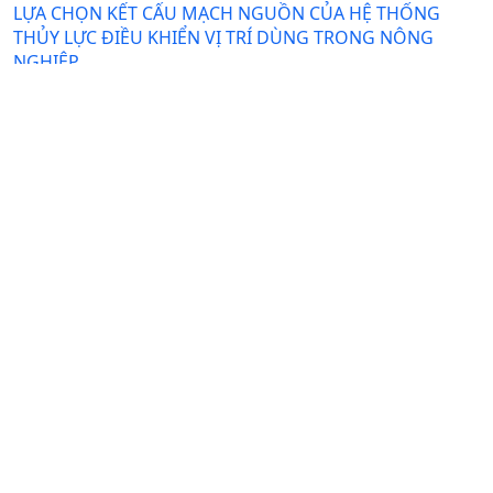
LỰA CHỌN KẾT CẤU MẠCH NGUỒN CỦA HỆ THỐNG
THỦY LỰC ĐIỀU KHIỂN VỊ TRÍ DÙNG TRONG NÔNG
NGHIỆP
DOI:
https://doi.org/10.31817/tckhnnvn.2015.13.1.
Nguyễn TrọngMinh, Bùi Hải Triều, Nguyễn Công Thuật
Ngày nhận bài: 14-10-2014 / Ngày duyệt đăng: 25-11-
2014 / Ngày xuất bản: 13-06-2025
Tóm tắt
PDF
ẢNH HƯỞNG CỦA MỘT SỐ YẾU TỐ ĐẾN KHẢ NĂNG
SINH TRƯỞNG CỦA HỆ SỢI CHỦNG NẤM LINH CHI
(Ganoderma lucidum)ĐỘT BIẾN DTL1,25
Nguyễn Thị Giang, Phạm Thị Thu, Phạm Bích Hiên, Phạm
Xuân Hội
Ngày nhận bài: 27-09-2022 / Ngày duyệt đăng: 20-12-
2022
Tóm tắt
PDF
MỘT SỐ ĐẶC ĐIỂM SINH HỌC CỦA ỐC Bithyniaspp VÀ
ĐẶC ĐIỂM BỆNH LÝ BỆNH SÁN LÁ GAN NHỎ DO