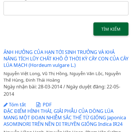
TÌM KIẾM
ẢNH HƯỞNG CỦA HẠN TỚI SINH TRƯỞNG VÀ KHẢ
NĂNG TÍCH LŨY CHẤT KHÔ Ở THỜI KỲ CÂY CON CỦA CÂY
LÚA MẠCH (Hordeum vulgare L.)
Nguyễn Việt Long, Vũ Thị Hồng, Nguyễn Văn Lộc, Nguyễn
Thế Hùng, Đinh Thái Hoàng
Ngày nhận bài: 28-03-2014 / Ngày duyệt đăng: 22-05-
2014
Tóm tắt
PDF
ĐẶC ĐIỂM HÌNH THÁI, GIẢI PHẪU CỦA DÒNG LÚA
MANG MỘT ĐOẠN NHIỄM SẮC THỂ TỪ GIỐNG Japonica
ASOMINORI TRÊN NỀN DI TRUYỀN GIỐNG Indica IR24