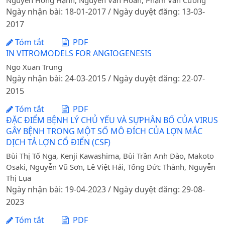
Nguyễn Hồng Hạnh, Nguyễn Văn Hoan, Phạm Văn Cường
Ngày nhận bài: 18-01-2017 / Ngày duyệt đăng: 13-03-
2017
Tóm tắt
PDF
IN VITROMODELS FOR ANGIOGENESIS
Ngo Xuan Trung
Ngày nhận bài: 24-03-2015 / Ngày duyệt đăng: 22-07-
2015
Tóm tắt
PDF
ĐẶC ĐIỂM BỆNH LÝ CHỦ YẾU VÀ SỰPHÂN BỐ CỦA VIRUS
GÂY BỆNH TRONG MỘT SỐ MÔ ĐÍCH CỦA LỢN MẮC
DỊCH TẢ LỢN CỔ ĐIỂN (CSF)
Bùi Thị Tố Nga, Kenji Kawashima, Bùi Trần Anh Đào, Makoto
Osaki, Nguyễn Vũ Sơn, Lê Việt Hải, Tống Đức Thành, Nguyễn
Thị Lụa
Ngày nhận bài: 19-04-2023 / Ngày duyệt đăng: 29-08-
2023
Tóm tắt
PDF