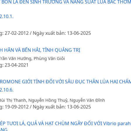
 BÓN LÁ ĐẾN SINH TRƯỞNG VÀ NĂNG SUẤT LÚA BẮC THƠM
.10.1.
g: 27-02-2012 / Ngày xuất bản: 13-06-2025
 HÃN VÀ BẾN HẢI, TỈNH QUẢNG TRỊ
Trần Văn Hướng, Phùng Văn Giỏi
g: 23-04-2021
EROMONE GIỚI TÍNH ĐỐI VỚI SÂU ĐỤC THÂN LÚA HAI CH
.10.6.
 Bùi Thị Thanh, Nguyễn Hồng Thuỷ, Nguyễn Văn Đĩnh
g: 19-09-2012 / Ngày xuất bản: 13-06-2025
ƯƠI LÁ, QUẢ VÀ HẠT CHÙM NGÂY ĐỐI VỚI Vibrio parahaemol
ẮNG