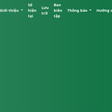
Số
Ban
Lưu
Giới thiệu
hiện
biên
Thông báo
Hướng 
trữ
tại
tập