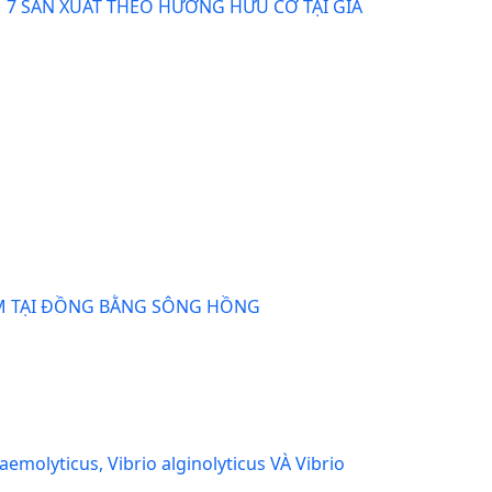
 7 SẢN XUẤT THEO HƯỚNG HỮU CƠ TẠI GIA
ẤM TẠI ĐỒNG BẰNG SÔNG HỒNG
yticus, Vibrio alginolyticus VÀ Vibrio