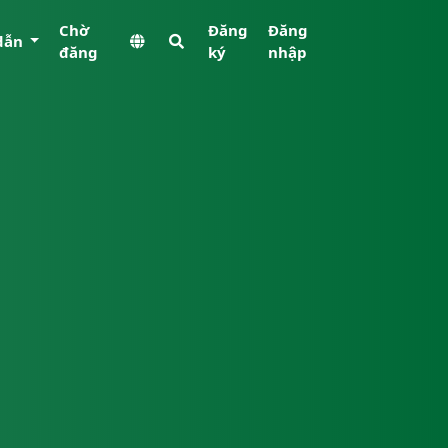
Chờ
Đăng
Đăng
dẫn
đăng
ký
nhập