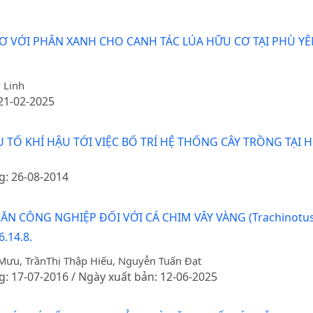
 VỚI PHÂN XANH CHO CANH TÁC LÚA HỮU CƠ TẠI PHÙ YÊN
 Linh
 21-02-2025
TỐ KHÍ HẬU TỚI VIỆC BỐ TRÍ HỆ THỐNG CÂY TRỒNG TẠI 
g: 26-08-2014
ĂN CÔNG NGHIỆP ĐỐI VỚI CÁ CHIM VÂY VÀNG (Trachinotu
.14.8.
Mưu, TrầnThị Thập Hiếu, Nguyễn Tuấn Đạt
g: 17-07-2016 / Ngày xuất bản: 12-06-2025