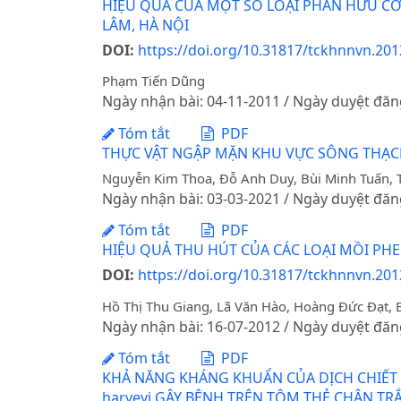
HIỆU QUẢ CỦA MỘT SỐ LOẠI PHÂN HỮU CƠ
LÂM, HÀ NỘI
DOI:
https://doi.org/10.31817/tckhnnvn.2012
Phạm Tiến Dũng
Ngày nhận bài: 04-11-2011 / Ngày duyệt đăn
Tóm tắt
PDF
THỰC VẬT NGẬP MẶN KHU VỰC SÔNG THẠCH
Nguyễn Kim Thoa, Đỗ Anh Duy, Bùi Minh Tuấn, 
Ngày nhận bài: 03-03-2021 / Ngày duyệt đăn
Tóm tắt
PDF
HIỆU QUẢ THU HÚT CỦA CÁC LOẠI MỒI PH
DOI:
https://doi.org/10.31817/tckhnnvn.2012
Hồ Thị Thu Giang, Lã Văn Hào, Hoàng Đức Đạt,
Ngày nhận bài: 16-07-2012 / Ngày duyệt đăn
Tóm tắt
PDF
KHẢ NĂNG KHÁNG KHUẨN CỦA DỊCH CHIẾT ÉP T
harveyi GÂY BỆNH TRÊN TÔM THẺ CHÂN TR