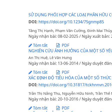
SỬ DỤNG PHỐI HỢP CÁC LOẠI PHÂN HỮU CƠ
DOI:
https://doi.org/10.1234/75gnmp85
Tăng Thị Hạnh, Phạm Văn Cường, Đinh Mai Thùy
Ngày nhận bài: 08-02-2025 / Ngày xuất bản:
Tóm tắt
PDF
NGHIÊN CỨU ẢNH HƯỞNG CỦA MỘT SỐ YẾU 
An Thị Huệ, Lê Văn Hưng
Ngày nhận bài: 13-06-2014 / Ngày duyệt đăn
Tóm tắt
PDF
XÁC ĐỊNH ĐỘ TIÊU HÓA CỦA MỘT SỐ THỨC 
DOI:
https://doi.org/10.31817/tckhnnvn.2016
Trần Thị Nắng Thu, Nguyễn Hữu Ninh, Trần Thế 
Ngày nhận bài: 20-10-2016 / Ngày duyệt đăn
Tóm tắt
PDF