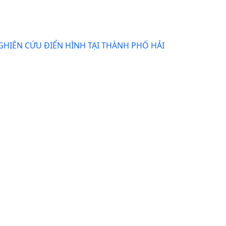
GHIÊN CỨU ĐIỂN HÌNH TẠI THÀNH PHỐ HẢI
1 - 3 của 3 mục