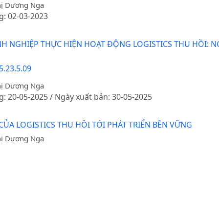
hị Dương Nga
g: 02-03-2023
H NGHIỆP THỰC HIỆN HOẠT ĐỘNG LOGISTICS THU HỒI: N
5.23.5.09
hị Dương Nga
g: 20-05-2025 / Ngày xuất bản: 30-05-2025
A LOGISTICS THU HỒI TỚI PHÁT TRIỂN BỀN VỮNG
hị Dương Nga
g: 21-06-2023
ọc viện Nông nghiệp Việt Nam