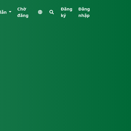
Chờ
Đăng
Đăng
dẫn
đăng
ký
nhập