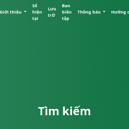
Số
Ban
Lưu
Giới thiệu
hiện
biên
Thông báo
Hướng 
trữ
tại
tập
Tìm kiếm