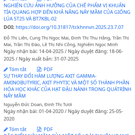
NGHIÊN CỨU ẢNH HƯỞNG CỦA CHẾ PHẨM VI KHUẨN
TÍA QUANG HỢP ĐẾN KHẢ NĂNG NẢY MẦM CỦA GIỐNG
LÚA ST25 VÀ BT7KBL-02
DOI:
https://doi.org/10.31817/tckhnnvn.2025.23.7.07
Đỗ Thị Liên, Cung Thị Ngọc Mai, Đinh Thị Thu Hằng, Trần Thị
Mai, Trần Thị Đào, Lê Thị Nhi Công, Nghiêm Ngọc Minh
Ngày nhận bài: 14-04-2025 / Ngày duyệt đăng: 18-06-
2025 / Ngày xuất bản: 31-07-2025
Tóm tắt
PDF
SỰ THAY ĐỔI HÀM LƯỢNG AXIT GAMMA-
AMINOBUTYRIC, AXIT PHYTIC VÀ MỘT SỐ THÀNH PHẦN
HÓA HỌC KHÁC CỦA HẠT ĐẬU NÀNH TRONG QUÁTRÌNH
NẨY MẦM
Nguyễn Đức Doan, Đinh Thị Tươi
Ngày nhận bài: 01-04-2020 / Ngày duyệt đăng: 25-05-
2020
Tóm tắt
PDF