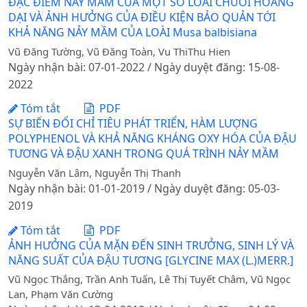
ĐẶC ĐIỂM NẢY MẦM CỦA MỘT SỐ LOÀI CHUỐI HOANG
DẠI VÀ ẢNH HƯỞNG CỦA ĐIỀU KIỆN BẢO QUẢN TỚI
KHẢ NĂNG NẢY MẦM CỦA LOÀI Musa balbisiana
Vũ Đăng Tường, Vũ Đăng Toàn, Vu ThiThu Hien
Ngày nhận bài: 07-01-2022 / Ngày duyệt đăng: 15-08-
2022
Tóm tắt
PDF
SỰ BIẾN ĐỔI CHỈ TIÊU PHÁT TRIỂN, HÀM LƯỢNG
POLYPHENOL VÀ KHẢ NĂNG KHÁNG OXY HÓA CỦA ĐẬU
TƯƠNG VÀ ĐẬU XANH TRONG QUÁ TRÌNH NẢY MẦM
Nguyễn Văn Lâm, Nguyễn Thị Thanh
Ngày nhận bài: 01-01-2019 / Ngày duyệt đăng: 05-03-
2019
Tóm tắt
PDF
ẢNH HƯỞNG CỦA MẶN ĐẾN SINH TRƯỞNG, SINH LÝ VÀ
NĂNG SUẤT CỦA ĐẬU TƯƠNG [GLYCINE MAX (L.)MERR.]
Vũ Ngọc Thắng, Trần Anh Tuấn, Lê Thị Tuyết Châm, Vũ Ngọc
Lan, Phạm Văn Cường