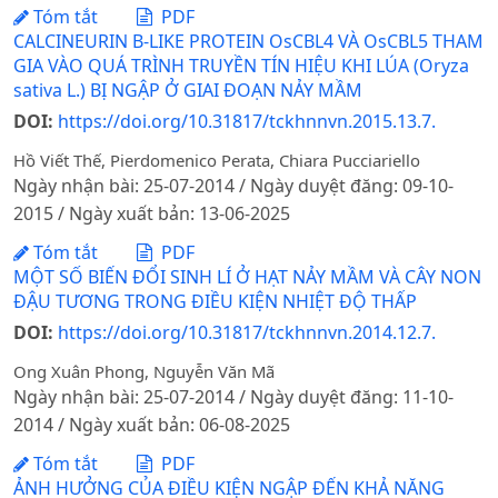
Tóm tắt
PDF
CALCINEURIN B-LIKE PROTEIN OsCBL4 VÀ OsCBL5 THAM
GIA VÀO QUÁ TRÌNH TRUYỀN TÍN HIỆU KHI LÚA (Oryza
sativa L.) BỊ NGẬP Ở GIAI ĐOẠN NẢY MẦM
DOI:
https://doi.org/10.31817/tckhnnvn.2015.13.7.
Hồ Viết Thế, Pierdomenico Perata, Chiara Pucciariello
Ngày nhận bài: 25-07-2014 / Ngày duyệt đăng: 09-10-
2015 / Ngày xuất bản: 13-06-2025
Tóm tắt
PDF
MỘT SỐ BIẾN ĐỔI SINH LÍ Ở HẠT NẢY MẦM VÀ CÂY NON
ĐẬU TƯƠNG TRONG ĐIỀU KIỆN NHIỆT ĐỘ THẤP
DOI:
https://doi.org/10.31817/tckhnnvn.2014.12.7.
Ong Xuân Phong, Nguyễn Văn Mã
Ngày nhận bài: 25-07-2014 / Ngày duyệt đăng: 11-10-
2014 / Ngày xuất bản: 06-08-2025
Tóm tắt
PDF
ẢNH HƯỞNG CỦA ĐIỀU KIỆN NGẬP ĐẾN KHẢ NĂNG