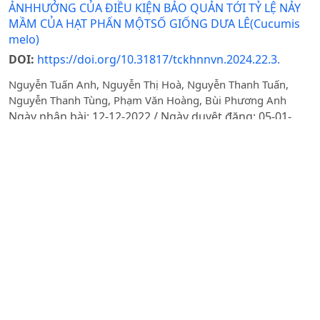
ẢNHHƯỞNG CỦA ĐIỀU KIỆN BẢO QUẢN TỚI TỶ LỆ NẢY
MẦM CỦA HẠT PHẤN MỘTSỐ GIỐNG DƯA LÊ(Cucumis
melo)
DOI:
https://doi.org/10.31817/tckhnnvn.2024.22.3.
Nguyễn Tuấn Anh, Nguyễn Thị Hoà, Nguyễn Thanh Tuấn,
Nguyễn Thanh Tùng, Phạm Văn Hoàng, Bùi Phương Anh
Ngày nhận bài: 12-12-2022 / Ngày duyệt đăng: 05-01-
2024 / Ngày xuất bản: 12-06-2025
Tóm tắt
PDF
SỬ DỤNG VỎ BẦU HỮU CƠ VÀ GIÁ THỂ TRỒNG MỘT SỐ
LOẠI RAU TẠI VÙNG GIA LÂM, HÀ NỘI
DOI:
https://doi.org/10.31817/tckhnnvn.2013.11.7.
Nguyễn Thế Hùng, Nguyễn Thế Hùng, Phạm Xuân Thương,
Nguyễn Việt Long, Nguyễn Văn Lộc, Nguyễn Thị Hồng Hạnh
Ngày nhận bài: 05-08-2013 / Ngày duyệt đăng: 21-11-
2013 / Ngày xuất bản: 13-06-2025
Tóm tắt
PDF