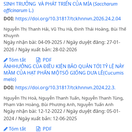
SINH TRƯỞNG VÀ PHÁT TRIỂN CỦA MÍA (
Saccharum
officinarum
L.)
DOI:
https://doi.org/10.31817/tckhnnvn.2026.24.2.04
Nguyễn Thị Thanh Hải, Vũ Thu Hà, Đinh Thái Hoàng, Bùi Thế
Khuynh
Ngày nhận bài: 04-09-2025 / Ngày duyệt đăng: 27-01-
2026 / Ngày xuất bản: 28-02-2026
Tóm tắt
PDF
ẢNHHƯỞNG CỦA ĐIỀU KIỆN BẢO QUẢN TỚI TỶ LỆ NẢY
MẦM CỦA HẠT PHẤN MỘTSỐ GIỐNG DƯA LÊ(Cucumis
melo)
DOI:
https://doi.org/10.31817/tckhnnvn.2024.22.3.
Nguyễn Thị Hoà, Nguyễn Thanh Tuấn, Nguyễn Thanh Tùng,
Phạm Văn Hoàng, Bùi Phương Anh, Nguyễn Tuấn Anh
Ngày nhận bài: 12-12-2022 / Ngày duyệt đăng: 05-01-
2024 / Ngày xuất bản: 12-06-2025
Tóm tắt
PDF