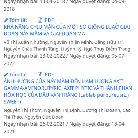
Ngày nhận bài: 13-04-2018 / Ngày duyệt đăng: 04-09-
2018
Tóm tắt
PDF
KHẢ NĂNG CHỊU MẶN CỦA MỘT SỐ GIỐNG LÚAỞ GIAI
ĐOẠN NẢY MẦM VÀ GIAI ĐOẠN MẠ
Vũ Thị Xuân Nhường, Nguyễn Thiên Minh, Đặng Hữu Trí,
Nguyễn Châu Thanh Tùng, Huỳnh Kỳ, Ngô Thụy Diễm Trang
Ngày nhận bài: 23-02-2022 / Ngày duyệt đăng: 05-07-
2022
Tóm tắt
PDF
ẢNH HƯỞNG CỦA NẨY MẦM ĐẾN HÀM LƯỢNG AXIT
GAMMA-AMINOBUTYRIC, AXIT PHYTIC VÀ THÀNH PHẦN
HÓA HỌC CỦA ĐẬU VÁN TRẮNG (Lablab purpureus(L.)
SWEET)
Nguyễn Thị Thơm, Nguyễn Thị Định, Dương Thị Doanh, Cao
Thị Thảo, Nguyễn Đức Doan
Ngày nhận bài: 26-02-2021 / Ngày duyệt đăng: 18-04-
2021