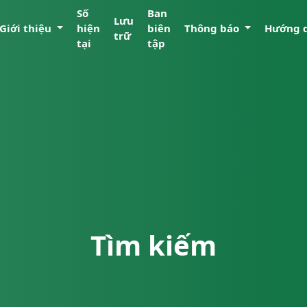
Số
Ban
Lưu
Giới thiệu
hiện
biên
Thông báo
Hướng 
trữ
tại
tập
Tìm kiếm