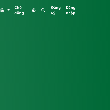
Chờ
Đăng
Đăng
dẫn
đăng
ký
nhập