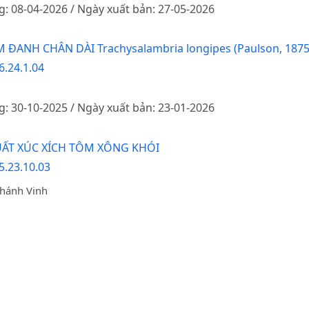
g: 08-04-2026 / Ngày xuất bản: 27-05-2026
ĐANH CHÂN DÀI Trachysalambria longipes (Paulson, 18
6.24.1.04
g: 30-10-2025 / Ngày xuất bản: 23-01-2026
ẤT XÚC XÍCH TÔM XÔNG KHÓI
5.23.10.03
Khánh Vinh
g: 09-09-2025 / Ngày xuất bản: 31-10-2025
Ề XUẤT KHU VỰC CẤM KHAI THÁC THỦY SẢN CÓ THỜI HẠN
6.24.7.06