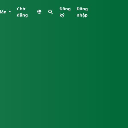
Chờ
Đăng
Đăng
dẫn
đăng
ký
nhập