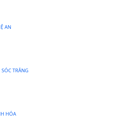
Ệ AN
H SÓC TRĂNG
NH HÓA