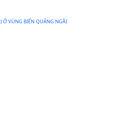
75) Ở VÙNG BIỂN QUẢNG NGÃI
 Ở VÙNG BIỂN VEN BỜ VÀ VÙNG LỘNG TỈNH