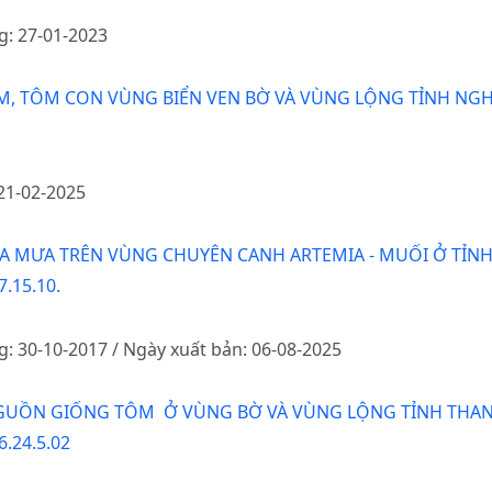
g: 27-01-2023
, TÔM CON VÙNG BIỂN VEN BỜ VÀ VÙNG LỘNG TỈNH NGH
 21-02-2025
A MƯA TRÊN VÙNG CHUYÊN CANH ARTEMIA - MUỐI Ở TỈN
7.15.10.
g: 30-10-2017 / Ngày xuất bản: 06-08-2025
NGUỒN GIỐNG TÔM Ở VÙNG BỜ VÀ VÙNG LỘNG TỈNH THA
6.24.5.02