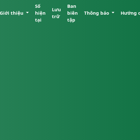
Số
Ban
Lưu
Giới thiệu
hiện
biên
Thông báo
Hướng 
trữ
tại
tập