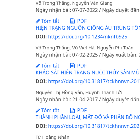
Võ Trọng Thắng, Nguyễn Văn Giang
Ngày nhận bài: 07-07-2022 / Ngày duyệt đăn
Tóm tắt
PDF
HIỆN TRẠNG NGUỒN GIỐNG ẤU TRÙNG TÔM
DOI:
https://doi.org/10.1234/nknfb925
Võ Trọng Thắng, Vũ Việt Hà, Nguyễn Phi Toàn
Ngày nhận bài: 07-02-2025 / Ngày xuất bản:
Tóm tắt
PDF
KHẢO SÁT HIỆN TRẠNG NUÔI THỦY SẢN MÙ
DOI:
https://doi.org/10.31817/tckhnnvn.201
Nguyễn Thị Hồng Vân, Huynh Thanh Tới
Ngày nhận bài: 21-04-2017 / Ngày duyệt đăn
Tóm tắt
PDF
THÀNH PHẦN LOÀI, MẬT ĐỘ VÀ PHÂN BỐ 
DOI:
https://doi.org/10.31817/tckhnnvn.202
Từ Hoàng Nhân