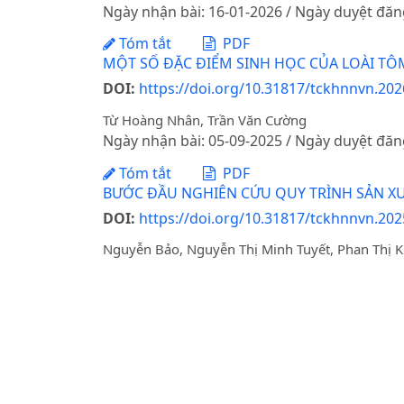
Ngày nhận bài: 16-01-2026 / Ngày duyệt đăn
Tóm tắt
PDF
MỘT SỐ ĐẶC ĐIỂM SINH HỌC CỦA LOÀI TÔM 
DOI:
https://doi.org/10.31817/tckhnnvn.202
Từ Hoàng Nhân, Trần Văn Cường
Ngày nhận bài: 05-09-2025 / Ngày duyệt đăn
Tóm tắt
PDF
BƯỚC ĐẦU NGHIÊN CỨU QUY TRÌNH SẢN XU
DOI:
https://doi.org/10.31817/tckhnnvn.202
Nguyễn Bảo, Nguyễn Thị Minh Tuyết, Phan Thị 
Ngày nhận bài: 02-06-2025 / Ngày duyệt đăn
Tóm tắt
PDF
ĐÁNH GIÁ HIỆN TRẠNG NGUỒN GIỐNG VÀ Đ
THANH HÓA
DOI:
https://doi.org/10.31817/tckhnnvn.202
Từ Hoàng Nhân, Trần Văn Cường