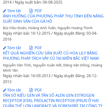
2014 / Ngày xuất bản: 06-08-2025
Tóm tắt
PDF
ẢNH HƯỞNG CỦA PHƯƠNG PHÁP THỤ TINH ĐẾN NĂNG
SUẤT SINH SẢN CỦA GÀ HỒ
Bùi Hữu Đoàn, Hoàng Anh Tuấn, Nguyễn Hoàng Thịnh
Ngày nhận bài: 10-12-2015 / Ngày duyệt đăng: 03-04-
2016
Tóm tắt
PDF
KẾT QUẢ NGHIÊN CỨU SẢN XUẤT CỦ HOA LILY BẰNG
PHƯƠNG PHÁP TÁCH VẢY CỦ TẠI MIỀN BẮC VIỆT NAM
Nguyễn Văn Tỉnh, Nguyễn Xuân Kết, Đặng Văn Đông, Hoàng
Minh Tấn
Ngày nhận bài: 16-09-2013 / Ngày duyệt đăng: 26-12-
2013
Tóm tắt
PDF
TẦN SỐ KIỂU GEN VÀ TẦN SỐ ALEN GEN ESTROGEN
RECEPTOR (ESR), PROLACTIN RECEPTOR (PRLR) Ở HAI
QUẦN THỂ LỢN LANDRACE VÀ YORKSHIRE TẠI CÔNG TY