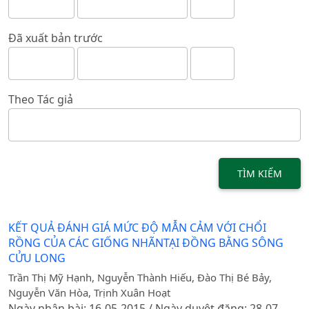
Đã xuất bản trước
Theo Tác giả
TÌM KIẾM
KẾT QUẢ ĐÁNH GIÁ MỨC ĐỘ MẪN CẢM VỚI CHỔI
RỒNG CỦA CÁC GIỐNG NHÃNTẠI ĐỒNG BẰNG SÔNG
CỬU LONG
Trần Thị Mỹ Hạnh, Nguyễn Thành Hiếu, Đào Thị Bé Bảy,
Nguyễn Văn Hòa, Trịnh Xuân Hoạt
Ngày nhận bài: 16-05-2015 / Ngày duyệt đăng: 28-07-