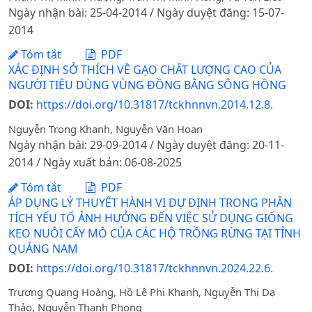
Ngày nhận bài: 25-04-2014 / Ngày duyệt đăng: 15-07-
2014
Tóm tắt
PDF
XÁC ĐỊNH SỞ THÍCH VỀ GẠO CHẤT LƯỢNG CAO CỦA
NGƯỜI TIÊU DÙNG VÙNG ĐỒNG BẰNG SÔNG HỒNG
DOI:
https://doi.org/10.31817/tckhnnvn.2014.12.8.
Nguyễn Trọng Khanh, Nguyễn Văn Hoan
Ngày nhận bài: 29-09-2014 / Ngày duyệt đăng: 20-11-
2014 / Ngày xuất bản: 06-08-2025
Tóm tắt
PDF
ÁP DỤNG LÝ THUYẾT HÀNH VI DỰ ĐỊNH TRONG PHÂN
TÍCH YẾU TỐ ẢNH HƯỞNG ĐẾN VIỆC SỬ DỤNG GIỐNG
KEO NUÔI CẤY MÔ CỦA CÁC HỘ TRỒNG RỪNG TẠI TỈNH
QUẢNG NAM
DOI:
https://doi.org/10.31817/tckhnnvn.2024.22.6.
Trương Quang Hoàng, Hồ Lê Phi Khanh, Nguyễn Thị Dạ
Thảo, Nguyễn Thanh Phong