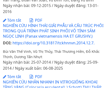
Văn Tráng, Đoàn Văn Soạn, Vũ Đình Tôn, Đặng Vũ Bình
Ngày nhận bài: 09-12-2015 / Ngày duyệt đăng: 13-01-
2016
Tóm tắt
PDF
NGHIÊN CỨU HÌNH THÁI GIẢI PHẪU VÀ CẤU TRÚC PHÔI
TRONG QUÁ TRÌNH PHÁT SINH PHÔI VÔ TÍNH SÂM
NGỌC LINH (Panax vietnamensis HA ET GRUSHV.)
DOI:
https://doi.org/10.31817/tckhnnvn.2014.12.7.
Bùi Văn Thế Vinh, Vũ Thị Thủy, Thái Thương Hiền, Đỗ Khắc
Thịnh, Dương Tấn Nhựt
Ngày nhận bài: 25-07-2014 / Ngày duyệt đăng: 25-09-
2014 / Ngày xuất bản: 06-08-2025
Tóm tắt
PDF
NGHIÊN CỨU NHÂN NHANH IN VITROGIỐNG KHOAI
TẦNG VÀNG (Colocasia esculenta(L.) Schott) THU THẬP
TẠI HUYỆN THANH SƠN TỈNH PHÚ THỌ
Nguyễn Thị Lâm Hải, Phạm Thị Thu Hằng, Đinh Trường Sơn,
Đặng Thị Thanh Tâm, Nguyễn Thanh Hải, Đỗ Thị Kim Ngọc,