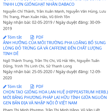
TNHH LỢN GIỐNGHẠT NHÂN DABACO
Nguyễn Chí Thành, Trần Xuân Mạnh, Nguyễn Văn Hùng, Lưu
Thị Trang, Phan Xuân Hảo, Vũ Đình Tôn
Ngày nhận bài: 02-05-2019 / Ngày duyệt đăng: 30-09-
2019
Tóm tắt
PDF
ẢNH HƯỞNG CỦA MÔI TRƯỜNG PHA LOÃNG BỔ SUNG
LÒNG ĐỎ TRỨNG GÀ VÀ CAFFEINE ĐẾN CHẤT LƯỢNG
TINH DÊ
Ngô Thành Trung, Trần Thị Chi, Vũ Hải Yến, Nguyễn Tuấn
Dũng, Trịnh Thị Linh Chi, Sử Thanh Long
Ngày nhận bài: 25-05-2020 / Ngày duyệt đăng: 12-09-
2020
Tóm tắt
PDF
CHỌN TẠO GIỐNG HOA LAN HUỆ (HIPPEASTRUM HERB.)
MỚI BẰNG PHƯƠNG PHÁP LAI HỮU TÍNH GIỮA NGUỒN
GEN BẢN ĐỊA VÀ NHẬP NỘI Ở VIỆT NAM
Phạm Thị Minh Phượng, Trần Thị Minh Hằng, Vũ Văn Liết