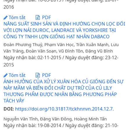
2016
Tóm tắt
PDF
NĂNG SUẤT SINH SẢN VÀ ĐỊNH HƯỚNG CHỌN LỌC ĐỐI
VỚI LỢN NÁI DUROC, LANDRACE VÀ YORKSHIRE TẠI
CÔNG TY TNHH LỢN GIỐNG HẠT NHÂN DABACO
Đoàn Phương Thuý, Phạm Văn Học, Trần Xuân Mạnh, Lưu
Văn Tráng, Đoàn Văn Soạn, Vũ Đình Tôn, Đặng Vũ Bình
Ngày nhận bài: 02-11-2015 / Ngày duyệt đăng: 23-12-
2015
Tóm tắt
PDF
ẢNH HƯỞNG CỦA XỬ LÝ XUÂN HÓA CỦ GIỐNG ĐẾN SỰ
NẢY MẦM VÀ BIẾN ĐỔI CHẤT DỰ TRỮ CỦA CỦ LILY
THƯƠNG PHẨM ĐƯỢC NHÂN BẰNG PHƯƠNG PHÁP
TÁCH VẢY
DOI:
https://doi.org/10.31817/tckhnnvn.2014.12.7.
Nguyễn Văn Tĩnh, Đặng Văn Đông, Hoàng Minh Tấn
Ngày nhận bài: 19-08-2014 / Ngày duyệt đăng: 21-10-