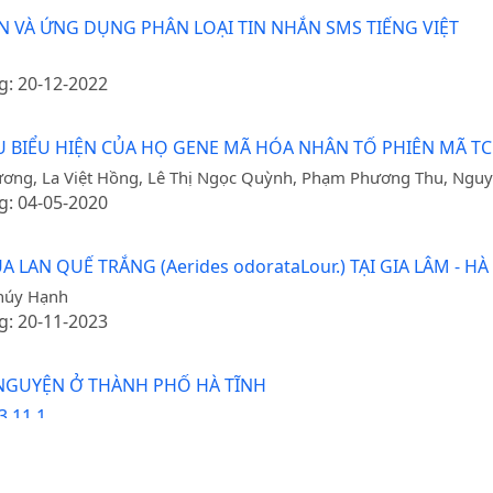
VÀ ỨNG DỤNG PHÂN LOẠI TIN NHẮN SMS TIẾNG VIỆT
g: 20-12-2022
U BIỂU HIỆN CỦA HỌ GENE MÃ HÓA NHÂN TỐ PHIÊN MÃ TCP Ở
ương, La Việt Hồng, Lê Thị Ngọc Quỳnh, Phạm Phương Thu, Nguy
g: 04-05-2020
AN QUẾ TRẮNG (Aerides odorataLour.) TẠI GIA LÂM - HÀ
Thúy Hạnh
g: 20-11-2023
 NGUYỆN Ở THÀNH PHỐ HÀ TĨNH
.11.1.
g: 19-02-2013 / Ngày xuất bản: 02-07-2025