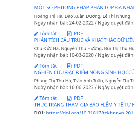
MỘT SỐ PHƯƠNG PHÁP PHÂN LỚP ĐA NHÃN 
Hoàng Thị Hà, Đào Xuân Dương, Lê Thị Nhung
Ngày nhận bài: 24-02-2022 / Ngày duyệt đăn
Tóm tắt
PDF
PHÂN TÍCH CẤU TRÚC VÀ KHAI THÁC DỮ LIỆ
Chu Đức Hà, Nguyễn Thu Hường, Bùi Thị Thu H
Ngày nhận bài: 10-03-2020 / Ngày duyệt đăn
Tóm tắt
PDF
NGHIÊN CỨU ĐẶC ĐIỂM NÔNG SINH HỌCCỦA L
Phùng Thị Thu Hà, Trần Anh Tuấn, Nguyễn Thị 
Ngày nhận bài: 16-06-2023 / Ngày duyệt đăn
Tóm tắt
PDF
THỰC TRẠNG THAM GIA BẢO HIỂM Y TẾ TỰ
DOI:
https://doi.org/10.31817/tckhnnvn.2013
Chu Thị Kim Loan, Nguyễn Hồng Ban
Ngày nhận bài: 11-12-2012 / Ngày duyệt đăn