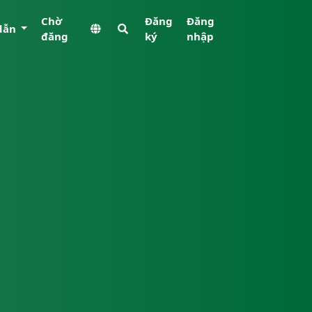
Chờ
Đăng
Đăng
dẫn
đăng
ký
nhập