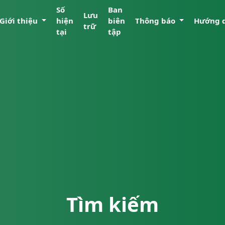
Số
Ban
Lưu
Giới thiệu
hiện
biên
Thông báo
Hướng 
trữ
tại
tập
Tìm kiếm