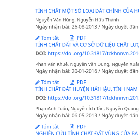
TÍNH CHẤT MỘT SỐ LOẠI ĐẤT CHÍNH CỦA 
Nguyễn Văn Hùng, Nguyễn Hữu Thành
Ngày nhận bài: 26-08-2013 / Ngày duyệt đăn
Tóm tắt
PDF
TÍNH CHẤT ĐẤT VÀ CƠ SỞ DỮ LIỆU CHẤT 
DOI:
https://doi.org/10.31817/tckhnnvn.2016
Phan Văn Khuê, Nguyễn Văn Dung, Nguyễn Xuâ
Ngày nhận bài: 20-01-2016 / Ngày duyệt đăn
Tóm tắt
PDF
TÍNH CHẤT ĐẤT HUYỆN HẢI HẬU, TỈNH NAM
DOI:
https://doi.org/10.31817/tckhnnvn.2013
PhạmAnh Tuấn, Nguyễn Ích Tân, Nguyễn Quang
Ngày nhận bài: 06-05-2013 / Ngày duyệt đăn
Tóm tắt
PDF
NGHIÊN CỨU TÍNH CHẤT ĐẤT VÙNG CỬA BA