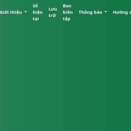
Số
Ban
Lưu
Giới thiệu
hiện
biên
Thông báo
Hướng 
trữ
tại
tập