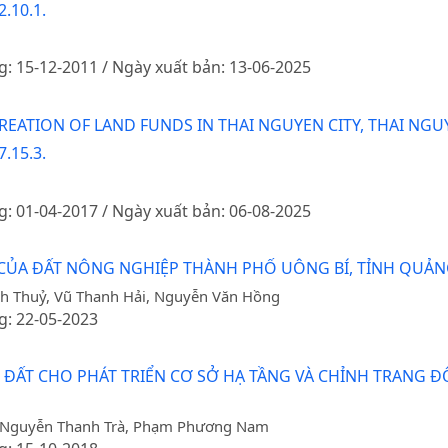
.10.1.
g: 15-12-2011 / Ngày xuất bản: 13-06-2025
CREATION OF LAND FUNDS IN THAI NGUYEN CITY, THAI NG
.15.3.
g: 01-04-2017 / Ngày xuất bản: 06-08-2025
 CỦA ĐẤT NÔNG NGHIỆP THÀNH PHỐ UÔNG BÍ, TỈNH QUẢN
h Thuỷ, Vũ Thanh Hải, Nguyễn Văn Hồng
g: 22-05-2023
 ĐẤT CHO PHÁT TRIỂN CƠ SỞ HẠ TẦNG VÀ CHỈNH TRANG Đ
, Nguyễn Thanh Trà, Phạm Phương Nam