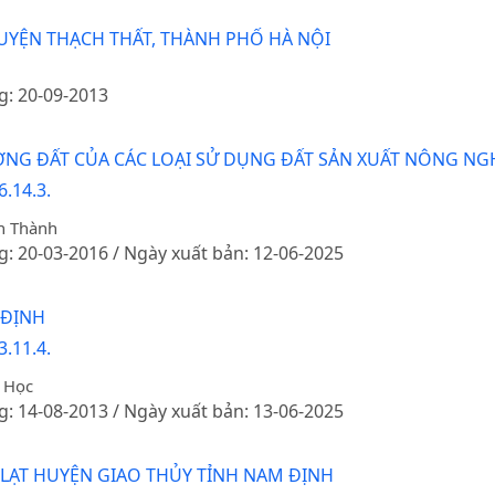
HUYỆN THẠCH THẤT, THÀNH PHỐ HÀ NỘI
g: 20-09-2013
LƯỢNG ĐẤT CỦA CÁC LOẠI SỬ DỤNG ĐẤT SẢN XUẤT NÔNG N
.14.3.
n Thành
g: 20-03-2016 / Ngày xuất bản: 12-06-2025
 ĐỊNH
.11.4.
 Học
g: 14-08-2013 / Ngày xuất bản: 13-06-2025
 LẠT HUYỆN GIAO THỦY TỈNH NAM ĐỊNH