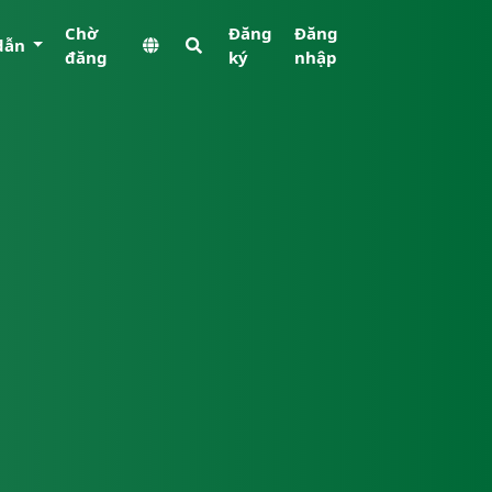
Chờ
Đăng
Đăng
dẫn
đăng
ký
nhập