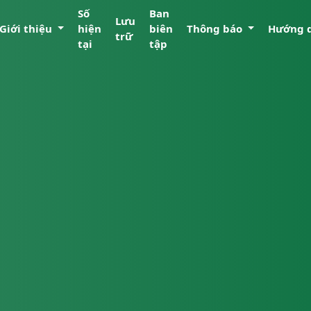
Số
Ban
Lưu
Giới thiệu
hiện
biên
Thông báo
Hướng 
trữ
tại
tập