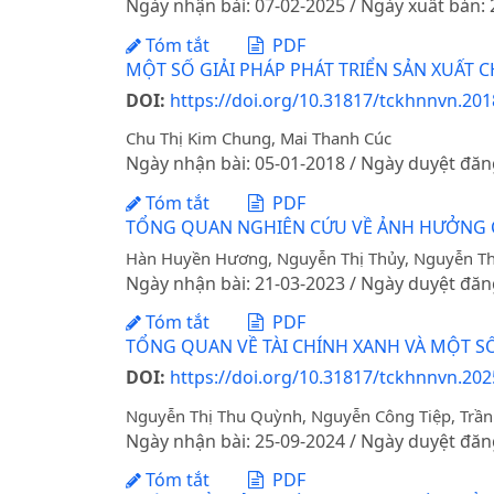
Ngày nhận bài: 07-02-2025 / Ngày xuất bản:
Tóm tắt
PDF
MỘT SỐ GIẢI PHÁP PHÁT TRIỂN SẢN XUẤT 
DOI:
https://doi.org/10.31817/tckhnnvn.2018
Chu Thị Kim Chung, Mai Thanh Cúc
Ngày nhận bài: 05-01-2018 / Ngày duyệt đăn
Tóm tắt
PDF
TỔNG QUAN NGHIÊN CỨU VỀ ẢNH HƯỞNG CỦ
Hàn Huyền Hương, Nguyễn Thị Thủy, Nguyễn T
Ngày nhận bài: 21-03-2023 / Ngày duyệt đăn
Tóm tắt
PDF
TỔNG QUAN VỀ TÀI CHÍNH XANH VÀ MỘT S
DOI:
https://doi.org/10.31817/tckhnnvn.202
Nguyễn Thị Thu Quỳnh, Nguyễn Công Tiệp, Trầ
Ngày nhận bài: 25-09-2024 / Ngày duyệt đăn
Tóm tắt
PDF