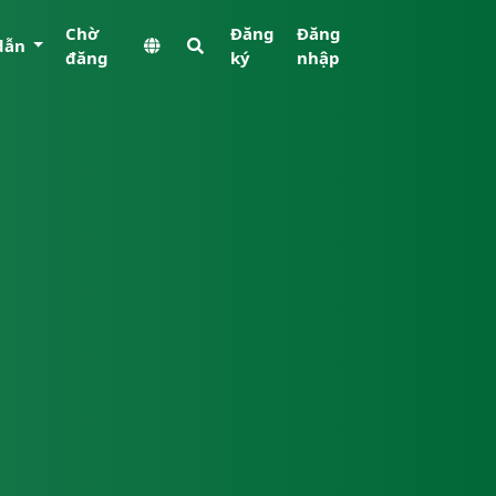
Chờ
Đăng
Đăng
dẫn
đăng
ký
nhập