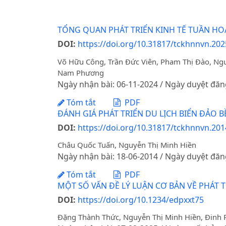
TỔNG QUAN PHÁT TRIỂN KINH TẾ TUẦN H
DOI:
https://doi.org/10.31817/tckhnnvn.202
Võ Hữu Công, Trần Đức Viên, Pham Thị Đào, N
Nam Phương
Ngày nhận bài: 06-11-2024 / Ngày duyệt đăn
Tóm tắt
PDF
ĐÁNH GIÁ PHÁT TRIỂN DU LỊCH BIỂN ĐẢO 
DOI:
https://doi.org/10.31817/tckhnnvn.2014
Châu Quốc Tuấn, Nguyễn Thị Minh Hiền
Ngày nhận bài: 18-06-2014 / Ngày duyệt đăn
Tóm tắt
PDF
MỘT SỐ VẤN ĐỀ LÝ LUẬN CƠ BẢN VỀ PHÁT 
DOI:
https://doi.org/10.1234/edpxxt75
Đặng Thành Thức, Nguyễn Thị Minh Hiền, Đinh