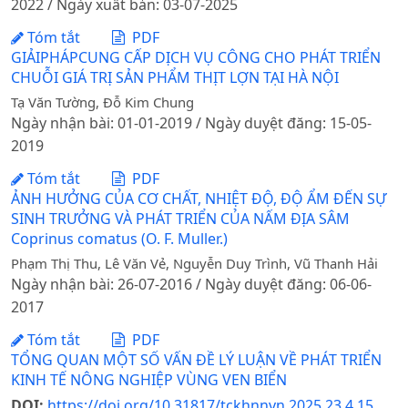
2022 / Ngày xuất bản: 03-07-2025
Tóm tắt
PDF
GIẢIPHÁPCUNG CẤP DỊCH VỤ CÔNG CHO PHÁT TRIỂN
CHUỖI GIÁ TRỊ SẢN PHẨM THỊT LỢN TẠI HÀ NỘI
Tạ Văn Tường, Đỗ Kim Chung
Ngày nhận bài: 01-01-2019 / Ngày duyệt đăng: 15-05-
2019
Tóm tắt
PDF
ẢNH HƯỞNG CỦA CƠ CHẤT, NHIỆT ĐỘ, ĐỘ ẨM ĐẾN SỰ
SINH TRƯỞNG VÀ PHÁT TRIỂN CỦA NẤM ĐỊA SÂM
Coprinus comatus (O. F. Muller.)
Phạm Thị Thu, Lê Văn Vẻ, Nguyễn Duy Trình, Vũ Thanh Hải
Ngày nhận bài: 26-07-2016 / Ngày duyệt đăng: 06-06-
2017
Tóm tắt
PDF
TỔNG QUAN MỘT SỐ VẤN ĐỀ LÝ LUẬN VỀ PHÁT TRIỂN
KINH TẾ NÔNG NGHIỆP VÙNG VEN BIỂN
DOI:
https://doi.org/10.31817/tckhnnvn.2025.23.4.15