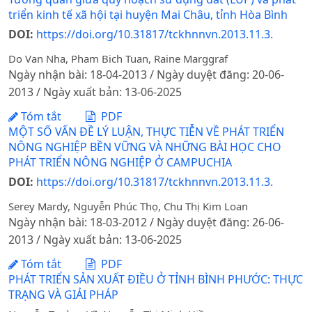
triển kinh tế xã hội tại huyện Mai Châu, tỉnh Hòa Bình
DOI:
https://doi.org/10.31817/tckhnnvn.2013.11.3.
Do Van Nha, Pham Bich Tuan, Raine Marggraf
Ngày nhận bài: 18-04-2013 / Ngày duyệt đăng: 20-06-
2013 / Ngày xuất bản: 13-06-2025
Tóm tắt
PDF
MỘT SỐ VẤN ĐỀ LÝ LUẬN, THỰC TIỄN VỀ PHÁT TRIỂN
NÔNG NGHIỆP BỀN VỮNG VÀ NHỮNG BÀI HỌC CHO
PHÁT TRIỂN NÔNG NGHIỆP Ở CAMPUCHIA
DOI:
https://doi.org/10.31817/tckhnnvn.2013.11.3.
Serey Mardy, Nguyễn Phúc Thọ, Chu Thị Kim Loan
Ngày nhận bài: 18-03-2012 / Ngày duyệt đăng: 26-06-
2013 / Ngày xuất bản: 13-06-2025
Tóm tắt
PDF
PHÁT TRIỂN SẢN XUẤT ĐIỀU Ở TỈNH BÌNH PHƯỚC: THỰC
TRẠNG VÀ GIẢI PHÁP