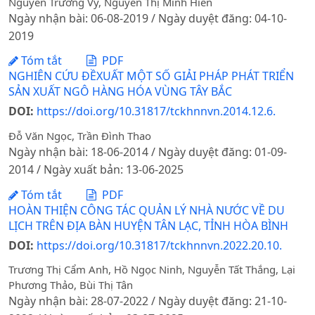
Nguyễn Trường Vỹ, Nguyễn Thị Minh Hiền
Ngày nhận bài: 06-08-2019 / Ngày duyệt đăng: 04-10-
2019
Tóm tắt
PDF
NGHIÊN CỨU ĐỀXUẤT MỘT SỐ GIẢI PHÁP PHÁT TRIỂN
SẢN XUẤT NGÔ HÀNG HÓA VÙNG TÂY BẮC
DOI:
https://doi.org/10.31817/tckhnnvn.2014.12.6.
Đỗ Văn Ngọc, Trần Đình Thao
Ngày nhận bài: 18-06-2014 / Ngày duyệt đăng: 01-09-
2014 / Ngày xuất bản: 13-06-2025
Tóm tắt
PDF
HOÀN THIỆN CÔNG TÁC QUẢN LÝ NHÀ NƯỚC VỀ DU
LỊCH TRÊN ĐỊA BÀN HUYỆN TÂN LẠC, TỈNH HÒA BÌNH
DOI:
https://doi.org/10.31817/tckhnnvn.2022.20.10.
Trương Thị Cẩm Anh, Hồ Ngọc Ninh, Nguyễn Tất Thắng, Lại
Phương Thảo, Bùi Thị Tân
Ngày nhận bài: 28-07-2022 / Ngày duyệt đăng: 21-10-