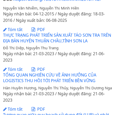
Nguyễn Văn Nhiễm, Nguyễn Thị Minh Hiền
Ngày nhận bài: 04-12-2015 / Ngày duyệt đăng: 18-03-
2016 / Ngày xuất bản: 06-08-2025
Tóm tắt
PDF
THỰC TRẠNG PHÁT TRIỂN SẢN XUẤT TÁO SƠN TRA TRÊN
ĐỊA BÀN HUYỆN THUẬN CHÂU,TỈNH SƠN LA
Đỗ Thị Diệp, Nguyễn Thu Trang
Ngày nhận bài: 21-03-2023 / Ngày duyệt đăng: 21-06-
2023
Tóm tắt
PDF
TỔNG QUAN NGHIÊN CỨU VỀ ẢNH HƯỞNG CỦA
LOGISTICS THU HỒI TỚI PHÁT TRIỂN BỀN VỮNG
Hàn Huyền Hương, Nguyễn Thị Thủy, Nguyễn Thị Dương Nga
Ngày nhận bài: 21-03-2023 / Ngày duyệt đăng: 21-06-
2023
Tóm tắt
PDF
Tương quan giữa quy hoạch sử dụng đất (LUP) và phát