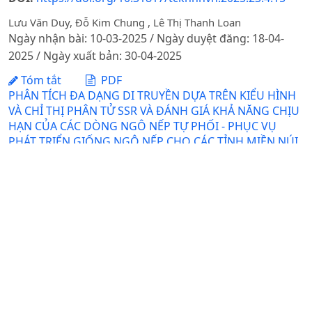
Lưu Văn Duy, Đỗ Kim Chung , Lê Thị Thanh Loan
Ngày nhận bài: 10-03-2025 / Ngày duyệt đăng: 18-04-
2025 / Ngày xuất bản: 30-04-2025
Tóm tắt
PDF
PHÂN TÍCH ĐA DẠNG DI TRUYỀN DỰA TRÊN KIỂU HÌNH
VÀ CHỈ THỊ PHÂN TỬ SSR VÀ ĐÁNH GIÁ KHẢ NĂNG CHỊU
HẠN CỦA CÁC DÒNG NGÔ NẾP TỰ PHỐI - PHỤC VỤ
PHÁT TRIỂN GIỐNG NGÔ NẾP CHO CÁC TỈNH MIỀN NÚI
PHÍA BẮC
Lê Thị Minh Thảo, Nguyễn Thị Ảnh, Trần Thanh Tân, Phạm
Quang Tuân, Vũ Văn Liết
Ngày nhận bài: 24-02-2014 / Ngày duyệt đăng: 10-06-
2014
Tóm tắt
PDF
PHÁT TRIỂN LÀNG NGHỀ TỈNH BẮC NINH TRONG BỐI
CẢNH XÂY DỰNG NÔNG THÔN MỚI
Lê Xuân Tâm, Nguyễn Tất Thắng