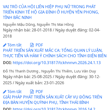
VAI TRÒ CỦA HỘI LIÊN HIỆP PHỤ NỮ TRONG PHÁT
TRIỂN KINH TẾ HỘ GIA ĐÌNH Ở HUYỆN YÊN PHONG,
TỈNH BẮC NINH
Nguyễn Mậu Dũng, Nguyễn Thị Mai Hồng
Ngày nhận bài: 28-01-2018 / Ngày duyệt đăng: 02-04-
2018
Tóm tắt
PDF
PHÁT TRIỂN SẢN XUẤT MẮC CA: TỔNG QUAN LÝ LUẬN,
THỰC TIỄN VÀ HÀM Ý CHÍNH SÁCH CHO TỈNH ĐIỆN BIÊN
DOI:
https://doi.org/10.31817/tckhnnvn.2026.24.1.13
Đỗ Thị Thanh Dương , Nguyễn Thị Thiêm, Lưu Văn Duy
Ngày nhận bài: 25-08-2025 / Ngày duyệt đăng: 30-12-
2025 / Ngày xuất bản: 23-01-2026
Tóm tắt
PDF
GIẢI PHÁP PHÁT TRIỂN SẢN XUẤT CÂY VỤ ĐÔNG TRÊN
ĐỊA BÀN HUYỆN QUỲNH PHỤ, TỈNH THÁI BÌNH
DOI:
https://doi.org/10.31817/tckhnnvn.2016.14.2.