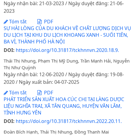
Ngày nhận bài: 21-03-2023 / Ngày duyệt đăng: 21-06-
2023
Tóm tắt
PDF
SỰ HÀI LÒNG CỦA DU KHÁCH VỀ CHẤT LƯỢNG DỊCH VỤ
DU LỊCH TẠI KHU DU LỊCH KHOANG XANH - SUỐI TIÊN,
BA VÌ, THÀNH PHỐ HÀ NỘI
DOI:
https://doi.org/10.31817/tckhnnvn.2020.18.9.
Thái Thị Nhung, Phạm Thị Mỹ Dung, Trần Mạnh Hải, Nguyễn
Thị Như Quỳnh
Ngày nhận bài: 12-06-2020 / Ngày duyệt đăng: 19-08-
2020 / Ngày xuất bản: 04-07-2025
Tóm tắt
PDF
PHÁT TRIỂN SẢN XUẤT HOA CÚC CHI TẠI LÀNG DƯỢC
LIỆU NGHĨA TRAI, XÃ TÂN QUANG, HUYỆN VĂN LÂM,
TỈNH HƯNG YÊN
DOI:
https://doi.org/10.31817/tckhnnvn.2022.20.11.
Đoàn Bích Hạnh, Thái Thị Nhung, Đồng Thanh Mai