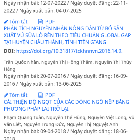
Ngày nhận bài: 12-07-2022 / Ngày duyệt đăng: 22-11-
2022 / Ngày xuất bản: 04-07-2025
Tóm tắt
PDF
PHÂN TÍCH NGUYÊN NHÂN NÔNG DÂN TỪ BỎ SẢN
XUẤT VÚ SỮA LÒ RÈN THEO TIÊU CHUẨN GLOBAL GAP
TẠI HUYỆN CHÂU THÀNH, TỈNH TIỀN GIANG
DOI:
https://doi.org/10.31817/tckhnnvn.2016.14.9.
Trần Quốc Nhân, Nguyễn Thị Hồng Thẩm, Nguyễn Thị Thúy
Hằng
Ngày nhận bài: 20-07-2016 / Ngày duyệt đăng: 16-09-
2016 / Ngày xuất bản: 13-06-2025
Tóm tắt
PDF
CẢI THIỆN ĐỘ NGỌT CỦA CÁC DÒNG NGÔ NẾP BẰNG
PHƯƠNG PHÁP LAI TRỞ LẠI
Phạm Quang Tuân, Nguyễn Thế Hùng, Nguyễn Việt Long, Vũ
Văn Liết, Nguyễn Trung Đức, Nguyễn Thị Nguyệt Anh
Ngày nhận bài: 09-04-2018 / Ngày duyệt đăng: 18-06-
2018