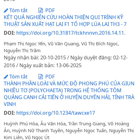
Tóm tắt
PDF
KẾT QUẢ NGHIÊN CỨU HOÀN THIỆN QUI TRÌNH KỸ
THUẬT SẢN XUẤT HẠT LAI F1 TỔ HỢP LÚA LAI TH3 - 7
DOI:
https://doi.org/10.31817/tckhnnvn.2016.14.11.
Phạm Thị Ngọc Yến, Vũ Văn Quang, Vũ Thị Bích Ngọc,
Nguyễn Thị Trâm
Ngày nhận bài: 20-10-2015 / Ngày duyệt đăng: 02-12-
2016 / Ngày xuất bản: 13-06-2025
Tóm tắt
PDF
THÀNH PHẦN LOÀI VÀ MỨC ĐỘ PHONG PHÚ CỦA GIUN
NHIỀU TƠ (POLYCHAETA) TRONG HỆ THỐNG TÔM
QUẢNG CANH CẢI TIẾN Ở HUYỆN DUYÊN HẢI, TỈNH TRÀ
VINH
DOI:
https://doi.org/10.1234/tawcxe17
Huỳnh Phú Hòa, Âu Văn Hóa, Trần Trung Giang, Võ Hoàng
Ân, Huỳnh Nữ Thanh Tuyền, Nguyễn Ngọc Tuấn, Nguyễn Thị
Kim Liên, Vũ Ngọc Út