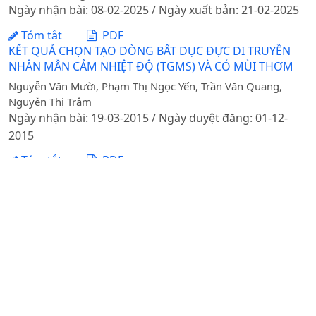
Ngày nhận bài: 08-02-2025 / Ngày xuất bản: 21-02-2025
Tóm tắt
PDF
KẾT QUẢ CHỌN TẠO DÒNG BẤT DỤC ĐỰC DI TRUYỀN
NHÂN MẪN CẢM NHIỆT ĐỘ (TGMS) VÀ CÓ MÙI THƠM
Nguyễn Văn Mười, Phạm Thị Ngọc Yến, Trần Văn Quang,
Nguyễn Thị Trâm
Ngày nhận bài: 19-03-2015 / Ngày duyệt đăng: 01-12-
2015
Tóm tắt
PDF
ẢNH HƯỞNG CỦA MỘT SỐ YẾU TỐ MÔI TRƯỜNG LÊN
SỰ PHÁT TRIỂN CỦA VI KHUẨN Streptococcus iniae GÂY
BỆNH TRÊN CÁ CHIM VÂY VÀNG (Trachinotus spp.)
DOI:
https://doi.org/10.31817/tckhnnvn.2025.23.10.04
Nguyễn Công Thiết, Trương Anh Vũ, Lê Thị Lan Hương, Đoàn
Thị Nhinh, Kim Minh Anh, Đặng Thị Hóa, Nguyễn Anh Tuấn,
Trương Đình Hoài
Ngày nhận bài: 16-07-2025 / Ngày duyệt đăng: 17-09-
2025 / Ngày xuất bản: 31-10-2025