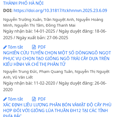
THÀNH PHỐ HÀ NỘI
DOI:
https://doi.org/10.31817/tckhnnvn.2025.23.6.09
Nguyễn Trường Xuân, Trần Nguyệt Anh, Nguyễn Hoàng
Minh, Nguyễn Thị Tâm, Đồng Thanh Mai
Ngày nhận bài: 14-01-2025 / Ngày duyệt đăng: 18-06-
2025 / Ngày xuất bản: 27-06-2025
Tóm tắt
PDF
NGHIÊN CỨU TUYỂN CHỌN MỘT SỐ DÒNGNGÔ NGỌT
PHỤC VỤ CHỌN TẠO GIỐNG NGÔ TRÁI CÂY DỰA TRÊN
KIỂU HÌNH VÀ CHỈ THỊ PHÂN TỬ
Nguyễn Trung Đức, Phạm Quang Tuân, Nguyễn Thị Nguyệt
Anh, Vũ Văn Liết
Ngày nhận bài: 11-02-2020 / Ngày duyệt đăng: 26-06-
2020
Tóm tắt
PDF
XÁC ĐỊNH LIỀU LƯỢNG PHÂN BÓN VÀMẬT ĐỘ CẤY PHÙ
HỢP ĐỐI VỚI GIỐNG LÚA THUẦN ĐH12 TẠI CÁC TỈNH
PHÍA BẮC