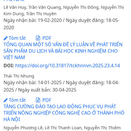
Lê Văn Huy, Trần Văn Quang, Nguyễn Thị Đông, Nguyễn Thị
Kim Dung, Trần Thị Huyền
Ngày nhận bài: 19-02-2020 / Ngày duyệt đăng: 18-05-
2020
Tóm tắt
PDF
TỔNG QUAN MỘT SỐ VẤN ĐỀ LÝ LUẬN VỀ PHÁT TRIỂN
SẢN PHẨM DU LỊCH VÀ BÀI HỌC KINH NGHIỆM CHO
VIỆT NAM
DOI:
https://doi.org/10.31817/tckhnnvn.2025.23.4.14
Thái Thị Nhung
Ngày nhận bài: 14-01-2025 / Ngày duyệt đăng: 18-04-
2025 / Ngày xuất bản: 30-04-2025
Tóm tắt
PDF
TĂNG CƯỜNG ĐÀO TẠO LAO ĐỘNG PHỤC VỤ PHÁT
TRIỂN NÔNG NGHIỆP CÔNG NGHỆ CAO Ở THÀNH PHỐ
HÀ NỘI
Nguyễn Phượng Lê, Lê Thị Thanh Loan, Nguyễn Thị Thiêm