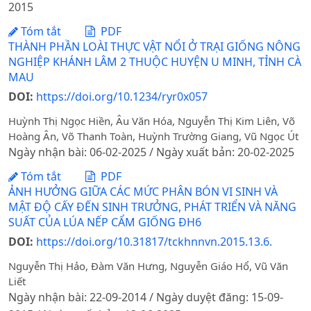
2015
Tóm tắt
PDF
THÀNH PHẦN LOÀI THỰC VẬT NỔI Ở TRẠI GIỐNG NÔNG
NGHIỆP KHÁNH LÂM 2 THUỘC HUYỆN U MINH, TỈNH CÀ
MAU
DOI:
https://doi.org/10.1234/ryr0x057
Huỳnh Thị Ngọc Hiền, Âu Văn Hóa, Nguyễn Thị Kim Liên, Võ
Hoàng Ân, Võ Thanh Toàn, Huỳnh Trường Giang, Vũ Ngọc Út
Ngày nhận bài: 06-02-2025 / Ngày xuất bản: 20-02-2025
Tóm tắt
PDF
ẢNH HƯỞNG GIỮA CÁC MỨC PHÂN BÓN VI SINH VÀ
MẬT ĐỘ CẤY ĐẾN SINH TRƯỞNG, PHÁT TRIỂN VÀ NĂNG
SUẤT CỦA LÚA NẾP CẨM GIỐNG ĐH6
DOI:
https://doi.org/10.31817/tckhnnvn.2015.13.6.
Nguyễn Thị Hảo, Đàm Văn Hưng, Nguyễn Giáo Hổ, Vũ Văn
Liết
Ngày nhận bài: 22-09-2014 / Ngày duyệt đăng: 15-09-