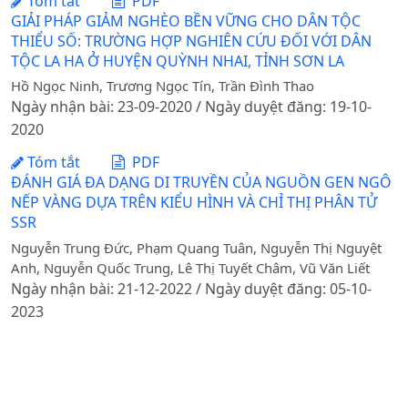
Tóm tắt
PDF
GIẢI PHÁP GIẢM NGHÈO BỀN VỮNG CHO DÂN TỘC
THIỂU SỐ: TRƯỜNG HỢP NGHIÊN CỨU ĐỐI VỚI DÂN
TỘC LA HA Ở HUYỆN QUỲNH NHAI, TỈNH SƠN LA
Hồ Ngọc Ninh, Trương Ngọc Tín, Trần Đình Thao
Ngày nhận bài: 23-09-2020 / Ngày duyệt đăng: 19-10-
2020
Tóm tắt
PDF
ĐÁNH GIÁ ĐA DẠNG DI TRUYỀN CỦA NGUỒN GEN NGÔ
NẾP VÀNG DỰA TRÊN KIỂU HÌNH VÀ CHỈ THỊ PHÂN TỬ
SSR
Nguyễn Trung Đức, Phạm Quang Tuân, Nguyễn Thị Nguyệt
Anh, Nguyễn Quốc Trung, Lê Thị Tuyết Châm, Vũ Văn Liết
Ngày nhận bài: 21-12-2022 / Ngày duyệt đăng: 05-10-
2023
Tóm tắt
PDF
SỰ SẴN SÀNG CHO PHÁT TRIỂN NHÂN LỰC TRÍ TUỆ
NHÂN TẠO CÓ ĐẠO ĐỨC TẠI VIỆT NAM