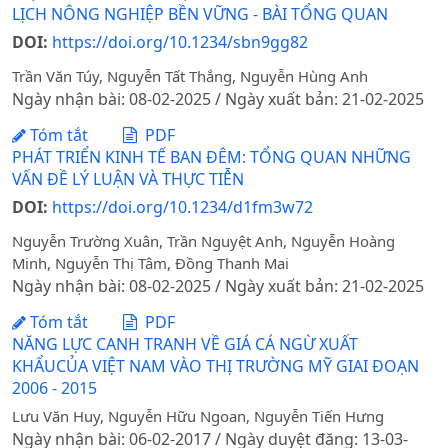
LỊCH NÔNG NGHIỆP BỀN VỮNG - BÀI TỔNG QUAN
DOI:
https://doi.org/10.1234/sbn9gg82
Trần Văn Túy, Nguyễn Tất Thắng, Nguyễn Hùng Anh
Ngày nhận bài: 08-02-2025 / Ngày xuất bản: 21-02-2025
Tóm tắt
PDF
PHÁT TRIỂN KINH TẾ BAN ĐÊM: TỔNG QUAN NHỮNG
VẤN ĐỀ LÝ LUẬN VÀ THỰC TIỄN
DOI:
https://doi.org/10.1234/d1fm3w72
Nguyễn Trường Xuân, Trần Nguyệt Anh, Nguyễn Hoàng
Minh, Nguyễn Thị Tâm, Đồng Thanh Mai
Ngày nhận bài: 08-02-2025 / Ngày xuất bản: 21-02-2025
Tóm tắt
PDF
NĂNG LỰC CANH TRANH VỀ GIÁ CÁ NGỪ XUẤT
KHẨUCỦA VIỆT NAM VÀO THỊ TRƯỜNG MỸ GIAI ĐOẠN
2006 - 2015
Lưu Văn Huy, Nguyễn Hữu Ngoan, Nguyễn Tiến Hưng
Ngày nhận bài: 06-02-2017 / Ngày duyệt đăng: 13-03-