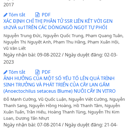
2017
Tóm tắt
PDF
XÁC ĐỊNH CHỈ THỊ PHÂN TỬ SSR LIÊN KẾT VỚI GEN
sh2VÀ su1TRÊN CÁC DÒNGNGÔ NGỌT TỰ PHỐI
Nguyễn Trung Đức, Nguyễn Quốc Trung, Phạm Quang Tuân,
Nguyễn Thị Nguyệt Anh, Phạm Thu Hằng, Phạm Xuân Hội,
Vũ Văn Liết
Ngày nhận bài: 09-08-2022 / Ngày duyệt đăng: 02-03-
2023
Tóm tắt
PDF
ẢNH HƯỞNG CỦA MỘT SỐ YẾU TỐ LÊN QUÁ TRÌNH
SINH TRƯỞNG VÀ PHÁT TRIỂN CỦA CÂY LAN GẤM
(Anoectochilus setaceus Blume) NUÔI CẤY IN VITRO
Đỗ Mạnh Cường, Vũ Quốc Luận, Nguyễn Việt Cường, Nguyễn
Thanh Sang, Nguyễn Hồng Hoàng, Hồ Thanh Tâm, Nguyễn
Xuân Tuấn, Trần Hiếu, Hoàng Thanh Tùng, Nguyễn Thị Kim
Loan, Dương Tấn Nhựt
Ngày nhận bài: 07-08-2014 / Ngày duyệt đăng: 21-04-