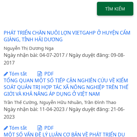
TÌM KIẾM
PHÁT TRIỂN CHĂN NUÔI LỢN VIETGAHP Ở HUYỆN CẨM
GIÀNG, TỈNH HẢI DƯƠNG
Nguyễn Thị Dương Nga
Ngày nhận bài: 04-07-2017 / Ngày duyệt đăng: 09-08-
2017
Tóm tắt
PDF
TỔNG QUAN MỘT SỐ TIẾP CẬN NGHIÊN CỨU VỀ KIỂM
SOÁT QUẢN TRỊ HỢP TÁC XÃ NÔNG NGHIỆP TRÊN THẾ
GIỚI VÀ KHẢ NĂNG ÁP DỤNG Ở VIỆT NAM
Trần Thế Cường, Nguyễn Hữu Nhuần, Trần Đình Thao
Ngày nhận bài: 11-04-2023 / Ngày duyệt đăng: 21-06-
2023
Tóm tắt
PDF
MỘT SỐ VẤN ĐỀ LÝ LUẬN CƠ BẢN VỀ PHÁT TRIỂN DU