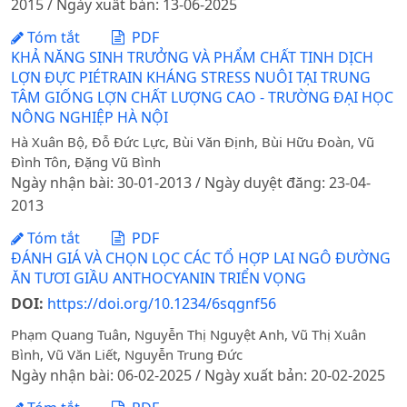
2015 / Ngày xuất bản: 13-06-2025
Tóm tắt
PDF
KHẢ NĂNG SINH TRƯỞNG VÀ PHẨM CHẤT TINH DỊCH
LỢN ĐỰC PIÉTRAIN KHÁNG STRESS NUÔI TẠI TRUNG
TÂM GIỐNG LỢN CHẤT LƯỢNG CAO - TRƯỜNG ĐẠI HỌC
NÔNG NGHIỆP HÀ NỘI
Hà Xuân Bộ, Đỗ Đức Lực, Bùi Văn Định, Bùi Hữu Đoàn, Vũ
Đình Tôn, Đặng Vũ Bình
Ngày nhận bài: 30-01-2013 / Ngày duyệt đăng: 23-04-
2013
Tóm tắt
PDF
ĐÁNH GIÁ VÀ CHỌN LỌC CÁC TỔ HỢP LAI NGÔ ĐƯỜNG
ĂN TƯƠI GIẦU ANTHOCYANIN TRIỂN VỌNG
DOI:
https://doi.org/10.1234/6sqgnf56
Phạm Quang Tuân, Nguyễn Thị Nguyệt Anh, Vũ Thị Xuân
Bình, Vũ Văn Liết, Nguyễn Trung Đức
Ngày nhận bài: 06-02-2025 / Ngày xuất bản: 20-02-2025