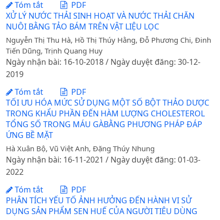
Tóm tắt
PDF
XỬ LÝ NƯỚC THẢI SINH HOẠT VÀ NƯỚC THẢI CHĂN
NUÔI BẰNG TẢO BÁM TRÊN VẬT LIỆU LỌC
Nguyễn Thị Thu Hà, Hồ Thị Thúy Hằng, Đỗ Phương Chi, Đinh
Tiến Dũng, Trịnh Quang Huy
Ngày nhận bài: 16-10-2018 / Ngày duyệt đăng: 30-12-
2019
Tóm tắt
PDF
TỐI ƯU HÓA MỨC SỬ DỤNG MỘT SỐ BỘT THẢO DƯỢC
TRONG KHẨU PHẦN ĐẾN HÀM LƯỢNG CHOLESTEROL
TỔNG SỐ TRONG MÁU GÀBẰNG PHƯƠNG PHÁP ĐÁP
ỨNG BỀ MẶT
Hà Xuân Bộ, Vũ Việt Anh, Đặng Thúy Nhung
Ngày nhận bài: 16-11-2021 / Ngày duyệt đăng: 01-03-
2022
Tóm tắt
PDF
PHÂN TÍCH YẾU TỐ ẢNH HƯỞNG ĐẾN HÀNH VI SỬ
DỤNG SẢN PHẨM SEN HUẾ CỦA NGƯỜI TIÊU DÙNG