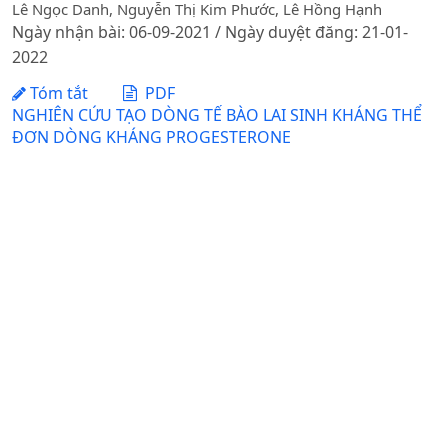
Lê Ngọc Danh, Nguyễn Thị Kim Phước, Lê Hồng Hạnh
Ngày nhận bài: 06-09-2021 / Ngày duyệt đăng: 21-01-
2022
Tóm tắt
PDF
NGHIÊN CỨU TẠO DÒNG TẾ BÀO LAI SINH KHÁNG THỂ
ĐƠN DÒNG KHÁNG PROGESTERONE
Nguyễn Thị Hải, Lê Văn Phan, Nguyễn Bá Mùi, Nguyễn
Hoàng Thịnh, Nguyễn Thị Phương Giang, Trần Hiệp, Cù Thị
Thiên Thu, Phạm Kim Đăng
Ngày nhận bài: 03-08-2019 / Ngày duyệt đăng: 30-09-
2019
Tóm tắt
PDF
VI KHUẨN Bacillussp. NỘI SINH PHÂN LẬP TỪ CỎ MẦN
TRẦU (Eleusine indica) CẢI THIỆN HIỆU QUẢ KHẢ NĂNG
LOẠI BỎ AMONI TRONG NƯỚC NUÔI TÔM
Đỗ Quang Trung, Trần Thị Tuyết Thu, Lưu Thế Anh
Ngày nhận bài: 03-08-2021 / Ngày duyệt đăng: 21-01-
2022