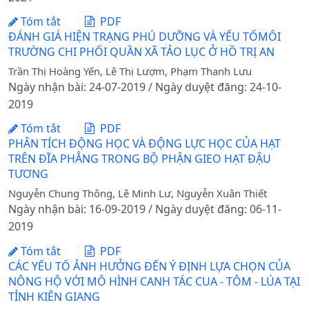
Tóm tắt
PDF
ĐÁNH GIÁ HIỆN TRẠNG PHÚ DƯỠNG VÀ YẾU TỐMÔI
TRƯỜNG CHI PHỐI QUẦN XÃ TẢO LỤC Ở HỒ TRỊ AN
Trần Thị Hoàng Yến, Lê Thị Lượm, Phạm Thanh Lưu
Ngày nhận bài: 24-07-2019 / Ngày duyệt đăng: 24-10-
2019
Tóm tắt
PDF
PHÂN TÍCH ĐỘNG HỌC VÀ ĐỘNG LỰC HỌC CỦA HẠT
TRÊN ĐĨA PHẲNG TRONG BỘ PHẬN GIEO HẠT ĐẬU
TƯƠNG
Nguyễn Chung Thông, Lê Minh Lư, Nguyễn Xuân Thiết
Ngày nhận bài: 16-09-2019 / Ngày duyệt đăng: 06-11-
2019
Tóm tắt
PDF
CÁC YẾU TỐ ẢNH HƯỞNG ĐẾN Ý ĐỊNH LỰA CHỌN CỦA
NÔNG HỘ VỚI MÔ HÌNH CANH TÁC CUA - TÔM - LÚA TẠI
TỈNH KIÊN GIANG