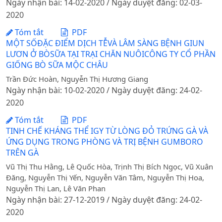
Ngày nhận bài: 14-02-2020 / Ngày duyệt đăng: 02-03-
2020
Tóm tắt
PDF
MỘT SỐĐẶC ĐIỂM DỊCH TỄVÀ LÂM SÀNG BỆNH GIUN
LƯƠN Ở BÒSỮA TẠI TRẠI CHĂN NUÔICÔNG TY CỔ PHẦN
GIỐNG BÒ SỮA MỘC CHÂU
Trần Đức Hoàn, Nguyễn Thị Hương Giang
Ngày nhận bài: 10-02-2020 / Ngày duyệt đăng: 24-02-
2020
Tóm tắt
PDF
TINH CHẾ KHÁNG THỂ IGY TỪ LÒNG ĐỎ TRỨNG GÀ VÀ
ỨNG DỤNG TRONG PHÒNG VÀ TRỊ BỆNH GUMBORO
TRÊN GÀ
Vũ Thị Thu Hằng, Lê Quốc Hòa, Trịnh Thị Bích Ngọc, Vũ Xuân
Đăng, Nguyễn Thị Yến, Nguyễn Văn Tâm, Nguyễn Thị Hoa,
Nguyễn Thị Lan, Lê Văn Phan
Ngày nhận bài: 27-12-2019 / Ngày duyệt đăng: 24-02-
2020