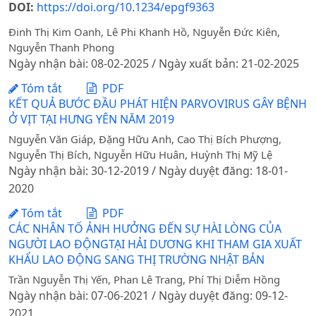
DOI:
https://doi.org/10.1234/epgf9363
Đinh Thị Kim Oanh, Lê Phi Khanh Hồ, Nguyễn Đức Kiên,
Nguyễn Thanh Phong
Ngày nhận bài: 08-02-2025 / Ngày xuất bản: 21-02-2025
Tóm tắt
PDF
KẾT QUẢ BƯỚC ĐẦU PHÁT HIỆN PARVOVIRUS GÂY BỆNH
Ở VỊT TẠI HƯNG YÊN NĂM 2019
Nguyễn Văn Giáp, Đặng Hữu Anh, Cao Thị Bích Phượng,
Nguyễn Thị Bích, Nguyễn Hữu Huân, Huỳnh Thị Mỹ Lệ
Ngày nhận bài: 30-12-2019 / Ngày duyệt đăng: 18-01-
2020
Tóm tắt
PDF
CÁC NHÂN TỐ ẢNH HƯỞNG ĐẾN SỰ HÀI LÒNG CỦA
NGƯỜI LAO ĐỘNGTẠI HẢI DƯƠNG KHI THAM GIA XUẤT
KHẨU LAO ĐỘNG SANG THỊ TRƯỜNG NHẬT BẢN
Trần Nguyễn Thị Yến, Phan Lê Trang, Phí Thị Diễm Hồng
Ngày nhận bài: 07-06-2021 / Ngày duyệt đăng: 09-12-
2021