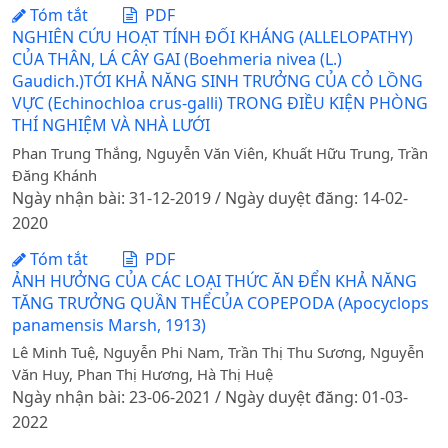
Tóm tắt
PDF
NGHIÊN CỨU HOẠT TÍNH ĐỐI KHÁNG (ALLELOPATHY)
CỦA THÂN, LÁ CÂY GAI (Boehmeria nivea (L.)
Gaudich.)TỚI KHẢ NĂNG SINH TRƯỞNG CỦA CỎ LỒNG
VỰC (Echinochloa crus-galli) TRONG ĐIỀU KIỆN PHÒNG
THÍ NGHIỆM VÀ NHÀ LƯỚI
Phan Trung Thắng, Nguyễn Văn Viên, Khuất Hữu Trung, Trần
Đăng Khánh
Ngày nhận bài: 31-12-2019 / Ngày duyệt đăng: 14-02-
2020
Tóm tắt
PDF
ẢNH HƯỞNG CỦA CÁC LOẠI THỨC ĂN ĐỂN KHẢ NĂNG
TĂNG TRƯỞNG QUẦN THỂCỦA COPEPODA (Apocyclops
panamensis Marsh, 1913)
Lê Minh Tuệ, Nguyễn Phi Nam, Trần Thị Thu Sương, Nguyễn
Văn Huy, Phan Thị Hương, Hà Thị Huệ
Ngày nhận bài: 23-06-2021 / Ngày duyệt đăng: 01-03-
2022