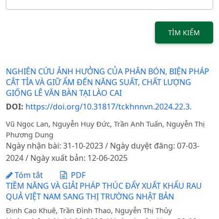
TÌM KIẾM
NGHIÊN CỨU ẢNH HƯỞNG CỦA PHÂN BÓN, BIỆN PHÁP
CẮT TỈA VÀ GIỮ ẨM ĐẾN NĂNG SUẤT, CHẤT LƯỢNG
GIỐNG LÊ VĂN BÀN TẠI LÀO CAI
DOI:
https://doi.org/10.31817/tckhnnvn.2024.22.3.
Vũ Ngọc Lan, Nguyễn Huy Đức, Trần Anh Tuấn, Nguyễn Thị
Phương Dung
Ngày nhận bài: 31-10-2023 / Ngày duyệt đăng: 07-03-
2024 / Ngày xuất bản: 12-06-2025
Tóm tắt
PDF
TIỀM NĂNG VÀ GIẢI PHÁP THÚC ĐẨY XUẤT KHẨU RAU
QUẢ VIỆT NAM SANG THỊ TRƯỜNG NHẬT BẢN
Đinh Cao Khuê, Trần Đình Thao, Nguyễn Thị Thủy