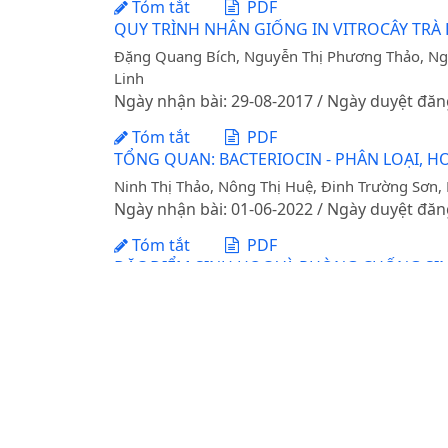
Tóm tắt
PDF
QUY TRÌNH NHÂN GIỐNG IN VITROCÂY TRÀ H
Đặng Quang Bích, Nguyễn Thị Phương Thảo, Ngu
Linh
Ngày nhận bài: 29-08-2017 / Ngày duyệt đăn
Tóm tắt
PDF
TỔNG QUAN: BACTERIOCIN - PHÂN LOẠI, 
Ninh Thị Thảo, Nông Thị Huệ, Đinh Trường Sơn
Ngày nhận bài: 01-06-2022 / Ngày duyệt đăn
Tóm tắt
PDF
ĐẶC ĐIỂM SINH HỌC VÀ PHÒNG CHỐNG SINH
Lê Thị Loan, Nguyễn Tuấn Vũ, Vũ Đăng Toàn, N
Ngày nhận bài: 10-05-2023 / Ngày duyệt đăn
Tóm tắt
PDF
PHÂN LẬP VÀ NGHIÊN CỨU ĐẶC ĐIỂM SINH 
HƯNG YÊN
DOI:
https://doi.org/10.31817/tckhnnvn.2024