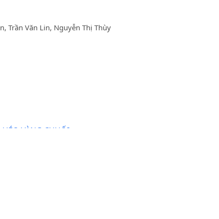
, Trần Văn Lin, Nguyễn Thị Thùy
H HÉO VÀNG CHUỐI
H CHẾT KHÔ CÀNH TRÊN NHO TẠI HÀ NỘI VÀ