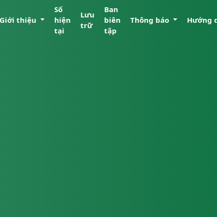
Số
Ban
Lưu
Giới thiệu
hiện
biên
Thông báo
Hướng 
trữ
tại
tập