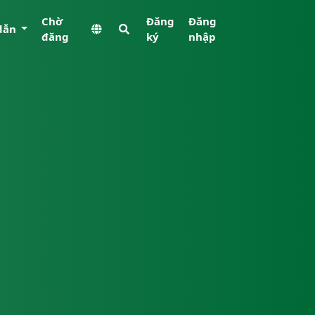
Chờ
Đăng
Đăng
dẫn
đăng
ký
nhập