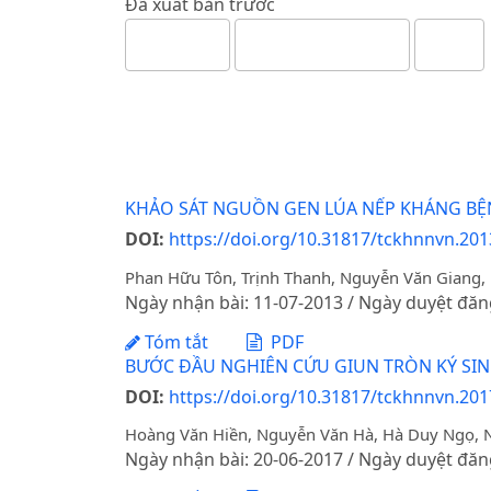
Đã xuất bản trước
KHẢO SÁT NGUỒN GEN LÚA NẾP KHÁNG BỆN
DOI:
https://doi.org/10.31817/tckhnnvn.2013
Phan Hữu Tôn, Trịnh Thanh, Nguyễn Văn Giang,
Ngày nhận bài: 11-07-2013 / Ngày duyệt đăn
Tóm tắt
PDF
BƯỚC ĐẦU NGHIÊN CỨU GIUN TRÒN KÝ SIN
DOI:
https://doi.org/10.31817/tckhnnvn.201
Hoàng Văn Hiền, Nguyễn Văn Hà, Hà Duy Ngọ,
Ngày nhận bài: 20-06-2017 / Ngày duyệt đăn