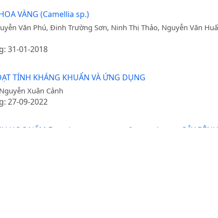
OA VÀNG (Camellia sp.)
yễn Văn Phú, Đinh Trường Sơn, Ninh Thị Thảo, Nguyễn Văn Huấn
g: 31-01-2018
HOẠT TÍNH KHÁNG KHUẨN VÀ ỨNG DỤNG
, Nguyễn Xuân Cảnh
g: 27-09-2022
 HỌC NẤM Fusarium oxysporum f. sp. cubense GÂY BỆN
guyễn Đức Huy
g: 29-06-2023
HỌC CỦA CHỦNG NẤM Lasiodiplodia theobromae GÂY BỆN
.22.1.