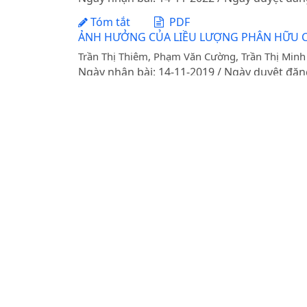
Tóm tắt
PDF
ẢNH HƯỞNG CỦA LIỀU LƯỢNG PHÂN HỮU CƠ
Trần Thị Thiêm, Phạm Văn Cường, Trần Thị Minh
Ngày nhận bài: 14-11-2019 / Ngày duyệt đăn
Tóm tắt
PDF
ĐA DẠNG DI TRUYỀN VÀ KHẢ NĂNG KẾT HỢP
Nguyễn Thị Nguyệt Anh, Phạm Quang Tuân, Vũ V
Ngày nhận bài: 30-05-2018 / Ngày duyệt đăn
Tóm tắt
PDF
Bổ sung dầu và nitơ phi protein vào khẩu p
Tran Hiep, Dang Vu Hoa, Pham Kim Dang, Nguy
Ngày nhận bài: 09-10-2015 / Ngày duyệt đăn
Tóm tắt
PDF
TÌNH HÌNH THỰC HIỆN QUY ĐỊNH VỀ QUẢN
HỒNG
DOI:
https://doi.org/10.31817/tckhnnvn.2013