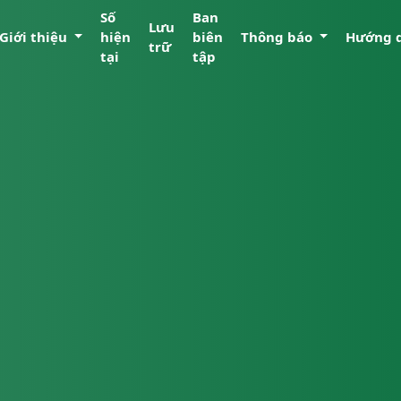
Số
Ban
Lưu
Giới thiệu
hiện
biên
Thông báo
Hướng 
trữ
tại
tập