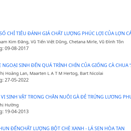
 CHỈ TIÊU ĐÁNH GIÁ CHẤT LƯỢNG PHÚC LỢI CỦA LỢN CÁI
m Kim Đăng, Vũ Tiến Việt Dũng, Chetana Mirle, Vũ Đình Tôn
g: 09-08-2017
E NGOẠI SINH ĐẾN QUÁ TRÌNH CHÍN CỦA GIỐNG CÀ CHUA 
hị Hoàng Lan, Maarten L A T M Hertog, Bart Nicolai
g: 27-05-2022
VI SINH VẬT TRONG CHĂN NUÔI GÀ ĐẺ TRỨNG LƯƠNG P
Thị Hường
g: 19-04-2013
HUN ĐẾNCHẤT LƯỢNG BỘT CHÈ XANH - LÁ SEN HÒA TAN