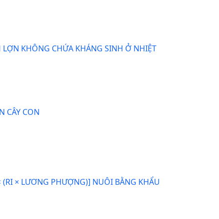
H LỢN KHÔNG CHỨA KHÁNG SINH Ở NHIỆT
N CÂY CON
 × (RI × LƯƠNG PHƯỢNG)] NUÔI BẰNG KHẨU