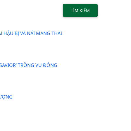
TÌM KIẾM
 HẬU BỊ VÀ NÁI MANG THAI
‘SAVIOR’ TRỒNG VỤ ĐÔNG
HƯỢNG