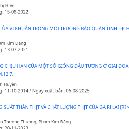
hị Hiền
g: 15-08-2022
N CỦA VI KHUẨN TRONG MÔI TRƯỜNG BẢO QUẢN TINH DỊC
Phạm Kim Đăng
g: 13-07-2021
 CHỊU HẠN CỦA MỘT SỐ GIỐNG ĐẬU TƯƠNG Ở GIAI ĐOẠ
.12.7.
nh Huyền
g: 11-10-2014 / Ngày xuất bản: 06-08-2025
SUẤT THÂN THỊT VÀ CHẤT LƯỢNG THỊT CỦA GÀ RI LAI [RI
ễn Thương Thương, Phạm Kim Đăng
g: 20-11-2023