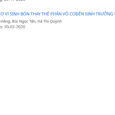
 VI SINH BÓN THAY THẾ PHÂN VÔ CƠĐẾN SINH TRƯỞNG 
 Hằng, Bùi Ngọc Tấn, Hà Thị Quỳnh
g: 20-02-2020
 VỀ NĂNG SUẤT, CHẤT LƯỢNG CỦA CÁC DÒNG DƯA THƠM (
ăn Liết, Nguyễn Trung Đức, Đoàn Thị Yến
g: 21-09-2018
hần để giảm phát thải khí mêtan của bò sinh trưởng
en Ngọc Bang, Nguyen Xuan Trach
g: 04-01-2016
 LÝ KINH DOANH THUỐC BẢO VỆ THỰC VẬT TRONG SẢN XUẤ
.11.1.