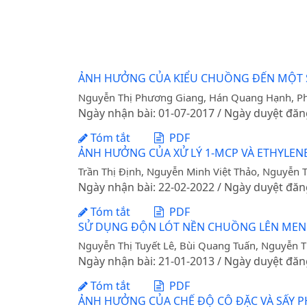
ẢNH HƯỞNG CỦA KIỂU CHUỒNG ĐẾN MỘT SỐ
Nguyễn Thị Phương Giang, Hán Quang Hạnh, Phạ
Ngày nhận bài: 01-07-2017 / Ngày duyệt đăn
Tóm tắt
PDF
ẢNH HƯỞNG CỦA XỬ LÝ 1-MCP VÀ ETHYLEN
Trần Thị Định, Nguyễn Minh Việt Thảo, Nguyễn T
Ngày nhận bài: 22-02-2022 / Ngày duyệt đăn
Tóm tắt
PDF
SỬ DỤNG ĐỘN LÓT NỀN CHUỒNG LÊN MEN 
Nguyễn Thị Tuyết Lê, Bùi Quang Tuấn, Nguyễn 
Ngày nhận bài: 21-01-2013 / Ngày duyệt đăn
Tóm tắt
PDF
ẢNH HƯỞNG CỦA CHẾ ĐỘ CÔ ĐẶC VÀ SẤY P