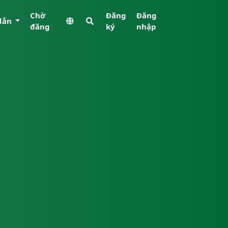
Chờ
Đăng
Đăng
dẫn
đăng
ký
nhập