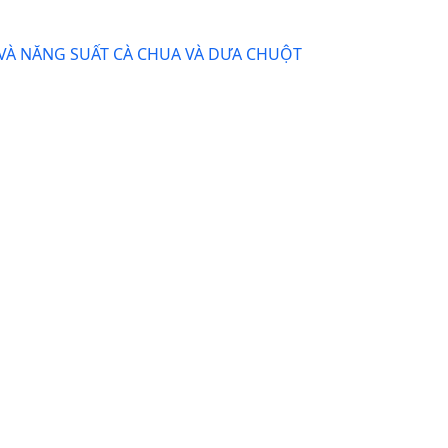
VÀ NĂNG SUẤT CÀ CHUA VÀ DƯA CHUỘT
Cucumis meloL.)
T RAU TẠI CÁC TỈNH ĐỒNG BẰNG SÔNG