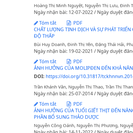
Hoàng Thị Minh Nguyệt, Nguyễn Thị Lưu, Đinh T
Ngày nhận bài: 12-07-2022 / Ngày duyệt đăn
Tóm tắt
PDF
CHẤT LƯỢNG TINH DỊCH VÀ SỰ PHÁT TRIỂ
ĐỘ THẤP
Bùi Huy Doanh, Đinh Thị Yên, Đặng Thái Hải, 
Ngày nhận bài: 19-02-2021 / Ngày duyệt đăn
Tóm tắt
PDF
ẢNH HƯỞNG CỦA MOLIPĐEN ĐẾN KHẢ NĂNG
DOI:
https://doi.org/10.31817/tckhnnvn.2014
Trần Khánh Vân, Nguyễn Thị Thao, Trần Thị Tha
Ngày nhận bài: 25-07-2014 / Ngày duyệt đăn
Tóm tắt
PDF
ẢNH HƯỞNG CỦA TUỔI GIẾT THỊT ĐẾN NĂNG 
PHẦN BỔ SUNG THẢO DƯỢC
Nguyễn Công Oánh, Nguyễn Thị Phương, Nguy
Ngày nhận bài: 14-11-2022 / Ngày duyệt đăn