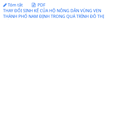
Tóm tắt
PDF
THAY ĐỔI SINH KẾ CỦA HỘ NÔNG DÂN VÙNG VEN
THÀNH PHỐ NAM ĐỊNH TRONG QUÁ TRÌNH ĐÔ THỊ
HÓA
Lê Ánh Dương, Phạm Thị Mỹ Dung
Ngày nhận bài: 09-01-2017 / Ngày duyệt đăng: 27-04-
2017
Tóm tắt
PDF
TỔNG QUAN ỨNG DỤNG CỦA ChatGPT TRONG LÂM
SÀNG, ĐÀO TẠO VÀ NGHIÊN CỨU THÚ Y: TRIỂN VỌNG
VÀ HẠN CHẾ
DOI:
https://doi.org/10.31817/tckhnnvn.2025.23.8.12
Nguyễn Vũ Sơn, Vũ Văn Phong, Nguyễn Lan Hương, Nguyễn
Thị Hương Giang, Hoàng Minh, Lê Thị Dung, Nguyễn Thị
Minh, Trần Đức Hà, Triệu Trung Thành, Võ Văn Hải, Vương
Tuấn Phong, Phương Anh, Nguyễn Thị Thanh Tâm, Nguyễn
Việt Hoàng, Vũ Tuấn Anh
Ngày nhận bài: 12-02-2025 / Ngày duyệt đăng: 11-07-