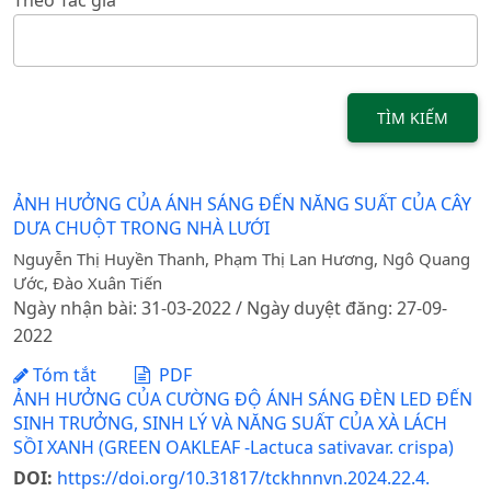
TÌM KIẾM
ẢNH HƯỞNG CỦA ÁNH SÁNG ĐẾN NĂNG SUẤT CỦA CÂY
DƯA CHUỘT TRONG NHÀ LƯỚI
Nguyễn Thị Huyền Thanh, Phạm Thị Lan Hương, Ngô Quang
Ước, Đào Xuân Tiến
Ngày nhận bài: 31-03-2022 / Ngày duyệt đăng: 27-09-
2022
Tóm tắt
PDF
ẢNH HƯỞNG CỦA CƯỜNG ĐỘ ÁNH SÁNG ĐÈN LED ĐẾN
SINH TRƯỞNG, SINH LÝ VÀ NĂNG SUẤT CỦA XÀ LÁCH
SỒI XANH (GREEN OAKLEAF -Lactuca sativavar. crispa)
DOI:
https://doi.org/10.31817/tckhnnvn.2024.22.4.