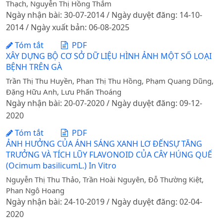
Thạch, Nguyễn Thị Hồng Thắm
Ngày nhận bài: 30-07-2014 / Ngày duyệt đăng: 14-10-
2014 / Ngày xuất bản: 06-08-2025
Tóm tắt
PDF
XÂY DỰNG BỘ CƠ SỞ DỮ LIỆU HÌNH ẢNH MỘT SỐ LOẠI
BỆNH TRÊN GÀ
Trần Thị Thu Huyền, Phan Thị Thu Hồng, Phạm Quang Dũng,
Đặng Hữu Anh, Lưu Phấn Thoáng
Ngày nhận bài: 20-07-2020 / Ngày duyệt đăng: 09-12-
2020
Tóm tắt
PDF
ẢNH HƯỞNG CỦA ÁNH SÁNG XANH LƠ ĐẾNSỰ TĂNG
TRƯỞNG VÀ TÍCH LŨY FLAVONOID CỦA CÂY HÚNG QUẾ
(Ocimum basilicumL.) In Vitro
Nguyễn Thị Thu Thảo, Trần Hoài Nguyên, Đỗ Thường Kiệt,
Phan Ngô Hoang
Ngày nhận bài: 24-10-2019 / Ngày duyệt đăng: 02-04-
2020