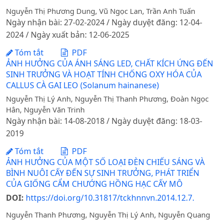
Nguyễn Thị Phương Dung, Vũ Ngọc Lan, Trần Anh Tuấn
Ngày nhận bài: 27-02-2024 / Ngày duyệt đăng: 12-04-
2024 / Ngày xuất bản: 12-06-2025
Tóm tắt
PDF
ẢNH HƯỞNG CỦA ÁNH SÁNG LED, CHẤT KÍCH ỨNG ĐẾN
SINH TRƯỞNG VÀ HOẠT TÍNH CHỐNG OXY HÓA CỦA
CALLUS CÀ GAI LEO (Solanum hainanese)
Nguyễn Thị Lý Anh, Nguyễn Thị Thanh Phương, Đoàn Ngọc
Hân, Nguyễn Văn Trinh
Ngày nhận bài: 14-08-2018 / Ngày duyệt đăng: 18-03-
2019
Tóm tắt
PDF
ẢNH HƯỞNG CỦA MỘT SỐ LOẠI ĐÈN CHIẾU SÁNG VÀ
BÌNH NUÔI CẤY ĐẾN SỰ SINH TRƯỞNG, PHÁT TRIỂN
CỦA GIỐNG CẨM CHƯỚNG HỒNG HẠC CẤY MÔ
DOI:
https://doi.org/10.31817/tckhnnvn.2014.12.7.
Nguyễn Thanh Phương, Nguyễn Thị Lý Anh, Nguyễn Quang