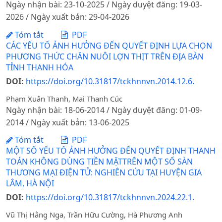
Ngày nhận bài: 23-10-2025 / Ngày duyệt đăng: 19-03-
2026 / Ngày xuất bản: 29-04-2026
Tóm tắt
PDF
CÁC YẾU TỐ ẢNH HƯỞNG ĐẾN QUYẾT ĐỊNH LỰA CHỌN
PHƯƠNG THỨC CHĂN NUÔI LỢN THỊT TRÊN ĐỊA BÀN
TỈNH THANH HÓA
DOI:
https://doi.org/10.31817/tckhnnvn.2014.12.6.
Phạm Xuân Thanh, Mai Thanh Cúc
Ngày nhận bài: 18-06-2014 / Ngày duyệt đăng: 01-09-
2014 / Ngày xuất bản: 13-06-2025
Tóm tắt
PDF
MỘT SỐ YẾU TỐ ẢNH HƯỞNG ĐẾN QUYẾT ĐỊNH THANH
TOÁN KHÔNG DÙNG TIỀN MẶTTRÊN MỘT SỐ SÀN
THƯƠNG MẠI ĐIỆN TỬ: NGHIÊN CỨU TẠI HUYỆN GIA
LÂM, HÀ NỘI
DOI:
https://doi.org/10.31817/tckhnnvn.2024.22.1.
Vũ Thị Hằng Nga, Trần Hữu Cường, Hà Phương Anh