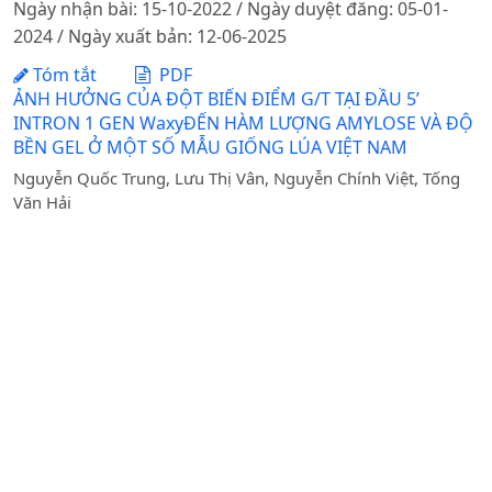
Ngày nhận bài: 15-10-2022 / Ngày duyệt đăng: 05-01-
2024 / Ngày xuất bản: 12-06-2025
Tóm tắt
PDF
ẢNH HƯỞNG CỦA ĐỘT BIẾN ĐIỂM G/T TẠI ĐẦU 5’
INTRON 1 GEN WaxyĐẾN HÀM LƯỢNG AMYLOSE VÀ ĐỘ
BỀN GEL Ở MỘT SỐ MẪU GIỐNG LÚA VIỆT NAM
Nguyễn Quốc Trung, Lưu Thị Vân, Nguyễn Chính Việt, Tống
Văn Hải
Ngày nhận bài: 10-06-2020 / Ngày duyệt đăng: 21-01-
2021
Tóm tắt
PDF
NHỮNG YẾU TỐ ẢNH HƯỞNG ĐẾN LỰA CHỌN GIẢI
PHÁP SINH KẾ BỀN VỮNG CỦA NÔNG DÂN: NGHIÊN
CỨU TRƯỜNG HỢP TẠI AN GIANG
DOI:
https://doi.org/10.31817/tckhnnvn.2022.20.11.
Nguyễn Minh Quang, Nguyễn Phạm ngọc Thiện, Huỳnh Thị
Ngọc Thoa, Trần Thị Minh Thơ, Lê Minh Hiếu, Trần Thanh Tâm
Ngày nhận bài: 05-09-2022 / Ngày duyệt đăng: 22-11-