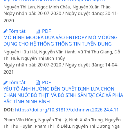
Nguyễn Thị Lan, Ngọc Minh Châu, Nguyễn Xuân Thảo
Ngày nhận bài: 20-07-2020 / Ngày duyệt đăng: 30-11-
2020
Tóm tắt
PDF
MÔ HÌNH MOORA DỰA VÀO ENTROPY MỜ MỚIỨNG
DỤNG CHO HỆ THỐNG THÔNG TIN TUYỂN DỤNG
Nguyễn Hữu Hải, Nguyễn Văn Hạnh, Vũ Thị Thu Giang, Đỗ
Thị Huệ, Nguyễn Thị Bích Thủy
Ngày nhận bài: 20-07-2020 / Ngày duyệt đăng: 14-04-
2021
Tóm tắt
PDF
YẾU TỐ ẢNH HƯỞNG ĐẾN QUYẾT ĐỊNH LỰA CHỌN
CHĂN NUÔI BÒ THỊT VÀ BÒ SINH SẢN TẠI CÁC XÃ PHÍA
BẮC TỈNH NINH BÌNH
DOI:
https://doi.org/10.31817/tckhnnvn.2026.24.4.11
Phạm Văn Hùng, Nguyễn Thị Lý, Ninh Xuân Trung, Nguyễn
Thị Thu Huyền, Phạm Thị Tô Diệu, Nguyễn Thị Dương Nga