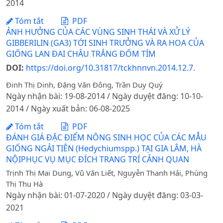
2014
Tóm tắt
PDF
ẢNH HƯỞNG CỦA CÁC VÙNG SINH THÁI VÀ XỬ LÝ
GIBBERILIN (GA3) TỚI SINH TRƯỞNG VÀ RA HOA CỦA
GIỐNG LAN ĐAI CHÂU TRẮNG ĐỐM TÍM
DOI:
https://doi.org/10.31817/tckhnnvn.2014.12.7.
Đinh Thị Dinh, Đặng Văn Đông, Trần Duy Quý
Ngày nhận bài: 19-08-2014 / Ngày duyệt đăng: 10-10-
2014 / Ngày xuất bản: 06-08-2025
Tóm tắt
PDF
ĐÁNH GIÁ ĐẶC ĐIỂM NÔNG SINH HỌC CỦA CÁC MẪU
GIỐNG NGẢI TIÊN (Hedychiumspp.) TẠI GIA LÂM, HÀ
NỘIPHỤC VỤ MỤC ĐÍCH TRANG TRÍ CẢNH QUAN
Trịnh Thị Mai Dung, Vũ Văn Liết, Nguyễn Thanh Hải, Phùng
Thị Thu Hà
Ngày nhận bài: 01-07-2020 / Ngày duyệt đăng: 03-03-
2021