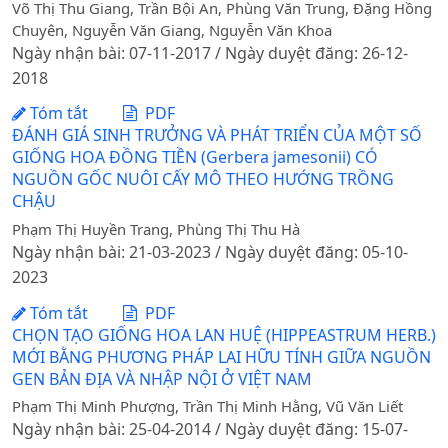
Võ Thị Thu Giang, Trần Bội An, Phùng Văn Trung, Đặng Hồng
Chuyên, Nguyễn Văn Giang, Nguyễn Văn Khoa
Ngày nhận bài: 07-11-2017 / Ngày duyệt đăng: 26-12-
2018
Tóm tắt
PDF
ĐÁNH GIÁ SINH TRƯỞNG VÀ PHÁT TRIỂN CỦA MỘT SỐ
GIỐNG HOA ĐỒNG TIỀN (Gerbera jamesonii) CÓ
NGUỒN GỐC NUÔI CẤY MÔ THEO HƯỚNG TRỒNG
CHẬU
Phạm Thị Huyền Trang, Phùng Thị Thu Hà
Ngày nhận bài: 21-03-2023 / Ngày duyệt đăng: 05-10-
2023
Tóm tắt
PDF
CHỌN TẠO GIỐNG HOA LAN HUỆ (HIPPEASTRUM HERB.)
MỚI BẰNG PHƯƠNG PHÁP LAI HỮU TÍNH GIỮA NGUỒN
GEN BẢN ĐỊA VÀ NHẬP NỘI Ở VIỆT NAM
Phạm Thị Minh Phượng, Trần Thị Minh Hằng, Vũ Văn Liết
Ngày nhận bài: 25-04-2014 / Ngày duyệt đăng: 15-07-