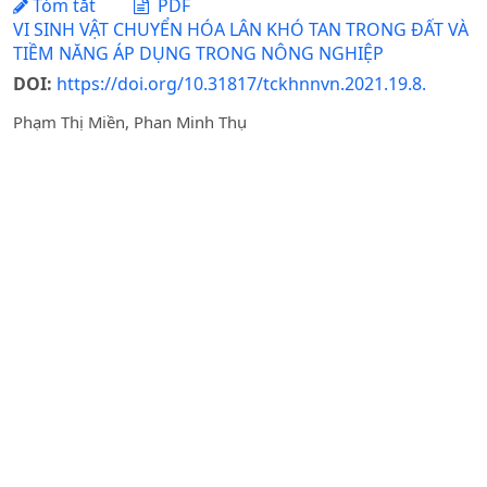
Tóm tắt
PDF
VI SINH VẬT CHUYỂN HÓA LÂN KHÓ TAN TRONG ĐẤT VÀ
TIỀM NĂNG ÁP DỤNG TRONG NÔNG NGHIỆP
DOI:
https://doi.org/10.31817/tckhnnvn.2021.19.8.
Phạm Thị Miền, Phan Minh Thụ
Ngày nhận bài: 02-02-2021 / Ngày duyệt đăng: 04-06-
2021 / Ngày xuất bản: 03-07-2025
Tóm tắt
PDF
ĐÁNH GIÁ THỰC TRẠNG VÀ ĐỊNH HƯỚNG SỬ DỤNG
ĐẤT NÔNG NGHIỆP TRONG ĐIỀU KIỆN PHÁT TRIỂN
CÔNG NGHIỆP HOÁ VÀ ĐÔ THỊ HOÁ Ở TỈNH BẮC NINH
Nguyễn Xuân Thanh, Đỗ Nguyên Hải
Ngày nhận bài: 05-12-2018 / Ngày duyệt đăng: 25-01-
2019
Tóm tắt
PDF
ẢNH HƯỞNG CỦA CHẤT ĐIỀU TIẾT SINH TRƯỞNG THỰC
VẬT VÀ CHẤT KHOÁNG VI LƯỢNG ĐẾN SINH TRƯỞNG VÀ
RA HOA IN VITROỞ CÂY HOA HỒNG