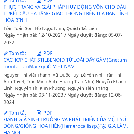
Tóm tắt
PDF
THỰC TRẠNG VÀ GIẢI PHÁP HUY ĐỘNG VỐN CHO ĐẦU
TƯKẾT CẤU HẠ TẦNG GIAO THÔNG TRÊN ĐỊA BÀN TỈNH
HÒA BÌNH
Trần Tuấn Sơn, Hồ Ngọc Ninh, Quách Tất Liêm
Ngày nhận bài: 12-10-2021 / Ngày duyệt đăng: 05-07-
2022
Tóm tắt
PDF
CÁCHỢP CHẤT STILBENOID TỪ LOÀI DÂY GẮM(Gnetum
montanumMarkgr.)Ở VIỆT NAM
Nguyễn Thị Việt Thanh, Vũ QuốcHuy, Lê Yến Nhi, Trần Thị
Ánh Tuyết, Trần Minh Anh, Hoàng Trần Như, Nguyễn Khánh
Linh, Nguyễn Thị Kim Phượng, Nguyễn Tiến Thắng
Ngày nhận bài: 03-11-2023 / Ngày duyệt đăng: 12-06-
2024
Tóm tắt
PDF
ĐÁNH GIÁ SINH TRƯỞNG VÀ PHÁT TRIỂN CỦA MỘT SỐ
DÒNG/GIỐNG HOA HIÊN(Hemerocallissp.)TẠI GIA LÂM,
HÀ NỘI