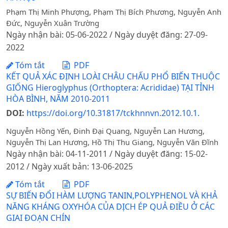
Phạm Thị Minh Phượng, Phạm Thị Bích Phương, Nguyễn Anh
Đức, Nguyễn Xuân Trường
Ngày nhận bài: 05-06-2022 / Ngày duyệt đăng: 27-09-
2022
Tóm tắt
PDF
KẾT QUẢ XÁC ĐỊNH LOÀI CHÂU CHẤU PHỔ BIẾN THUỘC
GIỐNG Hieroglyphus (Orthoptera: Acrididae) TẠI TỈNH
HÒA BÌNH, NĂM 2010-2011
DOI:
https://doi.org/10.31817/tckhnnvn.2012.10.1.
Nguyễn Hồng Yến, Đinh Đại Quang, Nguyễn Lan Hương,
Nguyễn Thị Lan Hương, Hồ Thị Thu Giang, Nguyễn Văn Đĩnh
Ngày nhận bài: 04-11-2011 / Ngày duyệt đăng: 15-02-
2012 / Ngày xuất bản: 13-06-2025
Tóm tắt
PDF
SỰ BIẾN ĐỔI HÀM LƯỢNG TANIN,POLYPHENOL VÀ KHẢ
NĂNG KHÁNG OXYHÓA CỦA DỊCH ÉP QUẢ ĐIỀU Ở CÁC
GIAI ĐOẠN CHÍN