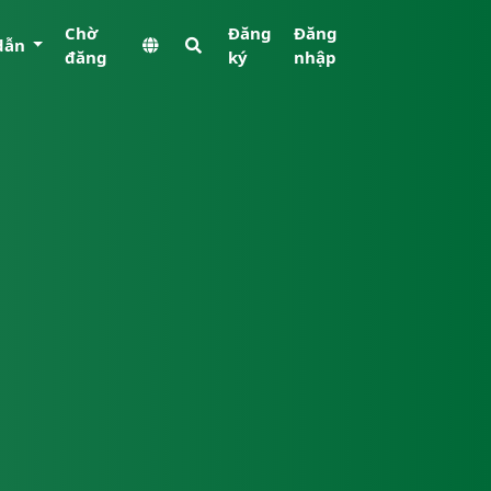
Chờ
Đăng
Đăng
dẫn
đăng
ký
nhập