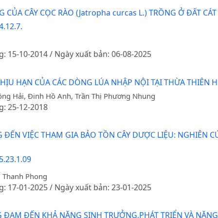
 CỦA CÂY CỌC RÀO (Jatropha curcas L.) TRỒNG Ở ĐẤT C
.12.7.
g: 15-10-2014 / Ngày xuất bản: 06-08-2025
HỊU HẠN CỦA CÁC DÒNG LÚA NHẬP NỘI TẠI THỪA THIÊN 
ồng Hải, Đinh Hồ Anh, Trần Thị Phương Nhung
g: 25-12-2018
G ĐẾN VIỆC THAM GIA BẢO TỒN CÂY DƯỢC LIỆU: NGHIÊN 
5.23.1.09
n Thanh Phong
g: 17-01-2025 / Ngày xuất bản: 23-01-2025
ĐẠM ĐẾN KHẢ NĂNG SINH TRƯỞNG,PHÁT TRIỂN VÀ NĂNG S