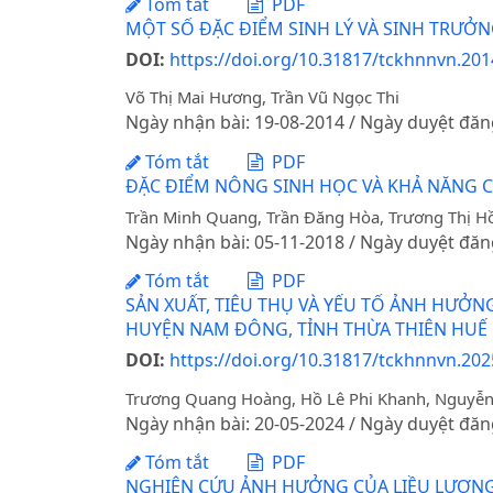
Tóm tắt
PDF
MỘT SỐ ĐẶC ĐIỂM SINH LÝ VÀ SINH TRƯỞNG
DOI:
https://doi.org/10.31817/tckhnnvn.2014
Võ Thị Mai Hương, Trần Vũ Ngọc Thi
Ngày nhận bài: 19-08-2014 / Ngày duyệt đăn
Tóm tắt
PDF
ĐẶC ĐIỂM NÔNG SINH HỌC VÀ KHẢ NĂNG C
Trần Minh Quang, Trần Đăng Hòa, Trương Thị H
Ngày nhận bài: 05-11-2018 / Ngày duyệt đăn
Tóm tắt
PDF
SẢN XUẤT, TIÊU THỤ VÀ YẾU TỐ ẢNH HƯỞN
HUYỆN NAM ĐÔNG, TỈNH THỪA THIÊN HUẾ
DOI:
https://doi.org/10.31817/tckhnnvn.202
Trương Quang Hoàng, Hồ Lê Phi Khanh, Nguyễ
Ngày nhận bài: 20-05-2024 / Ngày duyệt đăn
Tóm tắt
PDF
NGHIÊN CỨU ẢNH HƯỞNG CỦA LIỀU LƯỢNG 