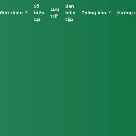
Số
Ban
Lưu
Giới thiệu
hiện
biên
Thông báo
Hướng 
trữ
tại
tập