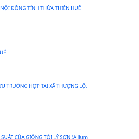
ÁT NỘI ĐỒNG TỈNH THỪA THIÊN HUẾ
HUẾ
CỨU TRƯỜNG HỢP TẠI XÃ THƯỢNG LỘ,
UẤT CỦA GIỐNG TỎI LÝ SƠN (Allium