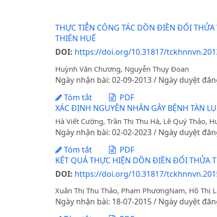
THỰC TIỄN CÔNG TÁC DỒN ĐIỀN ĐỔI THỬA
THIÊN HUẾ
DOI:
https://doi.org/10.31817/tckhnnvn.2013
Huỳnh Văn Chương, Nguyễn Thụy Đoan
Ngày nhận bài: 02-09-2013 / Ngày duyệt đăn
Tóm tắt
PDF
XÁC ĐỊNH NGUYÊN NHÂN GÂY BỆNH TÀN LỤI
Hà Viết Cường, Trần Thị Thu Hà, Lê Quý Thảo, H
Ngày nhận bài: 02-02-2023 / Ngày duyệt đăn
Tóm tắt
PDF
KẾT QUẢ THỰC HIỆN DỒN ĐIỀN ĐỔI THỬA T
DOI:
https://doi.org/10.31817/tckhnnvn.2015
Xuân Thị Thu Thảo, Phạm PhươngNam, Hồ Thị L
Ngày nhận bài: 18-07-2015 / Ngày duyệt đăn