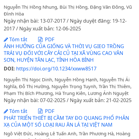
Nguyễn Thị Hồng Nhung, Bùi Thị Hồng, Đặng Văn Đông, Vũ
Đình Hòa
Ngày nhận bài: 13-07-2017 / Ngày duyệt đăng: 19-12-
2017 / Ngày xuất bản: 12-06-2025
Tóm tắt
PDF
ẢNH HƯỞNG CỦA GIỐNG VÀ THỜI VỤ GIEO TRỒNG
TRÁI VỤ ĐỐI VỚI CÂY CẢI CỦ TẠI XÃ VÙNG CAO VÂN
SƠN, HUYỆN TÂN LẠC, TỈNH HÒA BÌNH
DOI:
https://doi.org/10.1234/xxww8517
Nguyễn Thị Ngọc Dinh, Nguyễn Hồng Hạnh, Nguyễn Thị Ái
Nghĩa, Đỗ Thị Hường, Nguyễn Trọng Tuynh, Trần Thị Thiêm,
Phạm Thị Bích Phương, Hà Trung Kiên, Lương Ánh Nguyệt
Ngày nhận bài: 07-02-2025 / Ngày xuất bản: 21-02-2025
Tóm tắt
PDF
PHÁT TRIỂN THIẾT BỊ CẦM TAY ĐO QUANG PHỔ PHẢN
XẠ CỦA MỘT SỐ LOẠI RAU ĂN LÁ TẠI VIỆT NAM
Ngô Việt Đức, Hoàng Lê Tuấn Anh, Trần Phương Hà, Hoàng