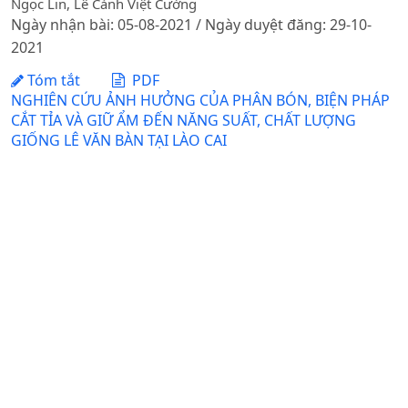
Ngọc Lin, Lê Cảnh Việt Cường
Ngày nhận bài: 05-08-2021 / Ngày duyệt đăng: 29-10-
2021
Tóm tắt
PDF
NGHIÊN CỨU ẢNH HƯỞNG CỦA PHÂN BÓN, BIỆN PHÁP
CẮT TỈA VÀ GIỮ ẨM ĐẾN NĂNG SUẤT, CHẤT LƯỢNG
GIỐNG LÊ VĂN BÀN TẠI LÀO CAI
DOI:
https://doi.org/10.31817/tckhnnvn.2024.22.3.
Vũ Ngọc Lan, Nguyễn Huy Đức, Trần Anh Tuấn, Nguyễn Thị
Phương Dung
Ngày nhận bài: 31-10-2023 / Ngày duyệt đăng: 07-03-
2024 / Ngày xuất bản: 12-06-2025
Tóm tắt
PDF
NGHIÊN CỨU ẢNH HƯỞNG CỦA PHÂN BÓN, BIỆN PHÁP
CẮT TỈA VÀ GIỮ ẨM ĐẾN NĂNG SUẤT, CHẤT LƯỢNG
GIỐNG LÊ VĂN BÀN TẠI LÀO CAI
DOI:
https://doi.org/10.31817/tckhnnvn.2024.22.3.