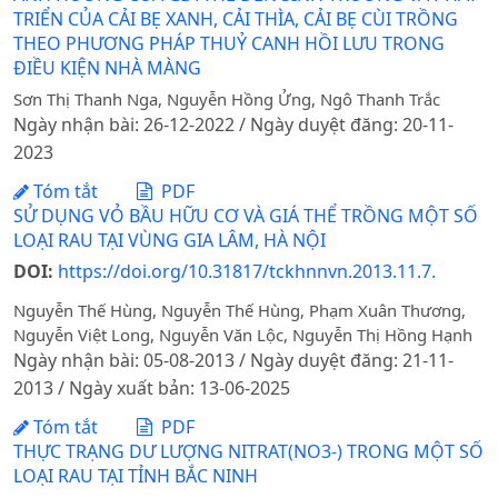
TRIỂN CỦA CẢI BẸ XANH, CẢI THÌA, CẢI BẸ CÙI TRỒNG
THEO PHƯƠNG PHÁP THUỶ CANH HỒI LƯU TRONG
ĐIỀU KIỆN NHÀ MÀNG
Sơn Thị Thanh Nga, Nguyễn Hồng Ửng, Ngô Thanh Trắc
Ngày nhận bài: 26-12-2022 / Ngày duyệt đăng: 20-11-
2023
Tóm tắt
PDF
SỬ DỤNG VỎ BẦU HỮU CƠ VÀ GIÁ THỂ TRỒNG MỘT SỐ
LOẠI RAU TẠI VÙNG GIA LÂM, HÀ NỘI
DOI:
https://doi.org/10.31817/tckhnnvn.2013.11.7.
Nguyễn Thế Hùng, Nguyễn Thế Hùng, Phạm Xuân Thương,
Nguyễn Việt Long, Nguyễn Văn Lộc, Nguyễn Thị Hồng Hạnh
Ngày nhận bài: 05-08-2013 / Ngày duyệt đăng: 21-11-
2013 / Ngày xuất bản: 13-06-2025
Tóm tắt
PDF
THỰC TRẠNG DƯ LƯỢNG NITRAT(NO3-) TRONG MỘT SỐ
LOẠI RAU TẠI TỈNH BẮC NINH