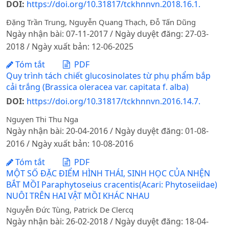
DOI:
https://doi.org/10.31817/tckhnnvn.2018.16.1.
Đặng Trần Trung, Nguyễn Quang Thạch, Đỗ Tấn Dũng
Ngày nhận bài: 07-11-2017 / Ngày duyệt đăng: 27-03-
2018 / Ngày xuất bản: 12-06-2025
Tóm tắt
PDF
Quy trình tách chiết glucosinolates từ phụ phẩm bắp
cải trắng (Brassica oleracea var. capitata f. alba)
DOI:
https://doi.org/10.31817/tckhnnvn.2016.14.7.
Nguyen Thi Thu Nga
Ngày nhận bài: 20-04-2016 / Ngày duyệt đăng: 01-08-
2016 / Ngày xuất bản: 10-08-2016
Tóm tắt
PDF
MỘT SỐ ĐẶC ĐIỂM HÌNH THÁI, SINH HỌC CỦA NHỆN
BẮT MỒI Paraphytoseius cracentis(Acari: Phytoseiidae)
NUÔI TRÊN HAI VẬT MỒI KHÁC NHAU
Nguyễn Đức Tùng, Patrick De Clercq
Ngày nhận bài: 26-02-2018 / Ngày duyệt đăng: 18-04-