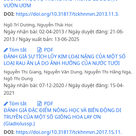
VƯỜN ƯƠM
DOI:
https://doi.org/10.31817/tckhnnvn.2013.11.3.
Ngô Trí Dương, Nguyễn Thái Học
Ngày nhận bài: 02-04-2013 / Ngày duyệt đăng: 21-06-
2013 / Ngày xuất bản: 13-06-2025
Tóm tắt
PDF
ĐÁNH GIÁ SỰ TÍCH LŨY KIM LOẠI NẶNG CỦA MỘT SỐ
LOẠI RAU ĂN LÁ DO ẢNH HƯỞNG CỦA NƯỚC TƯỚI
Nguyễn Thị Giang, Nguyễn Văn Dung, Nguyễn Thị Hằng Nga,
Ngô Thị Dung
Ngày nhận bài: 07-12-2020 / Ngày duyệt đăng: 15-04-
2021
Tóm tắt
PDF
ĐÁNH GIÁ ĐẶC ĐIỂM NÔNG HỌC VÀ BIẾN ĐỘNG DI
TRUYỀN CỦA MỘT SỐ GIỐNG HOA LAY ƠN
(Gladiolussp.)
DOI:
https://doi.org/10.31817/tckhnnvn.2017.15.11.