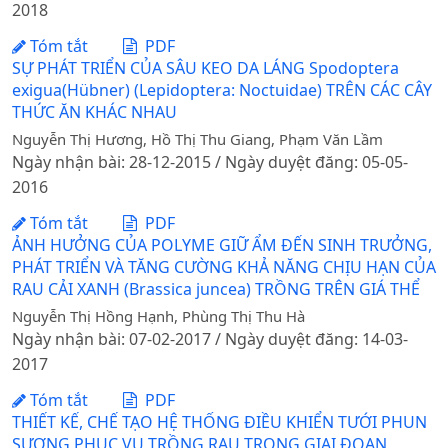
2018
Tóm tắt
PDF
SỰ PHÁT TRIỂN CỦA SÂU KEO DA LÁNG Spodoptera
exigua(Hübner) (Lepidoptera: Noctuidae) TRÊN CÁC CÂY
THỨC ĂN KHÁC NHAU
Nguyễn Thị Hương, Hồ Thị Thu Giang, Phạm Văn Lầm
Ngày nhận bài: 28-12-2015 / Ngày duyệt đăng: 05-05-
2016
Tóm tắt
PDF
ẢNH HƯỞNG CỦA POLYME GIỮ ẨM ĐẾN SINH TRƯỞNG,
PHÁT TRIỂN VÀ TĂNG CƯỜNG KHẢ NĂNG CHỊU HẠN CỦA
RAU CẢI XANH (Brassica juncea) TRỒNG TRÊN GIÁ THỂ
Nguyễn Thị Hồng Hạnh, Phùng Thị Thu Hà
Ngày nhận bài: 07-02-2017 / Ngày duyệt đăng: 14-03-
2017
Tóm tắt
PDF
THIẾT KẾ, CHẾ TẠO HỆ THỐNG ĐIỀU KHIỂN TƯỚI PHUN
SƯƠNG PHỤC VỤ TRỒNG RAU TRONG GIAI ĐOẠN