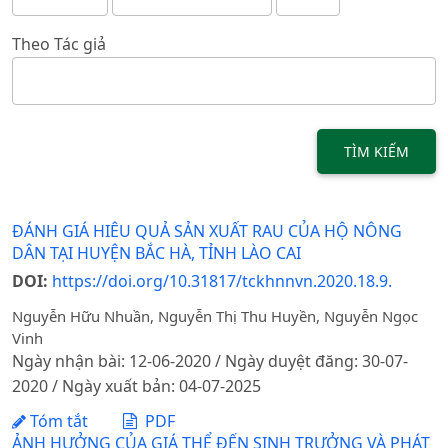
Theo Tác giả
TÌM KIẾM
ĐÁNH GIÁ HIÊU QUẢ SẢN XUẤT RAU CỦA HỘ NÔNG
DÂN TẠI HUYỆN BẮC HÀ, TỈNH LÀO CAI
DOI:
https://doi.org/10.31817/tckhnnvn.2020.18.9.
Nguyễn Hữu Nhuần, Nguyễn Thị Thu Huyền, Nguyễn Ngọc
Vinh
Ngày nhận bài: 12-06-2020 / Ngày duyệt đăng: 30-07-
2020 / Ngày xuất bản: 04-07-2025
Tóm tắt
PDF
ẢNH HƯỞNG CỦA GIÁ THỂ ĐẾN SINH TRƯỞNG VÀ PHÁT