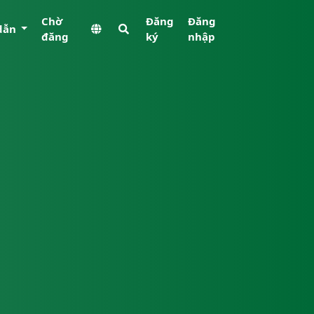
Chờ
Đăng
Đăng
dẫn
đăng
ký
nhập