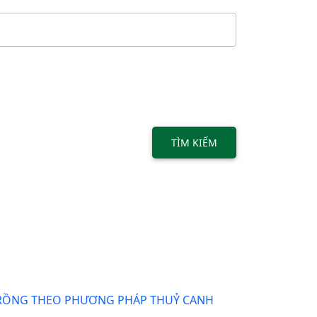
TÌM KIẾM
I TRỒNG THEO PHƯƠNG PHÁP THUỶ CANH