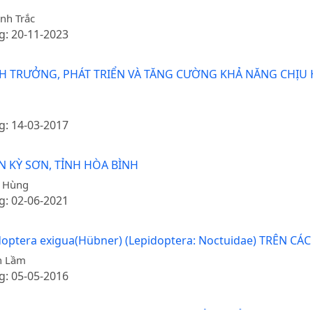
nh Trắc
g: 20-11-2023
TRƯỞNG, PHÁT TRIỂN VÀ TĂNG CƯỜNG KHẢ NĂNG CHỊU HẠN
g: 14-03-2017
N KỲ SƠN, TỈNH HÒA BÌNH
y Hùng
g: 02-06-2021
ptera exigua(Hübner) (Lepidoptera: Noctuidae) TRÊN C
n Lầm
g: 05-05-2016