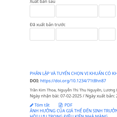
Xuất bản sau
Đã xuất bản trước
PHÂN LẬP VÀ TUYỂN CHỌN VI KHUẨN CÓ K
DOI:
https://doi.org/10.1234/71t8hn87
Trần Kim Thoa, Nguyễn Thị Thu Nguyên, Lương 
Ngày nhận bài: 07-02-2025 / Ngày xuất bản:
Tóm tắt
PDF
ẢNH HƯỞNG CỦA GIÁ THỂ ĐẾN SINH TRƯỞNG
HỒI LƯU TRONG ĐIỀU KIỆN NHÀ MÀNG