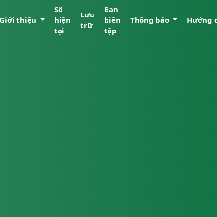
Số
Ban
Lưu
Giới thiệu
hiện
biên
Thông báo
Hướng 
trữ
tại
tập