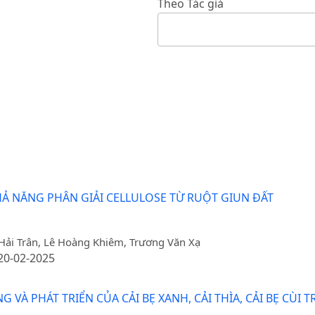
Theo Tác giả
HẢ NĂNG PHÂN GIẢI CELLULOSE TỪ RUỘT GIUN ĐẤT
Hải Trân, Lê Hoàng Khiêm, Trương Văn Xạ
 20-02-2025
 VÀ PHÁT TRIỂN CỦA CẢI BẸ XANH, CẢI THÌA, CẢI BẸ CÙ