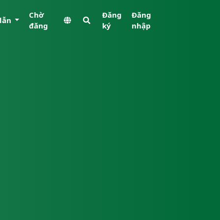
Chờ
Đăng
Đăng
dẫn
đăng
ký
nhập