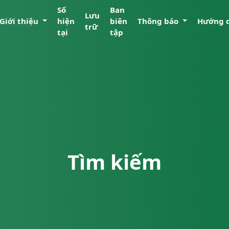
Số
Ban
Lưu
Giới thiệu
hiện
biên
Thông báo
Hướng 
trữ
tại
tập
Tìm kiếm