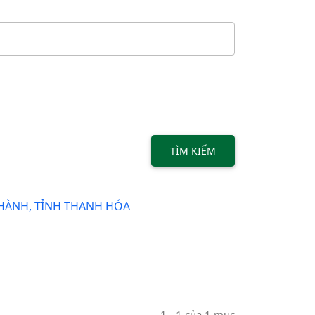
TÌM KIẾM
HÀNH, TỈNH THANH HÓA
1 - 1 của 1 mục