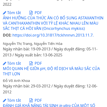
2022
Tóm tắt
PDF
ẢNH HƯỞNG CỦA THỨC ĂN CÓ BỔ SUNG ASTAXANTHIN
VÀ CANTHAXANTHIN VỚI TỶ LỆ KHÁC NHAU LÊN MÀU
SẮC THỊT CÁ HỒI VÂN (Oncorhynchus mykiss)
DOI:
https://doi.org/10.31817/tckhnnvn.2013.11.7.
Nguyễn Thị Trang, Nguyễn Tiến Hóa
Ngày nhận bài: 19-09-2013 / Ngày duyệt đăng: 05-11-
2013 / Ngày xuất bản: 13-06-2025
Tóm tắt
PDF
MỐI QUAN HỆ GIỮA pH, ĐỘ RỈ DỊCH VÀ MÀU SẮC CỦA
THỊT LỢN
Đỗ Võ Anh Khoa
Ngày nhận bài: 29-03-2012 / Ngày duyệt đăng: 12-06-
2012
Tóm tắt
PDF
ĐÁNH GIÁ KHẢ NĂNG TÁI SINH
in vitro
CỦA MỘT SỐ