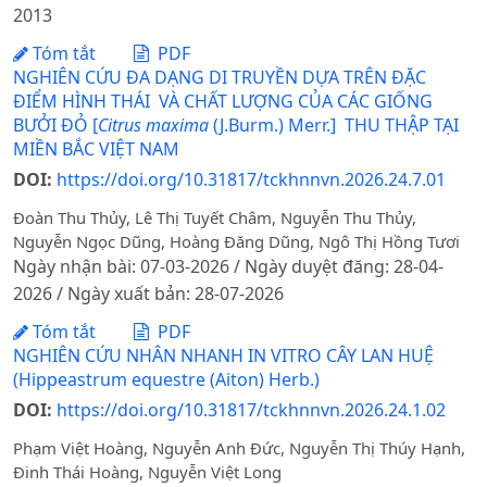
2013
Tóm tắt
PDF
NGHIÊN CỨU ĐA DẠNG DI TRUYỀN DỰA TRÊN ĐẶC
ĐIỂM HÌNH THÁI VÀ CHẤT LƯỢNG CỦA CÁC GIỐNG
BƯỞI ĐỎ [
Citrus maxima
(J.Burm.) Merr.] THU THẬP TẠI
MIỀN BẮC VIỆT NAM
DOI:
https://doi.org/10.31817/tckhnnvn.2026.24.7.01
Đoàn Thu Thủy, Lê Thị Tuyết Châm, Nguyễn Thu Thủy,
Nguyễn Ngọc Dũng, Hoàng Đăng Dũng, Ngô Thị Hồng Tươi
Ngày nhận bài: 07-03-2026 / Ngày duyệt đăng: 28-04-
2026 / Ngày xuất bản: 28-07-2026
Tóm tắt
PDF
NGHIÊN CỨU NHÂN NHANH IN VITRO CÂY LAN HUỆ
(Hippeastrum equestre (Aiton) Herb.)
DOI:
https://doi.org/10.31817/tckhnnvn.2026.24.1.02
Phạm Việt Hoàng, Nguyễn Anh Đức, Nguyễn Thị Thúy Hạnh,
Đinh Thái Hoàng, Nguyễn Việt Long