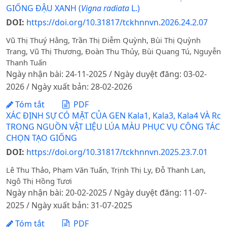
GIỐNG ĐẬU XANH (
Vigna radiata
L.)
DOI:
https://doi.org/10.31817/tckhnnvn.2026.24.2.07
Vũ Thị Thuý Hằng, Trần Thị Diễm Quỳnh, Bùi Thị Quỳnh
Trang, Vũ Thị Thương, Đoàn Thu Thủy, Bùi Quang Tú, Nguyễn
Thanh Tuấn
Ngày nhận bài: 24-11-2025 / Ngày duyệt đăng: 03-02-
2026 / Ngày xuất bản: 28-02-2026
Tóm tắt
PDF
XÁC ĐỊNH SỰ CÓ MẶT CỦA GEN Kala1, Kala3, Kala4 VÀ Rc
TRONG NGUỒN VẬT LIỆU LÚA MÀU PHỤC VỤ CÔNG TÁC
CHỌN TẠO GIỐNG
DOI:
https://doi.org/10.31817/tckhnnvn.2025.23.7.01
Lê Thu Thảo, Phạm Văn Tuấn, Trịnh Thị Ly, Đỗ Thanh Lan,
Ngô Thị Hồng Tươi
Ngày nhận bài: 20-02-2025 / Ngày duyệt đăng: 11-07-
2025 / Ngày xuất bản: 31-07-2025
Tóm tắt
PDF