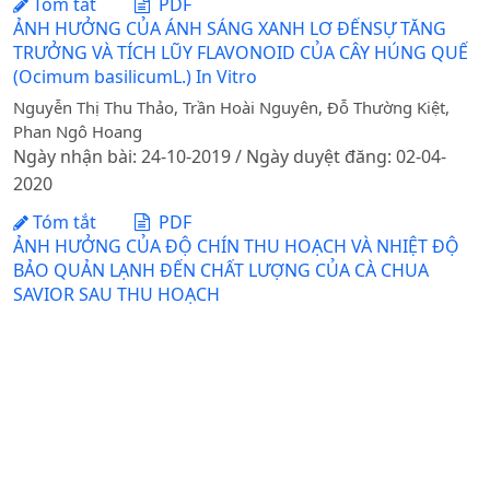
Tóm tắt
PDF
ẢNH HƯỞNG CỦA ÁNH SÁNG XANH LƠ ĐẾNSỰ TĂNG
TRƯỞNG VÀ TÍCH LŨY FLAVONOID CỦA CÂY HÚNG QUẾ
(Ocimum basilicumL.) In Vitro
Nguyễn Thị Thu Thảo, Trần Hoài Nguyên, Đỗ Thường Kiệt,
Phan Ngô Hoang
Ngày nhận bài: 24-10-2019 / Ngày duyệt đăng: 02-04-
2020
Tóm tắt
PDF
ẢNH HƯỞNG CỦA ĐỘ CHÍN THU HOẠCH VÀ NHIỆT ĐỘ
BẢO QUẢN LẠNH ĐẾN CHẤT LƯỢNG CỦA CÀ CHUA
SAVIOR SAU THU HOẠCH
Nguyễn Thị Bích Thủy, Đỗ Thị Lịu
Ngày nhận bài: 15-01-2016 / Ngày duyệt đăng: 11-05-
2017
Tóm tắt
PDF
MỘT SỐ ĐẶC ĐIỂM SINH LÝ VÀ SINH TRƯỞNG CỦA CÂY
CỌC RÀO (Jatropha curcas L.) TRỒNG Ở ĐẤT CÁT NỘI
ĐỒNG TỈNH THỪA THIÊN HUẾ