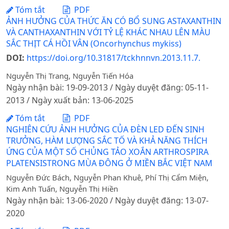
Tóm tắt
PDF
ẢNH HƯỞNG CỦA THỨC ĂN CÓ BỔ SUNG ASTAXANTHIN
VÀ CANTHAXANTHIN VỚI TỶ LỆ KHÁC NHAU LÊN MÀU
SẮC THỊT CÁ HỒI VÂN (Oncorhynchus mykiss)
DOI:
https://doi.org/10.31817/tckhnnvn.2013.11.7.
Nguyễn Thị Trang, Nguyễn Tiến Hóa
Ngày nhận bài: 19-09-2013 / Ngày duyệt đăng: 05-11-
2013 / Ngày xuất bản: 13-06-2025
Tóm tắt
PDF
NGHIÊN CỨU ẢNH HƯỞNG CỦA ĐÈN LED ĐẾN SINH
TRƯỞNG, HÀM LƯỢNG SẮC TỐ VÀ KHẢ NĂNG THÍCH
ỨNG CỦA MỘT SỐ CHỦNG TẢO XOẮN ARTHROSPIRA
PLATENSISTRONG MÙA ĐÔNG Ở MIỀN BẮC VIỆT NAM
Nguyễn Đức Bách, Nguyễn Phan Khuê, Phí Thị Cẩm Miện,
Kim Anh Tuấn, Nguyễn Thị Hiền
Ngày nhận bài: 13-06-2020 / Ngày duyệt đăng: 13-07-
2020