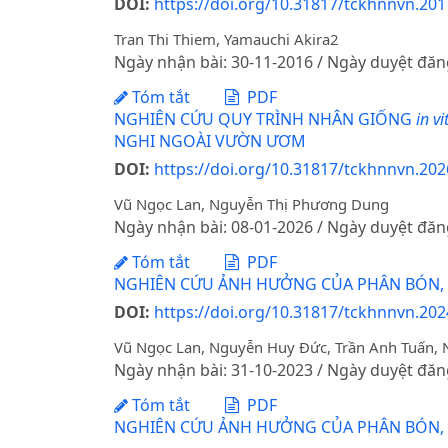
DOI:
https://doi.org/10.31817/tckhnnvn.2017
Tran Thi Thiem, Yamauchi Akira2
Ngày nhận bài: 30-11-2016 / Ngày duyệt đăn
Tóm tắt
PDF
NGHIÊN CỨU QUY TRÌNH NHÂN GIỐNG
in vi
NGHI NGOÀI VƯỜN ƯƠM
DOI:
https://doi.org/10.31817/tckhnnvn.202
Vũ Ngọc Lan, Nguyễn Thị Phương Dung
Ngày nhận bài: 08-01-2026 / Ngày duyệt đăn
Tóm tắt
PDF
NGHIÊN CỨU ẢNH HƯỞNG CỦA PHÂN BÓN, BI
DOI:
https://doi.org/10.31817/tckhnnvn.2024
Vũ Ngọc Lan, Nguyễn Huy Đức, Trần Anh Tuấn,
Ngày nhận bài: 31-10-2023 / Ngày duyệt đăn
Tóm tắt
PDF
NGHIÊN CỨU ẢNH HƯỞNG CỦA PHÂN BÓN, BI