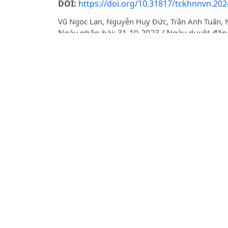
DOI:
https://doi.org/10.31817/tckhnnvn.2024
Vũ Ngọc Lan, Nguyễn Huy Đức, Trần Anh Tuấn,
Ngày nhận bài: 31-10-2023 / Ngày duyệt đăn
Tóm tắt
PDF
THE EFFECTS OF DIFFERENT WATER REGIMES
L.)
Nguyễn Thị Ngọc Dinh, Nguyễn Văn Lộc, Toshihi
Ngày nhận bài: 14-04-2014 / Ngày duyệt đăn
Tóm tắt
PDF
EFFECT OF NITROGEN APPLICATION LEVEL
Tran Thi Thiem, Yamauchi Akira
Ngày nhận bài: 10-08-2015 / Ngày duyệt đăn
Tóm tắt
PDF
ẢNH HƯỞNG CỦA MỘT SỐ VẬT LIỆU CHE PH
Nguyễn Hồng Hạnh, Vũ Văn Tuấn, Hoàng Thị La
Ngày nhận bài: 22-01-2015 / Ngày duyệt đăn
Tóm tắt
PDF