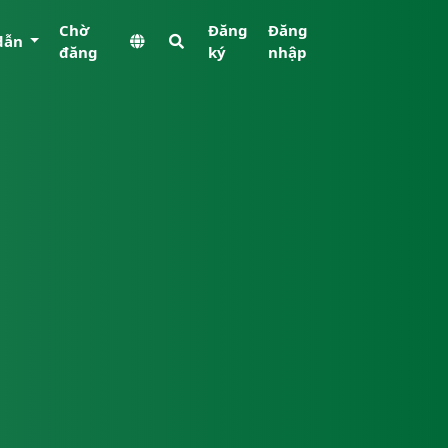
Chờ
Đăng
Đăng
dẫn
đăng
ký
nhập