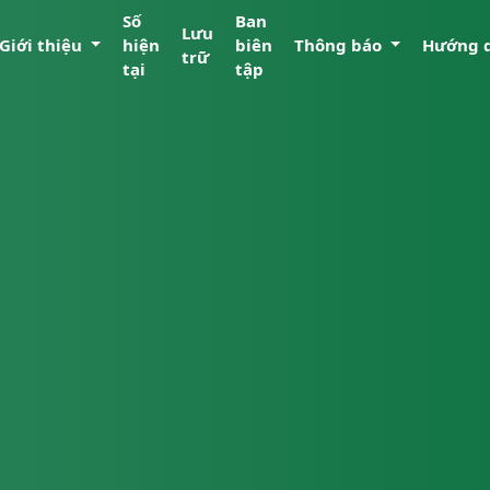
Số
Ban
Lưu
Giới thiệu
hiện
biên
Thông báo
Hướng 
trữ
tại
tập