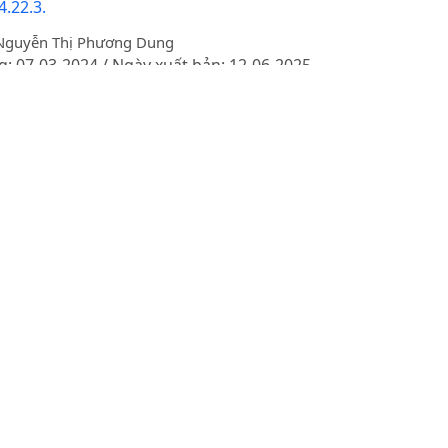
.22.3.
 Nguyễn Thị Phương Dung
g: 07-03-2024 / Ngày xuất bản: 12-06-2025
 ON GROWTH AND WATER USE EFFICIENCY IN SEEDLING STAG
ro Mochizuki
g: 20-05-2014
S ON GROWTH OF RICE UNDER DROUGHT STRESS CONDITIO
g: 29-11-2015
Ủ HỮU CƠ ĐẾN NĂNG SUẤT VÀ CHẤT LƯỢNG LÁ DÂU TRON
n
g: 08-06-2015