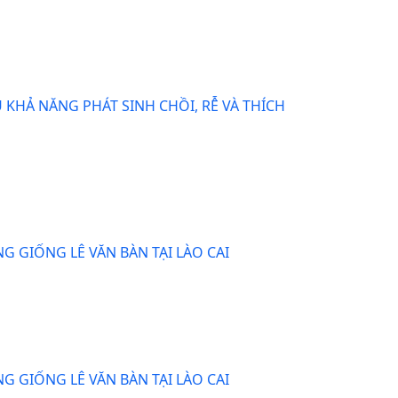
 KHẢ NĂNG PHÁT SINH CHỒI, RỄ VÀ THÍCH
G GIỐNG LÊ VĂN BÀN TẠI LÀO CAI
G GIỐNG LÊ VĂN BÀN TẠI LÀO CAI