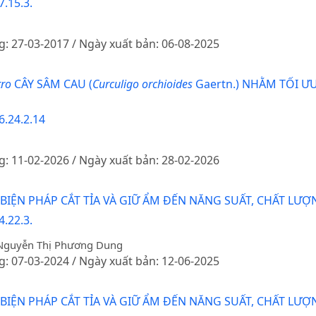
.15.3.
g: 27-03-2017 / Ngày xuất bản: 06-08-2025
tro
CÂY SÂM CAU (
Curculigo orchioides
Gaertn.) NHẰM TỐI ƯU
6.24.2.14
g: 11-02-2026 / Ngày xuất bản: 28-02-2026
ỆN PHÁP CẮT TỈA VÀ GIỮ ẨM ĐẾN NĂNG SUẤT, CHẤT LƯỢN
.22.3.
 Nguyễn Thị Phương Dung
g: 07-03-2024 / Ngày xuất bản: 12-06-2025
ỆN PHÁP CẮT TỈA VÀ GIỮ ẨM ĐẾN NĂNG SUẤT, CHẤT LƯỢN