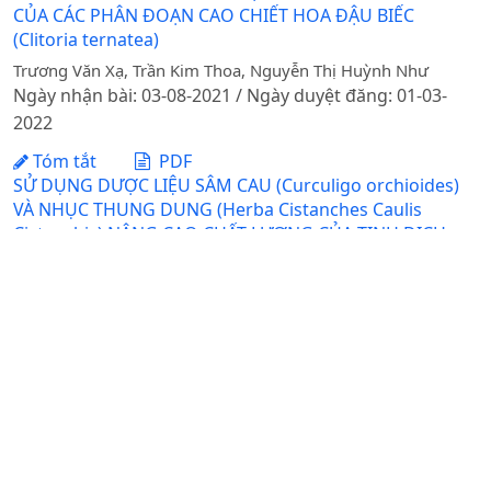
CỦA CÁC PHÂN ĐOẠN CAO CHIẾT HOA ĐẬU BIẾC
(Clitoria ternatea)
Trương Văn Xạ, Trần Kim Thoa, Nguyễn Thị Huỳnh Như
Ngày nhận bài: 03-08-2021 / Ngày duyệt đăng: 01-03-
2022
Tóm tắt
PDF
SỬ DỤNG DƯỢC LIỆU SÂM CAU (Curculigo orchioides)
VÀ NHỤC THUNG DUNG (Herba Cistanches Caulis
Cistanchis) NÂNG CAO CHẤT LƯỢNG CỦA TINH DỊCH,
TINH TRÙNG CHÓ ĐỰC GIỐNG AMERICAN BULLY
Nguyễn Thị Thùy Linh, Nguyễn Đức Trường, Ngô Thành
Trung, Nguyễn Văn Thanh, Nguyễn Văn Cường, Nguyễn
Thanh Hải
Ngày nhận bài: 18-03-2019 / Ngày duyệt đăng: 11-10-
2019
Tóm tắt
PDF
NGHIÊN CỨU CHIẾT TÁCH ANTHOCYANIN TỪ ĐÀI HOA
HIBISCUS SABDARIFFA-ỨNG DỤNG ĐỂ SẢN XUẤT GIẤY