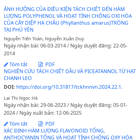
ẢNH HƯỞNG CỦA ĐIỀU KIỆN TÁCH CHIẾT ĐẾN HÀM
LƯỢNG POLYPHENOL VÀ HOẠT TÍNH CHỐNG OXI HÓA
CỦA CÂY DIỆP HẠ CHÂU (Phyllanthus amarus)TRỒNG
TẠI PHÚ YÊN
Nguyễn Tiến Toàn, Nguyễn Xuân Duy
Ngày nhận bài: 06-03-2014 / Ngày duyệt đăng: 22-05-
2014
Tóm tắt
PDF
NGHIÊN CỨU TÁCH CHIẾT DẦU VÀ PICEATANNOL TỪ HẠT
CHANH LEO
DOI:
https://doi.org/10.31817/tckhnnvn.2024.22.1.
Lại Thị Ngọc Hà
Ngày nhận bài: 29-06-2023 / Ngày duyệt đăng: 05-01-
2024 / Ngày xuất bản: 12-06-2025
Tóm tắt
PDF
XÁC ĐỊNH HÀM LƯỢNG FLAVONOID TỔNG,
ANTHOCYANIN TỔNG VÀ HOẠT TÍNH CHỐNG OXY HÓA