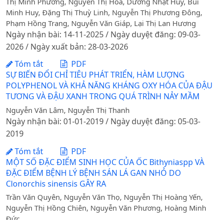
Thị Minh Phương, Nguyễn Thị Hoa, Dương Nhật Huy, Bùi
Minh Huy, Đặng Thị Thuỳ Linh, Nguyễn Thị Phương Đông,
Phạm Hồng Trang, Nguyễn Văn Giáp, Lại Thị Lan Hương
Ngày nhận bài: 14-11-2025 / Ngày duyệt đăng: 09-03-
2026 / Ngày xuất bản: 28-03-2026
Tóm tắt
PDF
SỰ BIẾN ĐỔI CHỈ TIÊU PHÁT TRIỂN, HÀM LƯỢNG
POLYPHENOL VÀ KHẢ NĂNG KHÁNG OXY HÓA CỦA ĐẬU
TƯƠNG VÀ ĐẬU XANH TRONG QUÁ TRÌNH NẢY MẦM
Nguyễn Văn Lâm, Nguyễn Thị Thanh
Ngày nhận bài: 01-01-2019 / Ngày duyệt đăng: 05-03-
2019
Tóm tắt
PDF
MỘT SỐ ĐẶC ĐIỂM SINH HỌC CỦA ỐC Bithyniaspp VÀ
ĐẶC ĐIỂM BỆNH LÝ BỆNH SÁN LÁ GAN NHỎ DO
Clonorchis sinensis GÂY RA
Trần Văn Quyên, Nguyễn Văn Thọ, Nguyễn Thị Hoàng Yến,
Nguyễn Thị Hồng Chiên, Nguyễn Văn Phương, Hoàng Minh
Đức