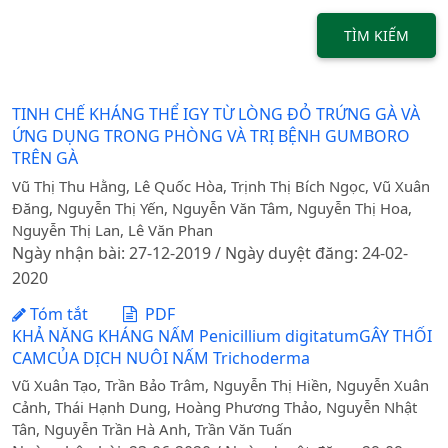
TÌM KIẾM
TINH CHẾ KHÁNG THỂ IGY TỪ LÒNG ĐỎ TRỨNG GÀ VÀ
ỨNG DỤNG TRONG PHÒNG VÀ TRỊ BỆNH GUMBORO
TRÊN GÀ
Vũ Thị Thu Hằng, Lê Quốc Hòa, Trịnh Thị Bích Ngọc, Vũ Xuân
Đăng, Nguyễn Thị Yến, Nguyễn Văn Tâm, Nguyễn Thị Hoa,
Nguyễn Thị Lan, Lê Văn Phan
Ngày nhận bài: 27-12-2019 / Ngày duyệt đăng: 24-02-
2020
Tóm tắt
PDF
KHẢ NĂNG KHÁNG NẤM Penicillium digitatumGÂY THỐI
CAMCỦA DỊCH NUÔI NẤM Trichoderma
Vũ Xuân Tạo, Trần Bảo Trâm, Nguyễn Thị Hiền, Nguyễn Xuân
Cảnh, Thái Hạnh Dung, Hoàng Phương Thảo, Nguyễn Nhật
Tân, Nguyễn Trần Hà Anh, Trần Văn Tuấn