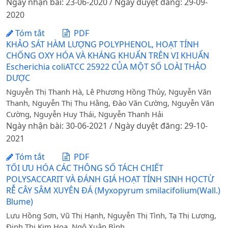
Ngày nhận bài: 23-06-2020 / Ngày duyệt đăng: 29-09-
2020
Tóm tắt
PDF
KHẢO SÁT HÀM LƯỢNG POLYPHENOL, HOẠT TÍNH
CHỐNG OXY HÓA VÀ KHÁNG KHUẨN TRÊN VI KHUẨN
Escherichia coliATCC 25922 CỦA MỘT SỐ LOÀI THẢO
DƯỢC
Nguyễn Thị Thanh Hà, Lê Phương Hồng Thủy, Nguyễn Văn
Thanh, Nguyễn Thị Thu Hằng, Đào Văn Cường, Nguyễn Văn
Cường, Nguyễn Huy Thái, Nguyễn Thanh Hải
Ngày nhận bài: 30-06-2021 / Ngày duyệt đăng: 29-10-
2021
Tóm tắt
PDF
TỐI ƯU HÓA CÁC THÔNG SỐ TÁCH CHIẾT
POLYSACCARIT VÀ ĐÁNH GIÁ HOẠT TÍNH SINH HỌCTỪ
RỄ CÂY SÂM XUYÊN ĐÁ (Myxopyrum smilacifolium(Wall.)
Blume)
Lưu Hồng Sơn, Vũ Thị Hạnh, Nguyễn Thị Tình, Tạ Thị Lượng,
Đinh Thị Kim Hoa, Ngô Xuân Bình