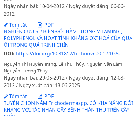
Ngày nhận bài: 10-04-2012 / Ngày duyệt đăng: 06-06-
2012
Tóm tắt
PDF
NGHIÊN CỨU SỰ BIẾN ĐỔI HÀM LƯỢNG VITAMIN C,
POLYPHENOL VÀ HOẠT TÍNH KHÁNG OXI HOÁ CỦA QUẢ
ỔI TRONG QUÁ TRÌNH CHÍN
DOI:
https://doi.org/10.31817/tckhnnvn.2012.10.5.
Nguyễn Thị Huyền Trang, Lê Thu Thủy, Nguyễn Văn Lâm,
Nguyễn Hương Thủy
Ngày nhận bài: 29-05-2012 / Ngày duyệt đăng: 12-08-
2012 / Ngày xuất bản: 13-06-2025
Tóm tắt
PDF
TUYỂN CHỌN NẤM Trichodermaspp. CÓ KHẢ NĂNG ĐỐI
KHÁNG VỚI TÁC NHÂN GÂY BỆNH THÁN THƯ TRÊN CÂY
XOÀI
Phạm Thị Lý Thu, Lê Trung Thành, Lưu Thị Mỹ Dung, Hà Viết
Cường, Nguyễn Đức Thành, Nguyễn Thị Hồng Hải