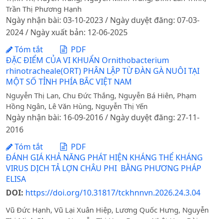
Trần Thị Phương Hạnh
Ngày nhận bài: 03-10-2023 / Ngày duyệt đăng: 07-03-
2024 / Ngày xuất bản: 12-06-2025
Tóm tắt
PDF
ĐẶC ĐIỂM CỦA VI KHUẨN Ornithobacterium
rhinotracheale(ORT) PHÂN LẬP TỪ ĐÀN GÀ NUÔI TẠI
MỘT SỐ TỈNH PHÍA BẮC VIỆT NAM
Nguyễn Thị Lan, Chu Đức Thắng, Nguyễn Bá Hiên, Phạm
Hồng Ngân, Lê Văn Hùng, Nguyễn Thị Yến
Ngày nhận bài: 16-09-2016 / Ngày duyệt đăng: 27-11-
2016
Tóm tắt
PDF
ĐÁNH GIÁ KHẢ NĂNG PHÁT HIỆN KHÁNG THỂ KHÁNG
VIRUS DỊCH TẢ LỢN CHÂU PHI BẰNG PHƯƠNG PHÁP
ELISA
DOI:
https://doi.org/10.31817/tckhnnvn.2026.24.3.04
Vũ Đức Hạnh, Vũ Lại Xuân Hiệp, Lương Quốc Hưng, Nguyễn